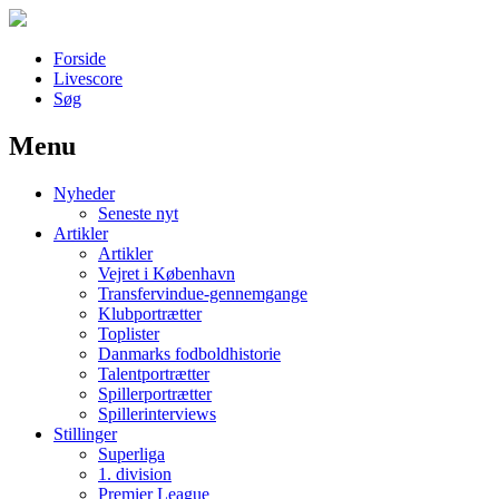
Forside
Livescore
Søg
Menu
Наши партнеры
Nyheder
лучшие займы
Seneste nyt
Artikler
Artikler
Vejret i København
Transfervindue-gennemgange
Klubportrætter
Toplister
Danmarks fodboldhistorie
Talentportrætter
Spillerportrætter
Spillerinterviews
Stillinger
Superliga
1. division
Premier League