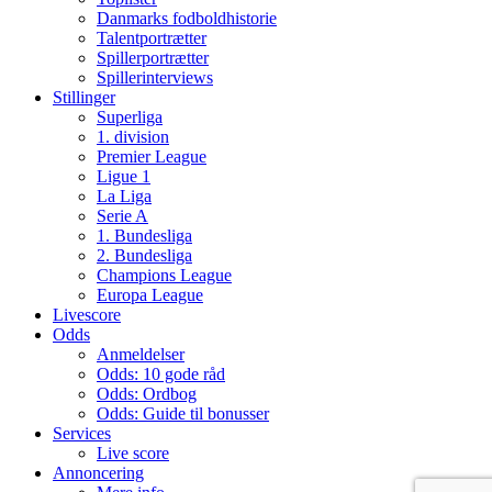
Danmarks fodboldhistorie
Talentportrætter
Spillerportrætter
Spillerinterviews
Stillinger
Superliga
1. division
Premier League
Ligue 1
La Liga
Serie A
1. Bundesliga
2. Bundesliga
Champions League
Europa League
Livescore
Odds
Anmeldelser
Odds: 10 gode råd
Odds: Ordbog
Odds: Guide til bonusser
Services
Live score
Annoncering