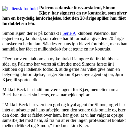
Palermos danske forsvarstalent, Simon
Kjær, har signeret en ny kontrakt, som giver
han en betydelig lønforhøjelse, idet den 20-årige spiller har fået
fordoblet sin løn.
Simon Kjær, der er på kontrakt i
Serie A
-klubben Palermo, har
tegnet en ny kontrakt, som alene har til formål at give den 20-årige
dansker en bedre løn. Således er hans løn blevet fordoblet, mens han
samtidig har fået et millionbeløb for at tegne en ny kontrakt.
”Der har været talt om en ny kontrakt i længere tid fra klubbens
side, og Palermo har været så tilfredse med Simons første år i
klubben og i italiensk fodbold, at de gerne har villet give ham en
betydelig lønforhøjelse,” siger Simon Kjærs nye agent og far, Jørn
Kjær, til sporten.dk.
Mikkel Beck har indtil nu været agent for Kjær, men eftersom at
Beck har mistet sin licens, er samarbejdet ophørt.
”Mikkel Beck har været en god og loyal agent for Simon, og vi har
intet at udsætte på hans arbejde, men den senere tids omtale og især
den dom, der er faldet over ham, har gjort, at vi har valgt at opsige
samarbejdet med ham, så fra nu af er der ingen professionel kontakt
mellem Mikkel og Simon,” forklarer Jørn Kjær.