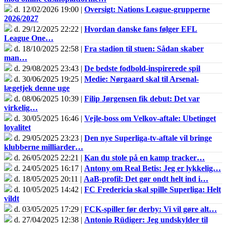
d. 12/02/2026 19:00 |
Oversigt: Nations League-grupperne
2026/2027
d. 29/12/2025 22:22 |
Hvordan danske fans følger EFL
League One…
d. 18/10/2025 22:58 |
Fra stadion til stuen: Sådan skaber
man…
d. 29/08/2025 23:43 |
De bedste fodbold-inspirerede spil
d. 30/06/2025 19:25 |
Medie: Nørgaard skal til Arsenal-
lægetjek denne uge
d. 08/06/2025 10:39 |
Filip Jørgensen fik debut: Det var
virkelig…
d. 30/05/2025 16:46 |
Vejle-boss om Velkov-aftale: Ubetinget
loyalitet
d. 29/05/2025 23:23 |
Den nye Superliga-tv-aftale vil bringe
klubberne milliarder…
d. 26/05/2025 22:21 |
Kan du stole på en kamp tracker…
d. 24/05/2025 16:17 |
Antony om Real Betis: Jeg er lykkelig…
d. 18/05/2025 20:11 |
AaB-profil: Det gør ondt helt ind i…
d. 10/05/2025 14:42 |
FC Fredericia skal spille Superliga: Helt
vildt
d. 03/05/2025 17:29 |
FCK-spiller før derby: Vi vil gøre alt…
d. 27/04/2025 12:38 |
Antonio Rüdiger: Jeg undskylder til