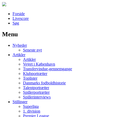
Forside
Livescore
Søg
Menu
Наши партнеры
Nyheder
лучшие займы
Seneste nyt
Artikler
Artikler
Vejret i København
Transfervindue-gennemgange
Klubportrætter
Toplister
Danmarks fodboldhistorie
Talentportrætter
Spillerportrætter
Spillerinterviews
Stillinger
Superliga
1. division
Premier League