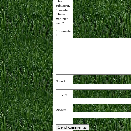
blive
publiceret.
Krævede
felter er
markeret
med
*
Kommentar
*
Navn
*
E-mail
*
Website