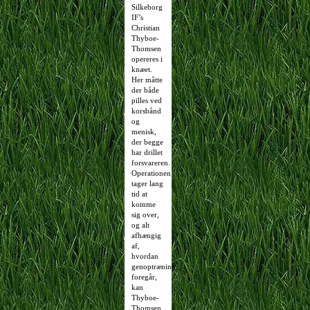
Silkeborg
IF’s
Christian
Thyboe-
Thomsen
opereres i
knæet.
Her måtte
der både
pilles ved
korsbånd
og
menisk,
der begge
har drillet
forsvareren.
Operationen
tager lang
tid at
komme
sig over,
og alt
afhængig
af,
hvordan
genoptræning
foregår,
kan
Thyboe-
Thomsen