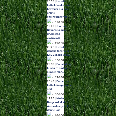
23:55 |
Hvordan
fodboldvæddemål
bevæger sig mod
online
casinoplatforme…
d. 12/02/2026
19:00 |
Oversigt:
Nations League-
grupperne
2026/2027
d. 29/12/2025
22:22 |
Hvordan
danske fans følger
EFL League One…
d. 18/10/2025
22:58 |
Fra stadion
til stuen: Sådan
skaber man…
d. 29/08/2025
23:43 |
De bedste
fodbold-inspirerede
spil
d. 30/06/2025
19:25 |
Medie:
Nørgaard skal til
Arsenal-lægetjek
denne uge
d. 08/06/2025