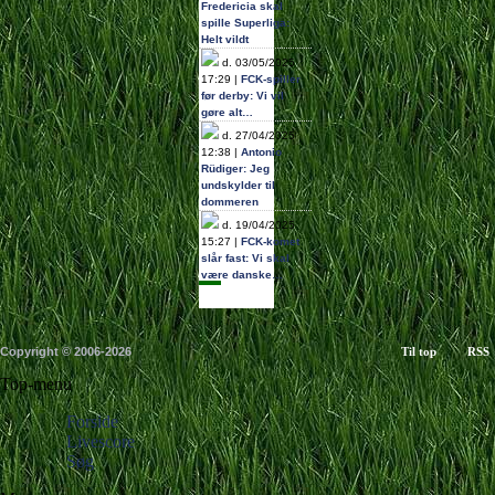
Fredericia skal
spille Superliga:
Helt vildt
d. 03/05/2025
17:29 |
FCK-spiller
før derby: Vi vil
gøre alt…
d. 27/04/2025
12:38 |
Antonio
Rüdiger: Jeg
undskylder til
dommeren
d. 19/04/2025
15:27 |
FCK-komet
slår fast: Vi skal
være danske…
Copyright © 2006-2026
Til top
RSS
Top-menu
Forside
Livescore
Søg