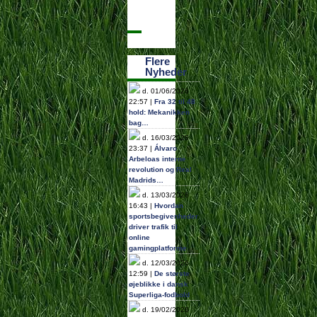
Flere
Nyheder
d. 01/06/2026
22:57 |
Fra 32 til 48
hold: Mekanikken
bag…
d. 16/03/2026
23:37 |
Álvaro
Arbeloas interne
revolution og Real
Madrids…
d. 13/03/2026
16:43 |
Hvordan
sportsbegivenheder
driver trafik til
online
gamingplatforme
d. 12/03/2026
12:59 |
De største
øjeblikke i dansk
Superliga-fodbold
d. 19/02/2026