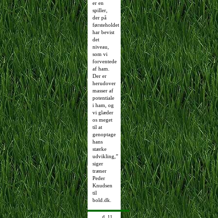
er en
spiller,
der på
førsteholdet
har bevist
det
niveau,
som vi
forventede
af ham.
Der er
herudover
masser af
potentiale
i ham, og
vi glæder
os meget
til at
genoptage
hans
stærke
udvikling,”
siger
træner
Peder
Knudsen
til
bold.dk.
d. 11