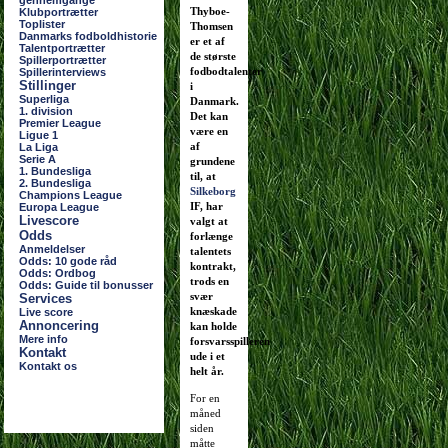
gennemgange
Thyboe-
Klubportrætter
Toplister
Thomsen
Danmarks fodboldhistorie
er et af
Talentportrætter
de største
Spillerportrætter
fodbodtalenter
Spillerinterviews
Stillinger
i
Superliga
Danmark.
1. division
Det kan
Premier League
være en
Ligue 1
af
La Liga
Serie A
grundene
1. Bundesliga
til, at
2. Bundesliga
Silkeborg
Champions League
IF, har
Europa League
Livescore
valgt at
Odds
forlænge
Anmeldelser
talentets
Odds: 10 gode råd
kontrakt,
Odds: Ordbog
trods en
Odds: Guide til bonusser
svær
Services
knæskade
Live score
Annoncering
kan holde
Mere info
forsvarsspilleren
Kontakt
ude i et
Kontakt os
helt år.
For en
måned
siden
måtte