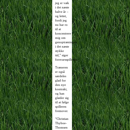
jeg er væk
i det næste
halve år –
og lettet,
fordi jeg
nu har ro
til at
koncentrere
mig om
genoptræningen
i det næste
stykke
tid,” siger
forsvarsspilleren.
Træneren
er også
særdeles
glad for
den nye
kontrakt,
og han
glæder sig
til at følge
spilleren
fremover.
“Christian
Thyboe-
Thomsen