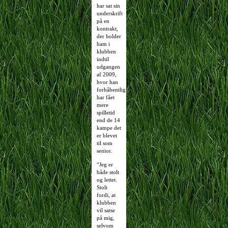
har sat sin
underskrift
på en
kontrakt,
der holder
ham i
klubben
indtil
udgangen
af 2009,
hvor han
forhåbentlig
har fået
mere
spilletid
end de 14
kampe det
er blevet
til som
senior.
“Jeg er
både stolt
og lettet.
Stolt
fordi, at
klubben
vil satse
på mig,
selvom