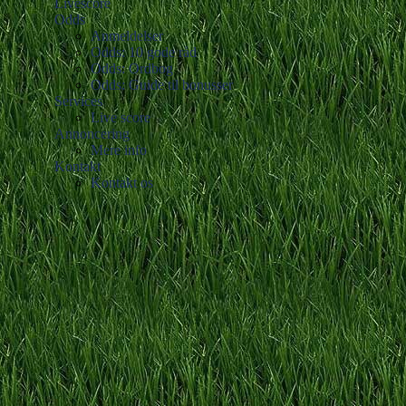
Livescore
Odds
Anmeldelser
Odds: 10 gode råd
Odds: Ordbog
Odds: Guide til bonusser
Services
Live score
Annoncering
Mere info
Kontakt
Kontakt os