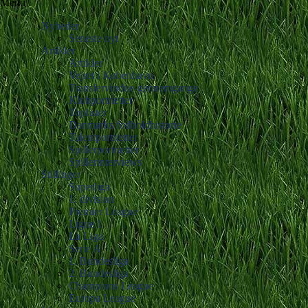
Menu
Nyheder
Seneste nyt
Artikler
Artikler
Vejret i København
Transfervindue-gennemgange
Klubportrætter
Toplister
Danmarks fodboldhistorie
Talentportrætter
Spillerportrætter
Spillerinterviews
Stillinger
Superliga
1. division
Premier League
Ligue 1
La Liga
Serie A
1. Bundesliga
2. Bundesliga
Champions League
Europa League