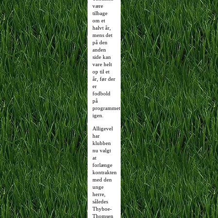
være
tilbage
om et
halvt år,
mens det
på den
anden
side kan
vare helt
op til et
år, før der
er
fodbold
på
programmet
igen.
Alligevel
har
klubben
nu valgt
at
forlænge
kontrakten
med den
unge
herre,
således
Thyboe-
Thomsen