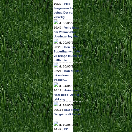
10:39 |
Filip
Jørgensen fik
debut: Det var
virkelig…
d. 30/05/2025
16:46 |
Vejle-boss
om Velkov-aftale:
Ubetinget loyalitet
d. 29/05/2025
23:23 |
Den nye
Superliga-tv-aftale
vil bringe klubberne
milliarder…
d. 26/05/2025
22:21 |
Kan du stole
på en kamp
tracker…
d. 24/05/2025
16:17 |
Antony om
Real Betis: Jeg er
lykkelig…
d. 18/05/2025
20:11 |
AaB-profil:
Det gør ondt helt ind
i…
d. 10/05/2025
14:42 |
FC