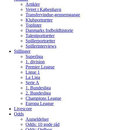
Artikler
Vejret i København
Transfervindue-gennemgange
Klubportrætter
Toplister
Danmarks fodboldhistorie
Talentportrætter
Spillerportrætter
Spillerinterviews
Stillinger
Superliga
1. division
Premier League
Ligue 1
La Liga
Serie A
1. Bundesliga
2. Bundesliga
Champions League
Europa League
Livescore
Odds
Anmeldelser
Odds: 10 gode råd
Odds: Ordbog