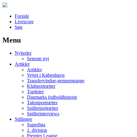
Forside
Livescore
Søg
Menu
Наши партнеры
Nyheder
лучшие займы
Seneste nyt
Artikler
Artikler
Vejret i København
Transfervindue-gennemgange
Klubportrætter
Toplister
Danmarks fodboldhistorie
Talentportrætter
Spillerportrætter
Spillerinterviews
Stillinger
Superliga
1. division
Premier League