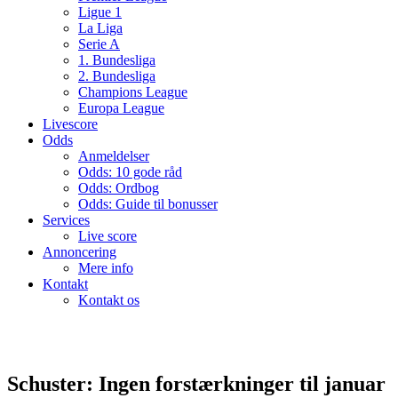
Ligue 1
La Liga
Serie A
1. Bundesliga
2. Bundesliga
Champions League
Europa League
Livescore
Odds
Anmeldelser
Odds: 10 gode råd
Odds: Ordbog
Odds: Guide til bonusser
Services
Live score
Annoncering
Mere info
Kontakt
Kontakt os
Schuster: Ingen forstærkninger til januar