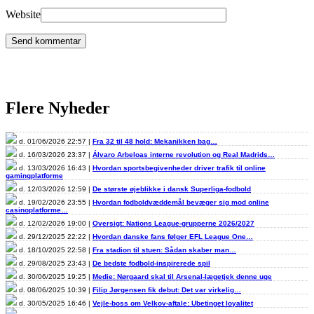
Website
Flere Nyheder
d. 01/06/2026 22:57 |
Fra 32 til 48 hold: Mekanikken bag…
d. 16/03/2026 23:37 |
Álvaro Arbeloas interne revolution og Real Madrids…
d. 13/03/2026 16:43 |
Hvordan sportsbegivenheder driver trafik til online
gamingplatforme
d. 12/03/2026 12:59 |
De største øjeblikke i dansk Superliga-fodbold
d. 19/02/2026 23:55 |
Hvordan fodboldvæddemål bevæger sig mod online
casinoplatforme…
d. 12/02/2026 19:00 |
Oversigt: Nations League-grupperne 2026/2027
d. 29/12/2025 22:22 |
Hvordan danske fans følger EFL League One…
d. 18/10/2025 22:58 |
Fra stadion til stuen: Sådan skaber man…
d. 29/08/2025 23:43 |
De bedste fodbold-inspirerede spil
d. 30/06/2025 19:25 |
Medie: Nørgaard skal til Arsenal-lægetjek denne uge
d. 08/06/2025 10:39 |
Filip Jørgensen fik debut: Det var virkelig…
d. 30/05/2025 16:46 |
Vejle-boss om Velkov-aftale: Ubetinget loyalitet