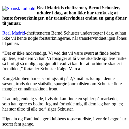
Real Madrids cheftræner, Bernd Schuster,
udtaler i dag, at han ikke har tænkt sig at
hente forstærkninger, når transfervinduet endnu en gang åbner
til januar.
Real Madrid
-cheftræneren Bernd Schuster understreger i dag, at han
ikke vil hente nogle forstærkningerne, når transfervinduet igen åbnes
til januar.
”Det er ikke nødvendigt. Vi ved det vil være svært at finde bedre
spillere, end dem vi har. Vi forsøger at få vore skadede spillere friske
så hurtigt så muligt, og gør alt hvad vi kan for at forhindre skader i
fremtiden,” fortæller Schuster ifølge Marca.
Kongeklubben har et scoringssnit på 2,7 mål pr. kamp i denne
sæson, trods denne statistik, spurgte journalisten om Schuster ikke
mangler en målmaskine i front.
”Lad mig endelig vide, hvis du kan finde en spiller på markedet,
som kan gøre os bedre. Jeg må forholde mig til dem jeg har, og jeg
har stor tiltro til alle tre,” siger Schuster.
Higuain og Raul indtager klubbens topscorerliste, hvor de begge har
scoret fem gange.