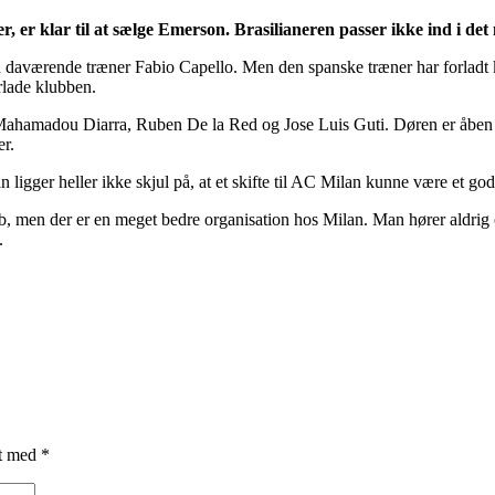
r, er klar til at sælge Emerson. Brasilianeren passer ikke ind i det 
en daværende træner Fabio Capello. Men den spanske træner har forladt 
orlade klubben.
Mahamadou Diarra, Ruben De la Red og Jose Luis Guti. Døren er åben fo
er.
an ligger heller ikke skjul på, at et skifte til AC Milan kunne være et god
lub, men der er en meget bedre organisation hos Milan. Man hører aldrig
.
et med
*