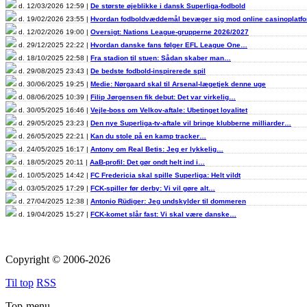
d. 12/03/2026 12:59 |
De største øjeblikke i dansk Superliga-fodbold
d. 19/02/2026 23:55 |
Hvordan fodboldvæddemål bevæger sig mod online casinoplat
d. 12/02/2026 19:00 |
Oversigt: Nations League-grupperne 2026/2027
d. 29/12/2025 22:22 |
Hvordan danske fans følger EFL League One…
d. 18/10/2025 22:58 |
Fra stadion til stuen: Sådan skaber man…
d. 29/08/2025 23:43 |
De bedste fodbold-inspirerede spil
d. 30/06/2025 19:25 |
Medie: Nørgaard skal til Arsenal-lægetjek denne uge
d. 08/06/2025 10:39 |
Filip Jørgensen fik debut: Det var virkelig…
d. 30/05/2025 16:46 |
Vejle-boss om Velkov-aftale: Ubetinget loyalitet
d. 29/05/2025 23:23 |
Den nye Superliga-tv-aftale vil bringe klubberne milliarder…
d. 26/05/2025 22:21 |
Kan du stole på en kamp tracker…
d. 24/05/2025 16:17 |
Antony om Real Betis: Jeg er lykkelig…
d. 18/05/2025 20:11 |
AaB-profil: Det gør ondt helt ind i…
d. 10/05/2025 14:42 |
FC Fredericia skal spille Superliga: Helt vildt
d. 03/05/2025 17:29 |
FCK-spiller før derby: Vi vil gøre alt…
d. 27/04/2025 12:38 |
Antonio Rüdiger: Jeg undskylder til dommeren
d. 19/04/2025 15:27 |
FCK-komet slår fast: Vi skal være danske…
Copyright © 2006-2026
Til top
RSS
Top-menu