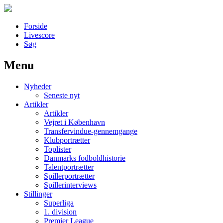
Forside
Livescore
Søg
Menu
Наши партнеры
Nyheder
лучшие займы
Seneste nyt
Artikler
Artikler
Vejret i København
Transfervindue-gennemgange
Klubportrætter
Toplister
Danmarks fodboldhistorie
Talentportrætter
Spillerportrætter
Spillerinterviews
Stillinger
Superliga
1. division
Premier League