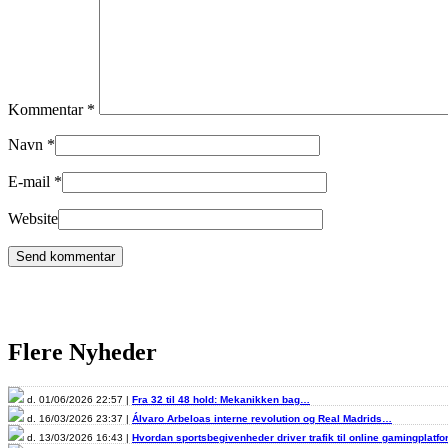
Kommentar
*
Navn
*
E-mail
*
Website
Flere Nyheder
d. 01/06/2026 22:57 |
Fra 32 til 48 hold: Mekanikken bag…
d. 16/03/2026 23:37 |
Álvaro Arbeloas interne revolution og Real Madrids…
d. 13/03/2026 16:43 |
Hvordan sportsbegivenheder driver trafik til online gamingplatf