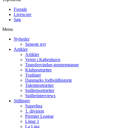
Forside
Livescore
Søg
Menu
Nyheder
Seneste nyt
Artikler
Artikler
Vejret i København
Transfervindue-gennemgange
Klubportrætter
Toplister
Danmarks fodboldhistorie
Talentportrætter
Spillerportrætter
Spillerinterviews
Stillinger
Superliga
1. division
Premier League
Ligue 1
La Liga