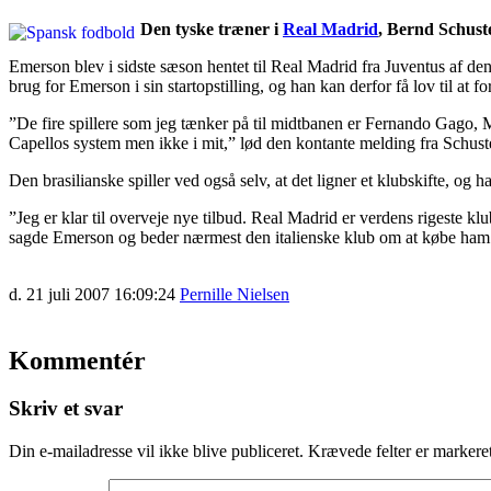
Den tyske træner i
Real Madrid
, Bernd Schuste
Emerson blev i sidste sæson hentet til Real Madrid fra Juventus af d
brug for Emerson i sin startopstilling, og han kan derfor få lov til at f
”De fire spillere som jeg tænker på til midtbanen er Fernando Gago, 
Capellos system men ikke i mit,” lød den kontante melding fra Schust
Den brasilianske spiller ved også selv, at det ligner et klubskifte, og h
”Jeg er klar til overveje nye tilbud. Real Madrid er verdens rigeste k
sagde Emerson og beder nærmest den italienske klub om at købe ham
d. 21 juli 2007 16:09:24
Pernille Nielsen
Kommentér
Skriv et svar
Din e-mailadresse vil ikke blive publiceret.
Krævede felter er marker