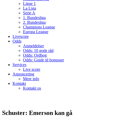
Ligue 1
La Liga
Serie A
1. Bundesliga
2. Bundesliga
Champions League
Europa League
Livescore
Odds
Anmeldelser
Odds: 10 gode råd
Odds: Ordbog
Odds: Guide til bonusser
Services
Live score
Annoncering
Mere info
Kontakt
Kontakt os
Schuster: Emerson kan gå