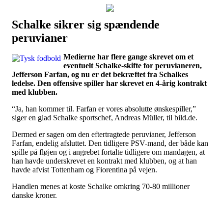
Schalke sikrer sig spændende
Наши партнеры
peruvianer
лучшие займы
Medierne har flere gange skrevet om et
eventuelt Schalke-skifte for peruvianeren,
Jefferson Farfan, og nu er det bekræftet fra Schalkes
ledelse. Den offensive spiller har skrevet en 4-årig kontrakt
med klubben.
“Ja, han kommer til. Farfan er vores absolutte ønskespiller,”
siger en glad Schalke sportschef, Andreas Müller, til bild.de.
Dermed er sagen om den eftertragtede peruvianer, Jefferson
Farfan, endelig afsluttet. Den tidligere PSV-mand, der både kan
spille på fløjen og i angrebet fortalte tidligere om mandagen, at
han havde underskrevet en kontrakt med klubben, og at han
havde afvist Tottenham og Fiorentina på vejen.
Handlen menes at koste Schalke omkring 70-80 millioner
danske kroner.