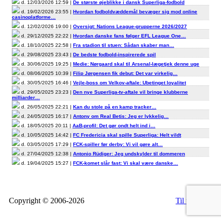
d. 12/03/2026 12:59 |
De største øjeblikke i dansk Superliga-fodbold
d. 19/02/2026 23:55 |
Hvordan fodboldvæddemål bevæger sig mod online
casinoplatforme…
d. 12/02/2026 19:00 |
Oversigt: Nations League-grupperne 2026/2027
d. 29/12/2025 22:22 |
Hvordan danske fans følger EFL League One…
d. 18/10/2025 22:58 |
Fra stadion til stuen: Sådan skaber man…
d. 29/08/2025 23:43 |
De bedste fodbold-inspirerede spil
d. 30/06/2025 19:25 |
Medie: Nørgaard skal til Arsenal-lægetjek denne uge
d. 08/06/2025 10:39 |
Filip Jørgensen fik debut: Det var virkelig…
d. 30/05/2025 16:46 |
Vejle-boss om Velkov-aftale: Ubetinget loyalitet
d. 29/05/2025 23:23 |
Den nye Superliga-tv-aftale vil bringe klubberne
milliarder…
d. 26/05/2025 22:21 |
Kan du stole på en kamp tracker…
d. 24/05/2025 16:17 |
Antony om Real Betis: Jeg er lykkelig…
d. 18/05/2025 20:11 |
AaB-profil: Det gør ondt helt ind i…
d. 10/05/2025 14:42 |
FC Fredericia skal spille Superliga: Helt vildt
d. 03/05/2025 17:29 |
FCK-spiller før derby: Vi vil gøre alt…
d. 27/04/2025 12:38 |
Antonio Rüdiger: Jeg undskylder til dommeren
d. 19/04/2025 15:27 |
FCK-komet slår fast: Vi skal være danske…
Copyright © 2006-2026
Til top
RSS