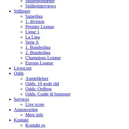
Spillerportrætter
Spillerinterviews
Stillinger
Superliga
1. division
Premier League
Ligue 1
La Liga
Serie A
1. Bundesliga
2. Bundesliga
Champions League
Europa League
Livescore
Odds
Anmeldelser
Odds: 10 gode råd
Odds: Ordbog
Odds: Guide til bonusser
Services
Live score
Annoncering
Mere info
Kontakt
Kontakt os