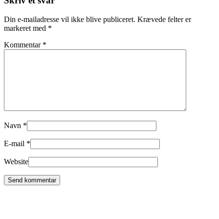
Skriv et svar
Din e-mailadresse vil ikke blive publiceret.
Krævede felter er
markeret med
*
Kommentar
*
Navn
*
E-mail
*
Website