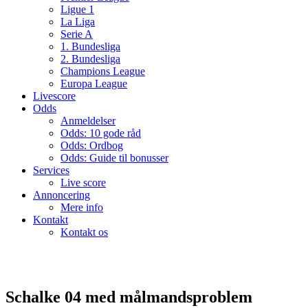
Ligue 1
La Liga
Serie A
1. Bundesliga
2. Bundesliga
Champions League
Europa League
Livescore
Odds
Anmeldelser
Odds: 10 gode råd
Odds: Ordbog
Odds: Guide til bonusser
Services
Live score
Annoncering
Mere info
Kontakt
Kontakt os
Schalke 04 med målmandsproblem