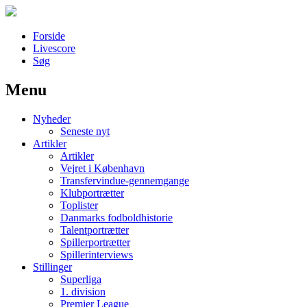
Forside
Livescore
Søg
Menu
Наши партнеры
Nyheder
лучшие займы
Seneste nyt
Artikler
Artikler
Vejret i København
Transfervindue-gennemgange
Klubportrætter
Toplister
Danmarks fodboldhistorie
Talentportrætter
Spillerportrætter
Spillerinterviews
Stillinger
Superliga
1. division
Premier League