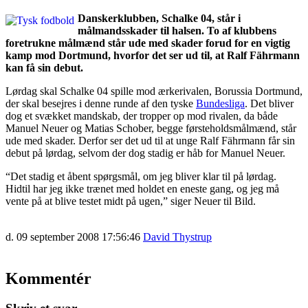
Danskerklubben, Schalke 04, står i
målmandsskader til halsen. To af klubbens
foretrukne målmænd står ude med skader forud for en vigtig
kamp mod Dortmund, hvorfor det ser ud til, at Ralf Fährmann
kan få sin debut.
Lørdag skal Schalke 04 spille mod ærkerivalen, Borussia Dortmund,
der skal besejres i denne runde af den tyske
Bundesliga
. Det bliver
dog et svækket mandskab, der tropper op mod rivalen, da både
Manuel Neuer og Matias Schober, begge førsteholdsmålmænd, står
ude med skader. Derfor ser det ud til at unge Ralf Fährmann får sin
debut på lørdag, selvom der dog stadig er håb for Manuel Neuer.
“Det stadig et åbent spørgsmål, om jeg bliver klar til på lørdag.
Hidtil har jeg ikke trænet med holdet en eneste gang, og jeg må
vente på at blive testet midt på ugen,” siger Neuer til Bild.
d. 09 september 2008 17:56:46
David Thystrup
Kommentér