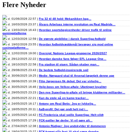
Flere Nyheder
d. 01/06/2026 22:57 |
Fra 32 til 48 hold: Mekanikken bag…
d. 16/03/2026 23:37 |
Álvaro Arbeloas interne revolution og Real Madrids…
d. 13/03/2026 16:43 |
Hvordan sportsbegivenheder driver trafik til online
gamingplatforme
d. 12/03/2026 12:59 |
De største øjeblikke i dansk Superliga-fodbold
d. 19/02/2026 23:55 |
Hvordan fodboldvæddemål bevæger sig mod online
casinoplatforme…
d. 12/02/2026 19:00 |
Oversigt: Nations League-grupperne 2026/2027
d. 29/12/2025 22:22 |
Hvordan danske fans følger EFL League One…
d. 18/10/2025 22:58 |
Fra stadion til stuen: Sådan skaber man…
d. 29/08/2025 23:43 |
De bedste fodbold-inspirerede spil
d. 30/06/2025 19:25 |
Medie: Nørgaard skal til Arsenal-lægetjek denne uge
d. 08/06/2025 10:39 |
Filip Jørgensen fik debut: Det var virkelig…
d. 30/05/2025 16:46 |
Vejle-boss om Velkov-aftale: Ubetinget loyalitet
d. 29/05/2025 23:23 |
Den nye Superliga-tv-aftale vil bringe klubberne milliarder…
d. 26/05/2025 22:21 |
Kan du stole på en kamp tracker…
d. 24/05/2025 16:17 |
Antony om Real Betis: Jeg er lykkelig…
d. 18/05/2025 20:11 |
AaB-profil: Det gør ondt helt ind i…
d. 10/05/2025 14:42 |
FC Fredericia skal spille Superliga: Helt vildt
d. 03/05/2025 17:29 |
FCK-spiller før derby: Vi vil gøre alt…
d. 27/04/2025 12:38 |
Antonio Rüdiger: Jeg undskylder til dommeren
d. 19/04/2025 15:27 |
FCK-komet slår fast: Vi skal være danske…