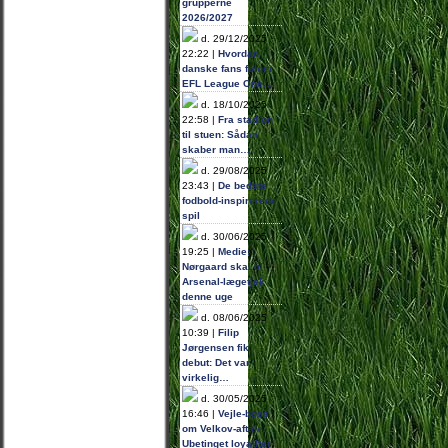
grupperne
2026/2027
d. 29/12/2025
22:22 |
Hvordan
danske fans følger
EFL League One…
d. 18/10/2025
22:58 |
Fra stadion
til stuen: Sådan
skaber man…
d. 29/08/2025
23:43 |
De bedste
fodbold-inspirerede
spil
d. 30/06/2025
19:25 |
Medie:
Nørgaard skal til
Arsenal-lægetjek
denne uge
d. 08/06/2025
10:39 |
Filip
Jørgensen fik
debut: Det var
virkelig…
d. 30/05/2025
16:46 |
Vejle-boss
om Velkov-aftale:
Ubetinget loyalitet