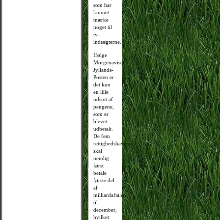
som har
kunnet
mærke
noget til
tv-
indtægterne.
Ifølge
Morgenavisen
Jyllands-
Posten er
det kun
en lille
udsnit af
pengene,
som er
blevet
udbetalt.
De fem
rettighedshavere
skal
nemlig
først
betale
første del
af
milliardaftalen
til
december,
hvilket