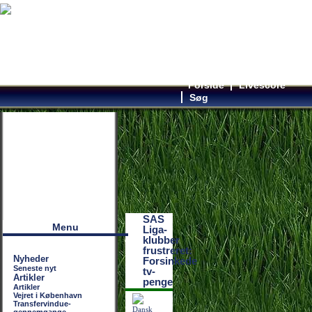
Forside
Livescore
Søg
Наши партнеры
лучшие займы
SAS
Menu
Liga-
klubber
frustreret:
Nyheder
Forsinkede
Seneste nyt
tv-
Artikler
penge
Artikler
Vejret i København
Transfervindue-