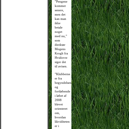
”Pengene
kommer
senere,
men det
kan man
ikke
betale
noget
med nu,”
som
direktør
Mogens
Krogh fra
Hvidovre
siger det
til avisen.
”Klubberne
er fra
begyndelsen
og
fortløbende
i løbet af
2008
blevet
orienteret
om,
hvordan
likviditeten
er i