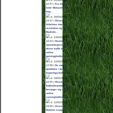
d. 01/06/2026
22:57 |
Fra 32 til 48
hold: Mekanikken
bag…
d. 16/03/2026
23:37 |
Álvaro
Arbeloas interne
revolution og Real
Madrids…
d. 13/03/2026
16:43 |
Hvordan
sportsbegivenheder
driver trafik til
online
gamingplatforme
d. 12/03/2026
12:59 |
De største
øjeblikke i dansk
Superliga-fodbold
d. 19/02/2026
23:55 |
Hvordan
fodboldvæddemål
bevæger sig mod
online
casinoplatforme…
d. 12/02/2026
19:00 |
Oversigt:
Nations League-