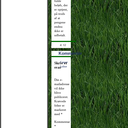
fulde
beløb, der
er optjent,
på trods
af at
pengene
endnu
ikke er
udbetalt.
d. 12
januar
Kommentér
2009
20:30:18
Casper
Skriv et
Lohse
svar
Din e-
mailadresse
vil ikke
blive
publiceret.
Krævede
felter er
markeret
med
*
Kommentar
*