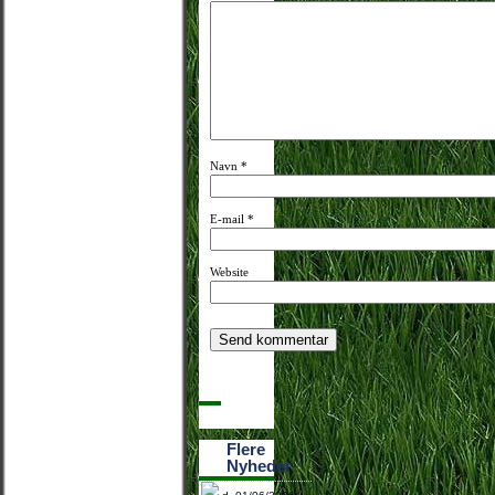
Navn
*
E-mail
*
Website
Flere
Nyheder