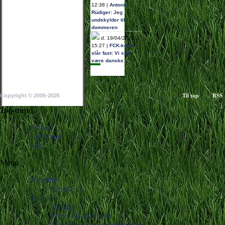
12:38 |
Antonio
Rüdiger: Jeg
undskylder til
dommeren
d. 19/04/2025
15:27 |
FCK-komet
slår fast: Vi skal
være danske…
Copyright © 2006-2026
Til top
RSS
Top-menu
Forside
Livescore
Søg
Menu
Nyheder
Seneste nyt
Artikler
Artikler
Vejret i København
Transfervindue-gennemgange