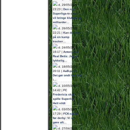
d. 29/05/2025
23:23 |
Den nye
Superliga-tv-aftale
vil bringe klubberne
milliarder…
d. 26/05/2025
22:21 |
Kan du stole
på en kamp
tracker…
d. 24/05/2025
16:17 |
Antony om
Real Betis: Jeg er
lykkelig…
d. 18/05/2025
20:11 |
AaB-profil:
Det gør ondt helt ind
i…
d. 10/05/2025
14:42 |
FC
Fredericia skal
spille Superliga:
Helt vildt
d. 03/05/2025
17:29 |
FCK-spiller
før derby: Vi vil
gøre alt…
d. 27/04/2025