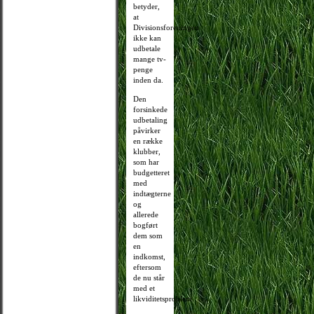
betyder,
at
Divisionsforeningen
ikke kan
udbetale
mange tv-
penge
inden da.
Den
forsinkede
udbetaling
påvirker
en række
klubber,
som har
budgetteret
med
indtægterne
og
allerede
bogført
dem som
en
indkomst,
eftersom
de nu står
med et
likviditetsproblem.