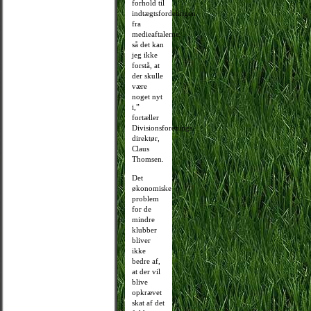
forhold til
indtægtsfordelingen
fra
medieaftalerne,
så det kan
jeg ikke
forstå, at
der skulle
være
noget nyt
i,”
fortæller
Divisionsforenings
direktør,
Claus
Thomsen.
Det
økonomiske
problem
for de
mindre
klubber
bliver
ikke
bedre af,
at der vil
blive
opkrævet
skat af det