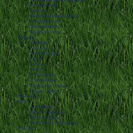
Klubportrætter
Toplister
Danmarks fodboldhistorie
Talentportrætter
Spillerportrætter
Spillerinterviews
Stillinger
Superliga
1. division
Premier League
Ligue 1
La Liga
Serie A
1. Bundesliga
2. Bundesliga
Champions League
Europa League
Livescore
Odds
Anmeldelser
Odds: 10 gode råd
Odds: Ordbog
Odds: Guide til bonusser
Services