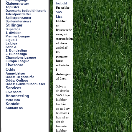
gennemgange
Klubportrætter
Toplister
En række
Danmarks fodboldhistorie
SAS
Talentportrætter
Liga
-
Spillerportrætter
klubber
Spillerinterviews
Stillinger
er
Superliga
frustrerede
1. division
over, at
Premier League
størstedelen
Ligue 1
af deres
La Liga
Serie A
andel af
1. Bundesliga
tv-
2. Bundesliga
pengene
Champions League
først
Europa League
Livescore
udbetales
Odds
i
Anmeldelser
slutningen
Odds: 10 gode råd
af året.
Odds: Ordbog
Odds: Guide til bonusser
Selvom
Services
de danske
Live score
SAS Liga-
Annoncering
klubber
Mere info
Kontakt
har fået
Kontakt os
en god ny
tv-aftale i
hus, så er
det de
færreste
klubber,