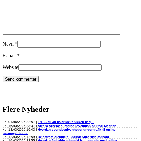
Navn
*
E-mail
*
Website
Flere Nyheder
d. 01/06/2026 22:57 |
Fra 32 til 48 hold: Mekanikken bag…
d. 16/03/2026 23:37 |
Álvaro Arbeloas interne revolution og Real Madrids…
d. 13/03/2026 16:43 |
Hvordan sportsbegivenheder driver trafik til online
gamingplatforme
d. 12/03/2026 12:59 |
De største øjeblikke i dansk Superliga-fodbold
d. 19/02/2026 23:55 |
Hvordan fodboldvæddemål bevæger sig mod online