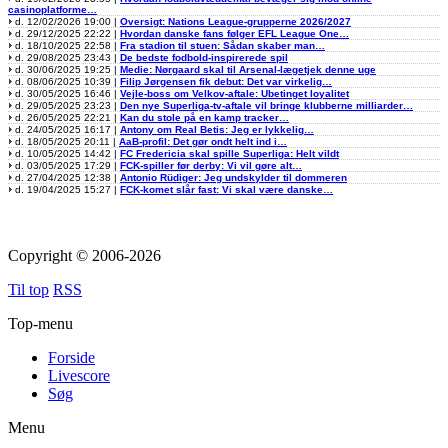
casinoplatforme…
d. 12/02/2026 19:00 |
Oversigt: Nations League-grupperne 2026/2027
d. 29/12/2025 22:22 |
Hvordan danske fans følger EFL League One…
d. 18/10/2025 22:58 |
Fra stadion til stuen: Sådan skaber man…
d. 29/08/2025 23:43 |
De bedste fodbold-inspirerede spil
d. 30/06/2025 19:25 |
Medie: Nørgaard skal til Arsenal-lægetjek denne uge
d. 08/06/2025 10:39 |
Filip Jørgensen fik debut: Det var virkelig…
d. 30/05/2025 16:46 |
Vejle-boss om Velkov-aftale: Ubetinget loyalitet
d. 29/05/2025 23:23 |
Den nye Superliga-tv-aftale vil bringe klubberne milliarder…
d. 26/05/2025 22:21 |
Kan du stole på en kamp tracker…
d. 24/05/2025 16:17 |
Antony om Real Betis: Jeg er lykkelig…
d. 18/05/2025 20:11 |
AaB-profil: Det gør ondt helt ind i…
d. 10/05/2025 14:42 |
FC Fredericia skal spille Superliga: Helt vildt
d. 03/05/2025 17:29 |
FCK-spiller før derby: Vi vil gøre alt…
d. 27/04/2025 12:38 |
Antonio Rüdiger: Jeg undskylder til dommeren
d. 19/04/2025 15:27 |
FCK-komet slår fast: Vi skal være danske…
Copyright © 2006-2026
Til top
RSS
Top-menu
Forside
Livescore
Søg
Menu