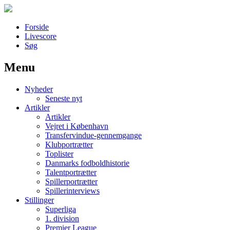
Forside
Livescore
Søg
Menu
Наши партнеры
Nyheder
лучшие займы
Seneste nyt
Artikler
Artikler
Vejret i København
Transfervindue-gennemgange
Klubportrætter
Toplister
Danmarks fodboldhistorie
Talentportrætter
Spillerportrætter
Spillerinterviews
Stillinger
Superliga
1. division
Premier League