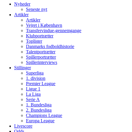
Nyheder
Seneste nyt
Artikler
Artikler
Vejret i København
Transfervindue-gennemgange
Klubportrætter
Toplister
Danmarks fodboldhistorie
Talentportrætter
Spillerportrætter
Spillerinterviews
Stillinger
Superliga
1. division
Premier League
Ligue 1
La Liga
Serie A
1. Bundesliga
2. Bundesliga
Champions League
Europa League
Livescore
Odds