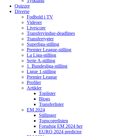
Tyskland
Quizzer
Diverse
Fodbold i TV
Videoer
Livescore
Transfervindue-deadlines
Transferrygter
Superliga-stilling
Premier League-stilling
La Liga-stilling
Serie A-stilling
1. Bundesliga-stilling
Ligue 1-stilling
Premier League
Profiler
Artikler
Toplister
Blogs
Transferlister
EM 2024
Stillinger
Topscorerlisten
Forudsig EM 2024 her
EURO 2024 predictor