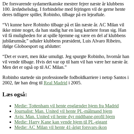
De forsvarende sydamerikanske mestrer fejrer næste år klubbens
100. årsfødselsdag. I forbindelse med fejringen vil de gerne hente
deres tidligere spiller, Robinho, tilbage på en lejeaftale.
“Vi kunne have Robinho tilbage på et lån næste år. AC Milan vil
ikke miste noget, da han stadig har en lang karriere foran sig. Han
vil få muligheden for at spille hjemme og være en del af klubbens
jubilæumsår,” udtaler klubbens præsident, Luis Alvaro Ribeiro,
ifølge Globoesport og afslutter:
“Det er svært, men ikke umuligt. Jeg spurgte Robinho, hvornår han
vil vende tilbage. Hvis det var op til ham vil han være her næste år.
Men det er også op til AC Milan.”
Robinho startede sin professionelle fodboldkarriere i netop Santos i
2002, før han drog til
Real Madrid
i 2005.
Læs også:
Medie: Tottenham vil hente englænder hjem fra Madrid
Journalist: Man. United vil hente PL-målmand hjem
Avis: Man. United vil hente dyr midtbane-profil hjem
Medie: Harry Kane kan vende hjem til PL-gigant
Medie: AC Milan vil hente 41-årigt forsvars-ikon