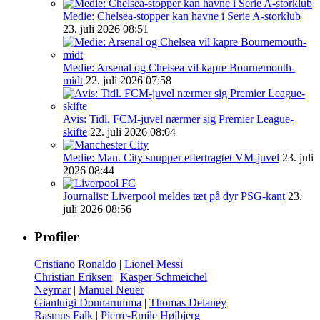
Medie: Chelsea-stopper kan havne i Serie A-storklub
23. juli 2026 08:51
Medie: Arsenal og Chelsea vil kapre Bournemouth-
midt
22. juli 2026 07:58
Avis: Tidl. FCM-juvel nærmer sig Premier League-
skifte
22. juli 2026 08:04
Medie: Man. City snupper eftertragtet VM-juvel
23. juli
2026 08:44
Journalist: Liverpool meldes tæt på dyr PSG-kant
23.
juli 2026 08:56
Profiler
Cristiano Ronaldo
|
Lionel Messi
Christian Eriksen
|
Kasper Schmeichel
Neymar
|
Manuel Neuer
Gianluigi Donnarumma
|
Thomas Delaney
Rasmus Falk
|
Pierre-Emile Højbjerg