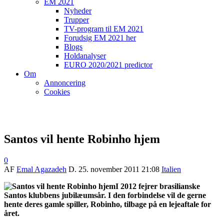
EM 2021
Nyheder
Trupper
TV-program til EM 2021
Forudsig EM 2021 her
Blogs
Holdanalyser
EURO 2020/2021 predictor
Om
Annoncering
Cookies
Santos vil hente Robinho hjem
0
AF
Emal Agazadeh
D.
25. november 2011 21:08
Italien
I 2012 fejrer brasilianske
Santos klubbens jubilæumsår. I den forbindelse vil de gerne
hente deres gamle spiller, Robinho, tilbage på en lejeaftale for
året.