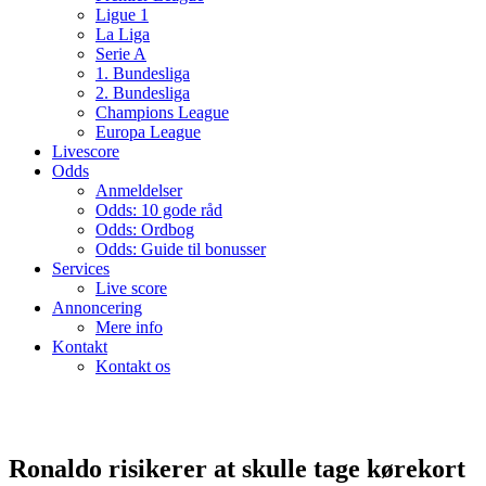
Ligue 1
La Liga
Serie A
1. Bundesliga
2. Bundesliga
Champions League
Europa League
Livescore
Odds
Anmeldelser
Odds: 10 gode råd
Odds: Ordbog
Odds: Guide til bonusser
Services
Live score
Annoncering
Mere info
Kontakt
Kontakt os
Ronaldo risikerer at skulle tage kørekort