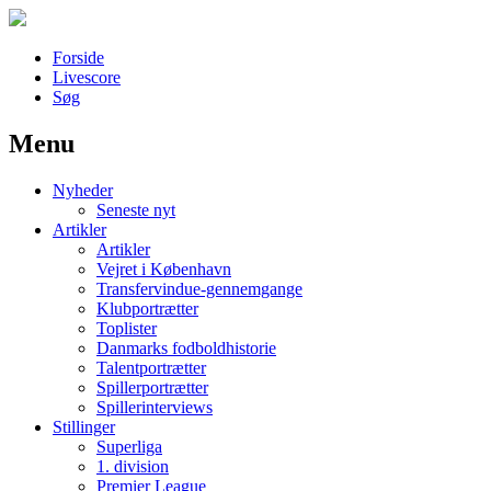
Forside
Livescore
Søg
Menu
Наши партнеры
Nyheder
лучшие займы
Seneste nyt
Artikler
Artikler
Vejret i København
Transfervindue-gennemgange
Klubportrætter
Toplister
Danmarks fodboldhistorie
Talentportrætter
Spillerportrætter
Spillerinterviews
Stillinger
Superliga
1. division
Premier League