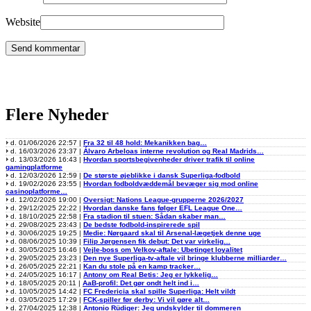
Website
Flere Nyheder
d. 01/06/2026 22:57 |
Fra 32 til 48 hold: Mekanikken bag…
d. 16/03/2026 23:37 |
Álvaro Arbeloas interne revolution og Real Madrids…
d. 13/03/2026 16:43 |
Hvordan sportsbegivenheder driver trafik til online
gamingplatforme
d. 12/03/2026 12:59 |
De største øjeblikke i dansk Superliga-fodbold
d. 19/02/2026 23:55 |
Hvordan fodboldvæddemål bevæger sig mod online
casinoplatforme…
d. 12/02/2026 19:00 |
Oversigt: Nations League-grupperne 2026/2027
d. 29/12/2025 22:22 |
Hvordan danske fans følger EFL League One…
d. 18/10/2025 22:58 |
Fra stadion til stuen: Sådan skaber man…
d. 29/08/2025 23:43 |
De bedste fodbold-inspirerede spil
d. 30/06/2025 19:25 |
Medie: Nørgaard skal til Arsenal-lægetjek denne uge
d. 08/06/2025 10:39 |
Filip Jørgensen fik debut: Det var virkelig…
d. 30/05/2025 16:46 |
Vejle-boss om Velkov-aftale: Ubetinget loyalitet
d. 29/05/2025 23:23 |
Den nye Superliga-tv-aftale vil bringe klubberne milliarder…
d. 26/05/2025 22:21 |
Kan du stole på en kamp tracker…
d. 24/05/2025 16:17 |
Antony om Real Betis: Jeg er lykkelig…
d. 18/05/2025 20:11 |
AaB-profil: Det gør ondt helt ind i…
d. 10/05/2025 14:42 |
FC Fredericia skal spille Superliga: Helt vildt
d. 03/05/2025 17:29 |
FCK-spiller før derby: Vi vil gøre alt…
d. 27/04/2025 12:38 |
Antonio Rüdiger: Jeg undskylder til dommeren