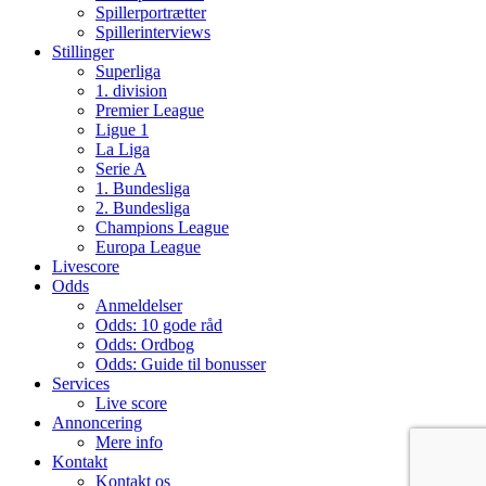
Spillerportrætter
Spillerinterviews
Stillinger
Superliga
1. division
Premier League
Ligue 1
La Liga
Serie A
1. Bundesliga
2. Bundesliga
Champions League
Europa League
Livescore
Odds
Anmeldelser
Odds: 10 gode råd
Odds: Ordbog
Odds: Guide til bonusser
Services
Live score
Annoncering
Mere info
Kontakt
Kontakt os