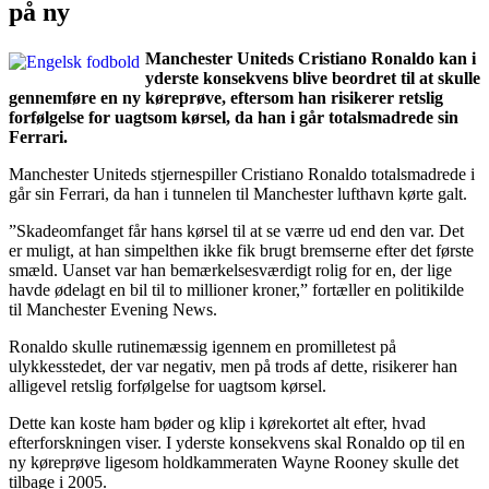
på ny
Manchester Uniteds Cristiano Ronaldo kan i
yderste konsekvens blive beordret til at skulle
gennemføre en ny køreprøve, eftersom han risikerer retslig
forfølgelse for uagtsom kørsel, da han i går totalsmadrede sin
Ferrari.
Manchester Uniteds stjernespiller Cristiano Ronaldo totalsmadrede i
går sin Ferrari, da han i tunnelen til Manchester lufthavn kørte galt.
”Skadeomfanget får hans kørsel til at se værre ud end den var. Det
er muligt, at han simpelthen ikke fik brugt bremserne efter det første
smæld. Uanset var han bemærkelsesværdigt rolig for en, der lige
havde ødelagt en bil til to millioner kroner,” fortæller en politikilde
til Manchester Evening News.
Ronaldo skulle rutinemæssig igennem en promilletest på
ulykkesstedet, der var negativ, men på trods af dette, risikerer han
alligevel retslig forfølgelse for uagtsom kørsel.
Dette kan koste ham bøder og klip i kørekortet alt efter, hvad
efterforskningen viser. I yderste konsekvens skal Ronaldo op til en
ny køreprøve ligesom holdkammeraten Wayne Rooney skulle det
tilbage i 2005.