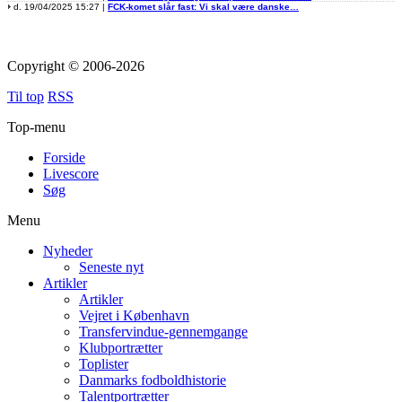
d. 19/04/2025 15:27 |
FCK-komet slår fast: Vi skal være danske…
Copyright © 2006-2026
Til top
RSS
Top-menu
Forside
Livescore
Søg
Menu
Nyheder
Seneste nyt
Artikler
Artikler
Vejret i København
Transfervindue-gennemgange
Klubportrætter
Toplister
Danmarks fodboldhistorie
Talentportrætter