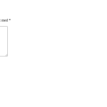
et med
*