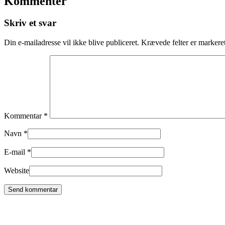
Kommentér
Skriv et svar
Din e-mailadresse vil ikke blive publiceret.
Krævede felter er marker
Kommentar
*
Navn
*
E-mail
*
Website