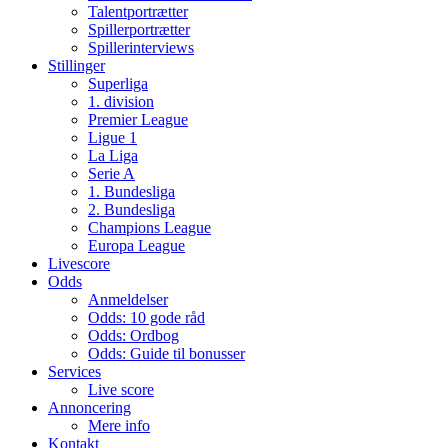
Talentportrætter
Spillerportrætter
Spillerinterviews
Stillinger
Superliga
1. division
Premier League
Ligue 1
La Liga
Serie A
1. Bundesliga
2. Bundesliga
Champions League
Europa League
Livescore
Odds
Anmeldelser
Odds: 10 gode råd
Odds: Ordbog
Odds: Guide til bonusser
Services
Live score
Annoncering
Mere info
Kontakt