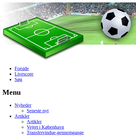
Forside
Livescore
Søg
Menu
Наши партнеры
Nyheder
лучшие займы
Seneste nyt
Artikler
Artikler
Vejret i København
Transfervindue-gennemgange