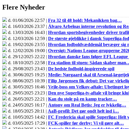
Flere Nyheder
d. 01/06/2026 22:57 |
Fra 32 til 48 hold: Mekanikken bag…
d. 16/03/2026 23:37 |
Álvaro Arbeloas interne revolution og 
d. 13/03/2026 16:43 |
Hvordan sportsbegivenheder driver trafik
d. 12/03/2026 12:59 |
De største øjeblikke i dansk Superliga-fo
d. 19/02/2026 23:55 |
Hvordan fodboldvæddemål bevæger sig m
d. 12/02/2026 19:00 |
Oversigt: Nations League-grupperne 202
d. 29/12/2025 22:22 |
Hvordan danske fans følger EFL Leagu
d. 18/10/2025 22:58 |
Fra stadion til stuen: Sådan skaber man
d. 29/08/2025 23:43 |
De bedste fodbold-inspirerede spil
d. 30/06/2025 19:25 |
Medie: Nørgaard skal til Arsenal-lægetje
d. 08/06/2025 10:39 |
Filip Jørgensen fik debut: Det var virkel
d. 30/05/2025 16:46 |
Vejle-boss om Velkov-aftale: Ubetinget loy
d. 29/05/2025 23:23 |
Den nye Superliga-tv-aftale vil bringe k
d. 26/05/2025 22:21 |
Kan du stole på en kamp tracker…
d. 24/05/2025 16:17 |
Antony om Real Betis: Jeg er lykkelig…
d. 18/05/2025 20:11 |
AaB-profil: Det gør ondt helt ind i…
d. 10/05/2025 14:42 |
FC Fredericia skal spille Superliga: Helt v
d. 03/05/2025 17:29 |
FCK-spiller før derby: Vi vil gøre alt…