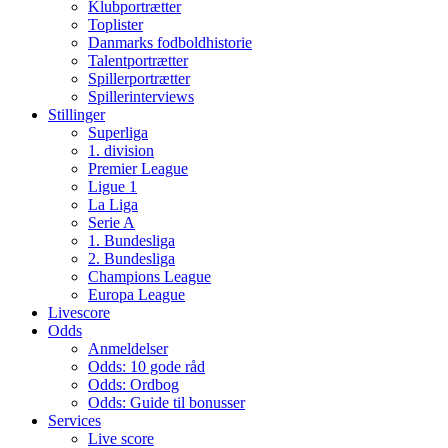
Klubportrætter
Toplister
Danmarks fodboldhistorie
Talentportrætter
Spillerportrætter
Spillerinterviews
Stillinger
Superliga
1. division
Premier League
Ligue 1
La Liga
Serie A
1. Bundesliga
2. Bundesliga
Champions League
Europa League
Livescore
Odds
Anmeldelser
Odds: 10 gode råd
Odds: Ordbog
Odds: Guide til bonusser
Services
Live score