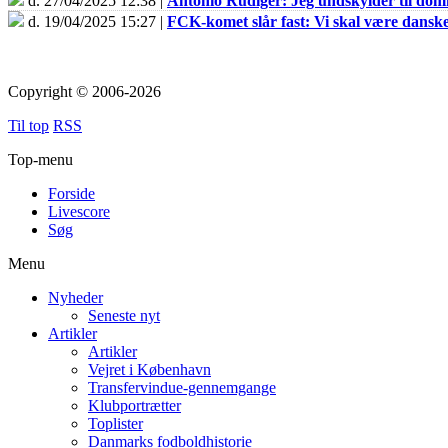
d. 27/04/2025 12:38 |
Antonio Rüdiger: Jeg undskylder til do
d. 19/04/2025 15:27 |
FCK-komet slår fast: Vi skal være dans
Copyright © 2006-2026
Til top
RSS
Top-menu
Forside
Livescore
Søg
Menu
Nyheder
Seneste nyt
Artikler
Artikler
Vejret i København
Transfervindue-gennemgange
Klubportrætter
Toplister
Danmarks fodboldhistorie