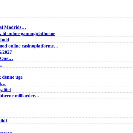
Real Madrids…
 til online gamingplatforme
dbold
od online casinoplatforme…
6/2027
e One…
…
k denne uge
ig…
alitet
lubberne milliarder…
ildt