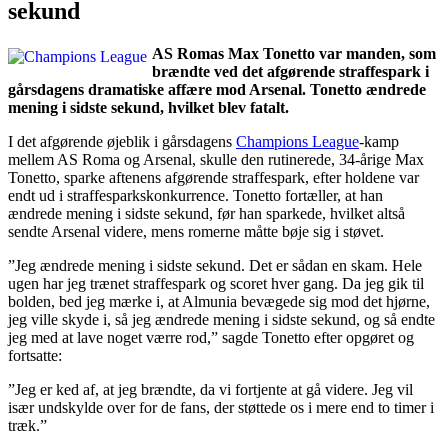
sekund
AS Romas Max Tonetto var manden, som
brændte ved det afgørende straffespark i
gårsdagens dramatiske affære mod Arsenal. Tonetto ændrede
mening i sidste sekund, hvilket blev fatalt.
I det afgørende øjeblik i gårsdagens
Champions League
-kamp
mellem AS Roma og Arsenal, skulle den rutinerede, 34-årige Max
Tonetto, sparke aftenens afgørende straffespark, efter holdene var
endt ud i straffesparkskonkurrence. Tonetto fortæller, at han
ændrede mening i sidste sekund, før han sparkede, hvilket altså
sendte Arsenal videre, mens romerne måtte bøje sig i støvet.
”Jeg ændrede mening i sidste sekund. Det er sådan en skam. Hele
ugen har jeg trænet straffespark og scoret hver gang. Da jeg gik til
bolden, bed jeg mærke i, at Almunia bevægede sig mod det hjørne,
jeg ville skyde i, så jeg ændrede mening i sidste sekund, og så endte
jeg med at lave noget værre rod,” sagde Tonetto efter opgøret og
fortsatte:
”Jeg er ked af, at jeg brændte, da vi fortjente at gå videre. Jeg vil
især undskylde over for de fans, der støttede os i mere end to timer i
træk.”