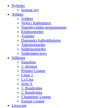
Nyheder
Seneste nyt
Artikler
Artikler
Vejret i København
Transfervindue-gennemgange
Klubportrætter
Toplister
Danmarks fodboldhistorie
Talentportrætter
Spillerportrætter
Spillerinterviews
Stillinger
Superliga
1. division
Premier League
Ligue 1
La Liga
Serie A
1. Bundesliga
2. Bundesliga
Champions League
Europa League
Livescore