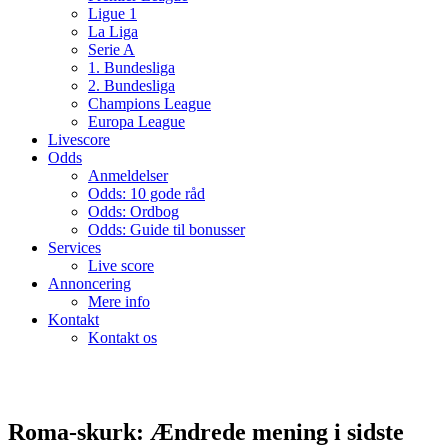
Ligue 1
La Liga
Serie A
1. Bundesliga
2. Bundesliga
Champions League
Europa League
Livescore
Odds
Anmeldelser
Odds: 10 gode råd
Odds: Ordbog
Odds: Guide til bonusser
Services
Live score
Annoncering
Mere info
Kontakt
Kontakt os
Roma-skurk: Ændrede mening i sidste