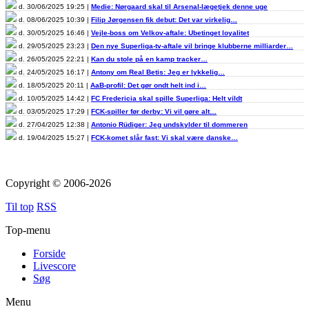
d. 30/06/2025 19:25 |
Medie: Nørgaard skal til Arsenal-lægetjek denne uge
d. 08/06/2025 10:39 |
Filip Jørgensen fik debut: Det var virkelig…
d. 30/05/2025 16:46 |
Vejle-boss om Velkov-aftale: Ubetinget loyalitet
d. 29/05/2025 23:23 |
Den nye Superliga-tv-aftale vil bringe klubberne milliarder…
d. 26/05/2025 22:21 |
Kan du stole på en kamp tracker…
d. 24/05/2025 16:17 |
Antony om Real Betis: Jeg er lykkelig…
d. 18/05/2025 20:11 |
AaB-profil: Det gør ondt helt ind i…
d. 10/05/2025 14:42 |
FC Fredericia skal spille Superliga: Helt vildt
d. 03/05/2025 17:29 |
FCK-spiller før derby: Vi vil gøre alt…
d. 27/04/2025 12:38 |
Antonio Rüdiger: Jeg undskylder til dommeren
d. 19/04/2025 15:27 |
FCK-komet slår fast: Vi skal være danske…
Copyright © 2006-2026
Til top
RSS
Top-menu
Forside
Livescore
Søg
Menu