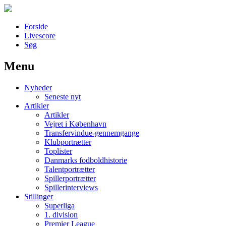
Forside
Livescore
Søg
Menu
Наши партнеры
Nyheder
лучшие займы
Seneste nyt
Artikler
Artikler
Vejret i København
Transfervindue-gennemgange
Klubportrætter
Toplister
Danmarks fodboldhistorie
Talentportrætter
Spillerportrætter
Spillerinterviews
Stillinger
Superliga
1. division
Premier League