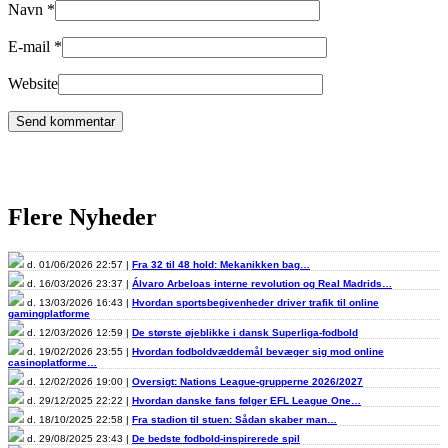
Navn
*
E-mail
*
Website
Flere Nyheder
d. 01/06/2026 22:57 |
Fra 32 til 48 hold: Mekanikken bag…
d. 16/03/2026 23:37 |
Álvaro Arbeloas interne revolution og Real Madrids…
d. 13/03/2026 16:43 |
Hvordan sportsbegivenheder driver trafik til online
gamingplatforme
d. 12/03/2026 12:59 |
De største øjeblikke i dansk Superliga-fodbold
d. 19/02/2026 23:55 |
Hvordan fodboldvæddemål bevæger sig mod online
casinoplatforme…
d. 12/02/2026 19:00 |
Oversigt: Nations League-grupperne 2026/2027
d. 29/12/2025 22:22 |
Hvordan danske fans følger EFL League One…
d. 18/10/2025 22:58 |
Fra stadion til stuen: Sådan skaber man…
d. 29/08/2025 23:43 |
De bedste fodbold-inspirerede spil