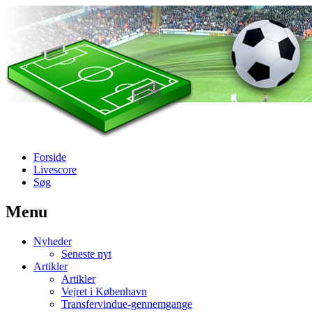
Forside
Livescore
Søg
Menu
Наши партнеры
Nyheder
лучшие займы
Seneste nyt
Artikler
Artikler
Vejret i København
Transfervindue-gennemgange