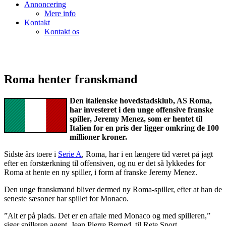
Annoncering
Mere info
Kontakt
Kontakt os
Roma henter franskmand
Den italienske hovedstadsklub, AS Roma,
har investeret i den unge offensive franske
spiller, Jeremy Menez, som er hentet til
Italien for en pris der ligger omkring de 100
millioner kroner.
Sidste års toere i
Serie A
, Roma, har i en længere tid været på jagt
efter en forstærkning til offensiven, og nu er det så lykkedes for
Roma at hente en ny spiller, i form af franske Jeremy Menez.
Den unge franskmand bliver dermed ny Roma-spiller, efter at han de
seneste sæsoner har spillet for Monaco.
”Alt er på plads. Det er en aftale med Monaco og med spilleren,”
siger spilleren agent, Jean Pierre Berned, til Rete Sport.