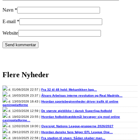
Navn
*
E-mail
*
Website
Flere Nyheder
d. 01/06/2026 22:57 |
Fra 32 til 48 hold: Mekanikken bag…
d. 16/03/2026 23:37 |
Álvaro Arbeloas interne revolution og Real Madrids…
d. 13/03/2026 16:43 |
Hvordan sportsbegivenheder driver trafik til online
gamingplatforme
d. 12/03/2026 12:59 |
De største øjeblikke i dansk Superliga-fodbold
d. 19/02/2026 23:55 |
Hvordan fodboldvæddemål bevæger sig mod online
casinoplatforme…
d. 12/02/2026 19:00 |
Oversigt: Nations League-grupperne 2026/2027
d. 29/12/2025 22:22 |
Hvordan danske fans følger EFL League One…
d. 18/10/2025 22:58 |
Fra stadion til stuen: Sådan skaber man…