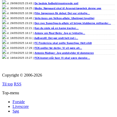
d. 29/08/2025 23:43 |
De bedste fodbold-inspirerede spil
d. 30/06/2025 19:25 |
Medie: Nørgaard skal til Arsenal-lægetjek denne uge
d. 08/06/2025 10:39 |
Filip Jørgensen fik debut: Det var virkelig…
d. 30/05/2025 16:46 |
Vejle-boss om Velkov-aftale: Ubetinget loyalitet
d. 29/05/2025 23:23 |
Den nye Superliga-tv-aftale vil bringe klubberne milliarder…
d. 26/05/2025 22:21 |
Kan du stole på en kamp tracker…
d. 24/05/2025 16:17 |
Antony om Real Betis: Jeg er lykkelig…
d. 18/05/2025 20:11 |
AaB-profil: Det gør ondt helt ind i…
d. 10/05/2025 14:42 |
FC Fredericia skal spille Superliga: Helt vildt
d. 03/05/2025 17:29 |
FCK-spiller før derby: Vi vil gøre alt…
d. 27/04/2025 12:38 |
Antonio Rüdiger: Jeg undskylder til dommeren
d. 19/04/2025 15:27 |
FCK-komet slår fast: Vi skal være danske…
Copyright © 2006-2026
Til top
RSS
Top-menu
Forside
Livescore
Søg