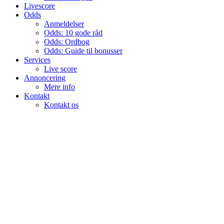
Livescore
Odds
Anmeldelser
Odds: 10 gode råd
Odds: Ordbog
Odds: Guide til bonusser
Services
Live score
Annoncering
Mere info
Kontakt
Kontakt os