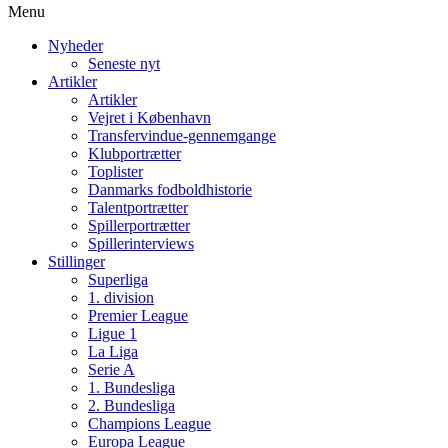
Menu
Nyheder
Seneste nyt
Artikler
Artikler
Vejret i København
Transfervindue-gennemgange
Klubportrætter
Toplister
Danmarks fodboldhistorie
Talentportrætter
Spillerportrætter
Spillerinterviews
Stillinger
Superliga
1. division
Premier League
Ligue 1
La Liga
Serie A
1. Bundesliga
2. Bundesliga
Champions League
Europa League