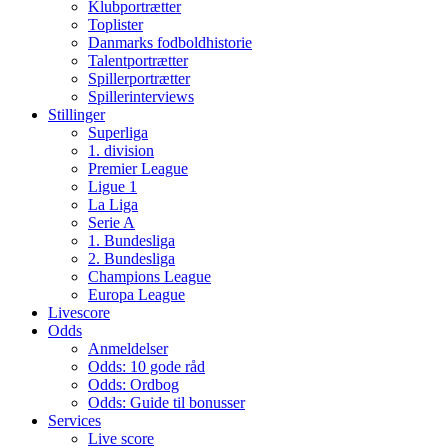
Klubportrætter
Toplister
Danmarks fodboldhistorie
Talentportrætter
Spillerportrætter
Spillerinterviews
Stillinger
Superliga
1. division
Premier League
Ligue 1
La Liga
Serie A
1. Bundesliga
2. Bundesliga
Champions League
Europa League
Livescore
Odds
Anmeldelser
Odds: 10 gode råd
Odds: Ordbog
Odds: Guide til bonusser
Services
Live score