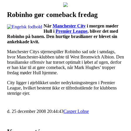
Robinho gør comeback fredag
Наши партнеры
Når
Manchester City
i morgen møder
лучшие займы
Hull i
Premier League
, bliver det med
Robinho på banen. Den hurtige brasilianer er blevet sin
ankelskade kvit.
Manchester Citys stjernespiller Robinho sad ude i søndags,
hvor Manchester-klubben tabte til West Bromwich Albion. Den
brasilianske offensiv har trænet optimalt i løbet af ugen, derfor
er han klar til at gøre comeback, når Mark Hughes’ tropper
fredag møder Hull hjemme.
City ligger i øjeblikket under nedrykningsstregen i Premier
League, hvilket bestemt ikke er tilfredsstilende for klubbens
stenrige ejer.
d. 25 december 2008 20:44:43
Casper Lohse