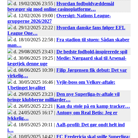
d. 19/02/2026 23:55 |
Hvordan fodboldvæddemål
bevæger sig mod online casinoplatforme…
d. 12/02/2026 19:00 |
Oversigt: Nations League-
grupperne 2026/2027
d. 29/12/2025 22:22 |
Hvordan danske fans følger EFL
League One…
d. 18/10/2025 22:58 |
Fra stadion til stuen: Sådan skaber
man…
d. 29/08/2025 23:43 |
De bedste fodbold-inspirerede spil
d. 30/06/2025 19:25 |
Medie: Nørgaard skal til Arsenal-
lægetjek denne uge
d. 08/06/2025 10:39 |
Filip Jørgensen fik debut: Det var
virkelig…
d. 30/05/2025 16:46 |
Vejle-boss om Velkov-aftale:
Ubetinget loyalitet
d. 29/05/2025 23:23 |
Den nye Superliga-tv-aftale vil
bringe klubberne milliarder…
d. 26/05/2025 22:21 |
Kan du stole på en kamp tracker…
d. 24/05/2025 16:17 |
Antony om Real Betis: Jeg er
lykkelig…
d. 18/05/2025 20:11 |
AaB-profil: Det gør ondt helt ind
i…
d. 10/05/2025 14:42 |
FC Fredericia skal spille Superliga: