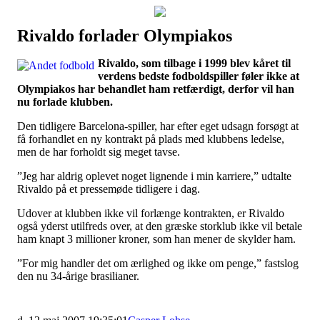
Rivaldo forlader Olympiakos
Наши партнеры
Rivaldo, som tilbage i 1999 blev kåret til
лучшие займы
verdens bedste fodboldspiller føler ikke at
Olympiakos har behandlet ham retfærdigt, derfor vil han
nu forlade klubben.
Den tidligere Barcelona-spiller, har efter eget udsagn forsøgt at
få forhandlet en ny kontrakt på plads med klubbens ledelse,
men de har forholdt sig meget tavse.
”Jeg har aldrig oplevet noget lignende i min karriere,” udtalte
Rivaldo på et pressemøde tidligere i dag.
Udover at klubben ikke vil forlænge kontrakten, er Rivaldo
også yderst utilfreds over, at den græske storklub ikke vil betale
ham knapt 3 millioner kroner, som han mener de skylder ham.
”For mig handler det om ærlighed og ikke om penge,” fastslog
den nu 34-årige brasilianer.