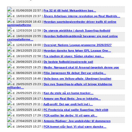
d. 01/06/2026 22:57 |
Fra 32 til 48 hold: Mekanikken bag…
d. 16/03/2026 23:37 |
Álvaro Arbeloas interne revolution og Real Madrids…
d. 13/03/2026 16:43 |
Hvordan sportsbegivenheder driver trafik til online
gamingplatforme
d. 12/03/2026 12:59 |
De største øjeblikke i dansk Superliga-fodbold
d. 19/02/2026 23:55 |
Hvordan fodboldvæddemål bevæger sig mod online
casinoplatforme…
d. 12/02/2026 19:00 |
Oversigt: Nations League-grupperne 2026/2027
d. 29/12/2025 22:22 |
Hvordan danske fans følger EFL League One…
d. 18/10/2025 22:58 |
Fra stadion til stuen: Sådan skaber man…
d. 29/08/2025 23:43 |
De bedste fodbold-inspirerede spil
d. 30/06/2025 19:25 |
Medie: Nørgaard skal til Arsenal-lægetjek denne uge
d. 08/06/2025 10:39 |
Filip Jørgensen fik debut: Det var virkelig…
d. 30/05/2025 16:46 |
Vejle-boss om Velkov-aftale: Ubetinget loyalitet
d. 29/05/2025 23:23 |
Den nye Superliga-tv-aftale vil bringe klubberne
milliarder…
d. 26/05/2025 22:21 |
Kan du stole på en kamp tracker…
d. 24/05/2025 16:17 |
Antony om Real Betis: Jeg er lykkelig…
d. 18/05/2025 20:11 |
AaB-profil: Det gør ondt helt ind i…
d. 10/05/2025 14:42 |
FC Fredericia skal spille Superliga: Helt vildt
d. 03/05/2025 17:29 |
FCK-spiller før derby: Vi vil gøre alt…
d. 27/04/2025 12:38 |
Antonio Rüdiger: Jeg undskylder til dommeren
d. 19/04/2025 15:27 |
FCK-komet slår fast: Vi skal være danske…