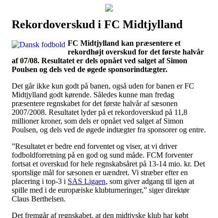
Rekordoverskud i FC Midtjylland
Наши партнеры
FC Midtjylland kan præsentere et
лучшие займы
rekordhøjt overskud for det første halvår
af 07/08. Resultatet er dels opnået ved salget af Simon
Poulsen og dels ved de øgede sponsorindtægter.
Det går ikke kun godt på banen, også uden for banen er FC
Midtjylland godt kørende. Således kunne man fredag
præsentere regnskabet for det første halvår af sæsonen
2007/2008. Resultatet lyder på et rekordoverskud på 11,8
millioner kroner, som dels er opnået ved salget af Simon
Poulsen, og dels ved de øgede indtægter fra sponsorer og entre.
”Resultatet er bedre end forventet og viser, at vi driver
fodboldforretning på en god og sund måde. FCM forventer
fortsat et overskud for hele regnskabsåret på 13-14 mio. kr. Det
sportslige mål for sæsonen er uændret. Vi stræber efter en
placering i top-3 i
SAS Ligaen
, som giver adgang til igen at
spille med i de europæiske klubturneringer,” siger direktør
Claus Berthelsen.
Det fremgår af regnskabet, at den midtjyske klub har købt