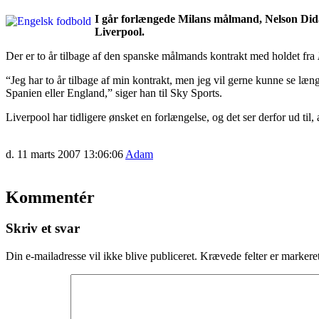
I går forlængede Milans målmand, Nelson Dida,
Liverpool.
Der er to år tilbage af den spanske målmands kontrakt med holdet fra
“Jeg har to år tilbage af min kontrakt, men jeg vil gerne kunne se læn
Spanien eller England,” siger han til Sky Sports.
Liverpool har tidligere ønsket en forlængelse, og det ser derfor ud til,
d. 11 marts 2007 13:06:06
Adam
Kommentér
Skriv et svar
Din e-mailadresse vil ikke blive publiceret.
Krævede felter er marker