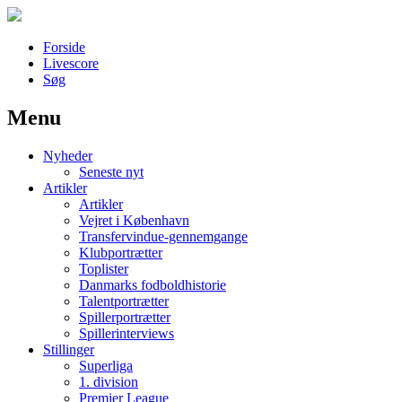
Forside
Livescore
Søg
Menu
Наши партнеры
Nyheder
лучшие займы
Seneste nyt
Artikler
Artikler
Vejret i København
Transfervindue-gennemgange
Klubportrætter
Toplister
Danmarks fodboldhistorie
Talentportrætter
Spillerportrætter
Spillerinterviews
Stillinger
Superliga
1. division
Premier League