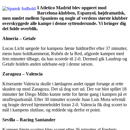
I Atletico Madrid blev opgøret mod
Barcelona-klubben, Espanyol, højdramatisk,
men mødet mellem Spaniens og nogle af verdens største klubber
overskyggede alle kampe i denne syttenderunde. Vi bringer dig
det fulde overblik.
Almeria – Getafe
Lucas Licht sørgede for kampens første fuldtræffer efter 37 minutter,
mens hans holdkammerat, Rubén de la Red, afgjorde kampen med
fem minutter tilbage, da han scorede til 2-0. Dermed gik Laudrup og
Getafe holdets anden udebane-sejr i denne sæson.
Zaragoza – Valencia
Kriseramte Valencia skulle i lørdagens andet opgør forsøge at rette
skuden op mod Zaragoza. Det så dog sort ud. Der var blot spillet 18
minutter før Diego Milito kunne nette for første gang i kampen på et
straffesparksmål. Efter 30 minutter scorede Juan Luis Mora selvmål
og bragte derved hjemmeholdet foran 2-0. Valencia fik dog scoret to
mål i kampens slutfase, og reddede sig derfor et point.
Sevilla – Racing Santander
Kampen første scoring blev scoret efter 26 minutter af Frederic