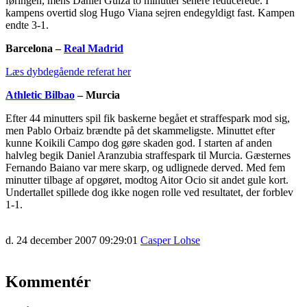
føringen, mens Daniel Guiza to minutter senere reducerede. I
kampens overtid slog Hugo Viana sejren endegyldigt fast. Kampen
endte 3-1.
Barcelona –
Real Madrid
Læs dybdegående referat her
Athletic Bilbao
– Murcia
Efter 44 minutters spil fik baskerne begået et straffespark mod sig,
men Pablo Orbaiz brændte på det skammeligste. Minuttet efter
kunne Koikili Campo dog gøre skaden god. I starten af anden
halvleg begik Daniel Aranzubia straffespark til Murcia. Gæsternes
Fernando Baiano var mere skarp, og udlignede derved. Med fem
minutter tilbage af opgøret, modtog Aitor Ocio sit andet gule kort.
Undertallet spillede dog ikke nogen rolle ved resultatet, der forblev
1-1.
d. 24 december 2007 09:29:01
Casper Lohse
Kommentér