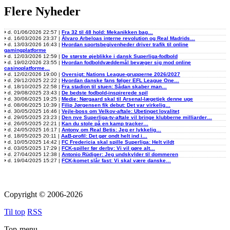
Flere Nyheder
d. 01/06/2026 22:57 |
Fra 32 til 48 hold: Mekanikken bag…
d. 16/03/2026 23:37 |
Álvaro Arbeloas interne revolution og Real Madrids…
d. 13/03/2026 16:43 |
Hvordan sportsbegivenheder driver trafik til online
gamingplatforme
d. 12/03/2026 12:59 |
De største øjeblikke i dansk Superliga-fodbold
d. 19/02/2026 23:55 |
Hvordan fodboldvæddemål bevæger sig mod online
casinoplatforme…
d. 12/02/2026 19:00 |
Oversigt: Nations League-grupperne 2026/2027
d. 29/12/2025 22:22 |
Hvordan danske fans følger EFL League One…
d. 18/10/2025 22:58 |
Fra stadion til stuen: Sådan skaber man…
d. 29/08/2025 23:43 |
De bedste fodbold-inspirerede spil
d. 30/06/2025 19:25 |
Medie: Nørgaard skal til Arsenal-lægetjek denne uge
d. 08/06/2025 10:39 |
Filip Jørgensen fik debut: Det var virkelig…
d. 30/05/2025 16:46 |
Vejle-boss om Velkov-aftale: Ubetinget loyalitet
d. 29/05/2025 23:23 |
Den nye Superliga-tv-aftale vil bringe klubberne milliarder…
d. 26/05/2025 22:21 |
Kan du stole på en kamp tracker…
d. 24/05/2025 16:17 |
Antony om Real Betis: Jeg er lykkelig…
d. 18/05/2025 20:11 |
AaB-profil: Det gør ondt helt ind i…
d. 10/05/2025 14:42 |
FC Fredericia skal spille Superliga: Helt vildt
d. 03/05/2025 17:29 |
FCK-spiller før derby: Vi vil gøre alt…
d. 27/04/2025 12:38 |
Antonio Rüdiger: Jeg undskylder til dommeren
d. 19/04/2025 15:27 |
FCK-komet slår fast: Vi skal være danske…
Copyright © 2006-2026
Til top
RSS
Top-menu