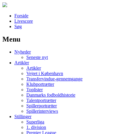
Forside
Livescore
Søg
Menu
Наши партнеры
Nyheder
лучшие займы
Seneste nyt
Artikler
Artikler
Vejret i København
Transfervindue-gennemgange
Klubportrætter
Toplister
Danmarks fodboldhistorie
Talentportrætter
Spillerportrætter
Spillerinterviews
Stillinger
Superliga
1. division
Premier League