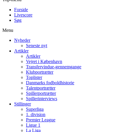
Forside
Livescore
Søg
Menu
Nyheder
Seneste nyt
Artikler
Artikler
Vejret i København
Transfervindue-gennemgange
Klubportrætter
Toplister
Danmarks fodboldhistorie
Talentportrætter
Spillerportrætter
Spillerinterviews
Stillinger
Superliga
1. division
Premier League
Ligue 1
La Liga