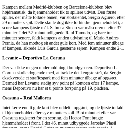
Kampen mellem Madrid-klubben og Barcelona-klubben blev
højdramatisk, da hjemmeholdet fik to spillere udvist. Den første
spiller, der måtte forlade banen, var stortalentet, Sergio Agüero, efter
29 minutters spil. Dette skulle dog ikke forhindre hjemmeholdet i, at
score kampens første mål. Sabrosa Simao var målscoreren efter 37
minutter. I det 52. minut udlignede Raul Tamudo, og bare tre
minutter senere, faldt kampens anden udvisning til Mario Andres
Pernia, da han modtog sit andet gule kort. Med fem minutter tilbage
af kampen, sikrede Luis Garcia gæsterne sejren. Kampen endte 2-1.
Levante – Deportivo La Coruna
Der var ikke megen underholdning i bundgyseren. Deportivo La
Coruna skulle dog ende med, at trække det længste strå, da Sergio
eksekverede et straffespark med fem minutter tilbage af opgøret.
Dermed har Levante stadig syv point på kontoen efter 17 kampe,
mens Deportivo nu har et ti points forspring på 19. pladsen.
Osasuna – Real Mallorca
Intet færre end ti gule kort blev uddelt i opgøret, og de første to faldt
til hjemmeholdet efter syv minutters spil. Blot minuttet efter var
Osasuna registeret for en scoring, da Hector Font bragte
hjemmeholdet i front. I det 46. minut udbyggede Jaroslav Plasil