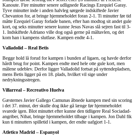
Kanoute. Fire minutter senere udlignede Racings Ezequiel Garay.
Tyve minutter inde i anden halvleg sørgede indskiftede Javier
Chevanton for, at bringe hjemmeholdet foran 2-1. Ti minutter før tid
måtte Ezequiel Garay forlade banen, efter han modtog sit andet gule
kort, og seks minutter senere kunne Jesus Navas slå sejren fast til 3-
1. Indskiftede Adriano ville dog også gerne på måltavlen, og det
kom han i kampens slutfase. Kampen endte 4-1.
Valladolid – Real Betis
Begge hold lå forud for kampen i bunden af ligaen, og havde derfor
hårdt brug for point. Kampen endte med hele otte gule kort, men
målene udeblev. Derfor ligger Valladolid fortsat på syttendepladsen,
mens Betis ligger på en 18. plads, hvilket vil sige under
nedrykningsstregen.
Villarreal – Recreativo Huelva
Gæsternes Javier Gallego Camunas åbnede kampen med sin scoring
i det 37. minut, der skulle dog ikke gå længe før hjemmeholdet
svarede igen. Blot minuttet efter kunne den tidligere Real Sociadad-
angriber, Nihat, bringe hjemmeholdet tilbage i kampen. Jon Dahl fik
kun ti minutters spilletid i kampen, der endte uafgjort 1-1.
Atletico Madrid – Espanyol