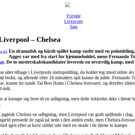
Forside
Livescore
Søg
Liverpool – Chelsea
En dramatisk og hårdt spillet kamp endte med en pointdeling
Agger var med fra start for hjemmeholdet, mens Fernando Tor
ue
. De to mesterskabskandidater leverede en seværdig kamp, med
r atter tilbage i Liverpools startopstilling, da holdet tog imod sidste
fløjt bedst, og allerede efter 16 minutters spil kunne de juble. Fernando
e, kunne let runde Tal Ben Haim i Chelsea-forsvaret, og derefter sikke
l-mål.
e at kæmpe sig frem til en udligning, men dette lykkedes ikke i første 
.
 jagtede Chelsea en udligning, men Liverpool var godt spillende i dag, 
ngæld pressede de også på nede i den anden ende, men Chelsea-forsvaret
 med igen efter at have siddet ude med en skade i de første to kampe.