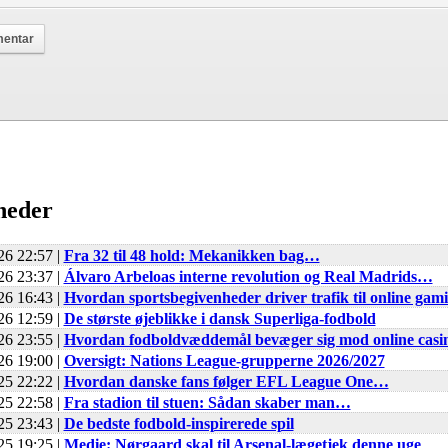
heder
26 22:57 |
Fra 32 til 48 hold: Mekanikken bag…
26 23:37 |
Álvaro Arbeloas interne revolution og Real Madrids…
26 16:43 |
Hvordan sportsbegivenheder driver trafik til online gam
26 12:59 |
De største øjeblikke i dansk Superliga-fodbold
26 23:55 |
Hvordan fodboldvæddemål bevæger sig mod online cas
26 19:00 |
Oversigt: Nations League-grupperne 2026/2027
25 22:22 |
Hvordan danske fans følger EFL League One…
25 22:58 |
Fra stadion til stuen: Sådan skaber man…
25 23:43 |
De bedste fodbold-inspirerede spil
25 19:25 |
Medie: Nørgaard skal til Arsenal-lægetjek denne uge