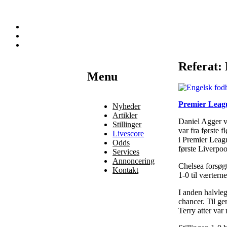
Referat: 
Наши партнеры
Menu
лучшие займы
Premier Leag
Nyheder
Artikler
Daniel Agger va
Stillinger
var fra første 
Livescore
i Premier Leagu
Odds
første Liverpoo
Services
Annoncering
Chelsea forsøgt
Kontakt
1-0 til værterne
I anden halvleg
chancer. Til ge
Terry atter var