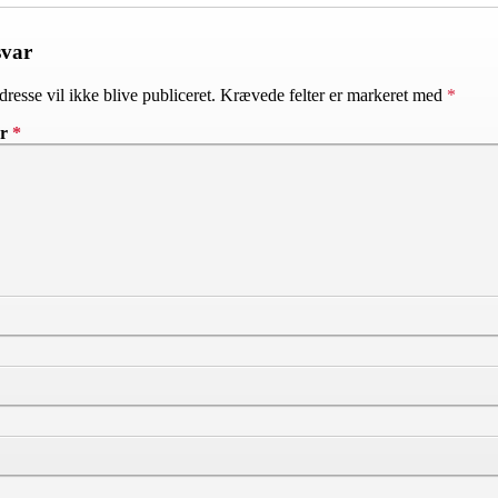
svar
resse vil ikke blive publiceret.
Krævede felter er markeret med
*
ar
*