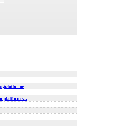
ingplatforme
inoplatforme…