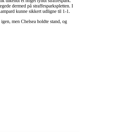
k tilkendt et noget tyndt straffespark.
gede dermed på straffesparkspletten. I
Lampard kunne sikkert udligne til 1-1.
igen, men Chelsea holdte stand, og