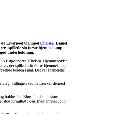
, da Liverpool tog imod
Chelsea
. Daniel
res spillede sin første hjemmekamp i
 god underholdning.
 års FA Cup-vindere, Chelsea. Hjemmeholdet
 Torres, der spillede sin første hjemmekamp
rt sende bolden i mål. Det var spanierens
halvleg. Stillingen ved pausen var dermed
og holdte The Blues fra de helt store
 stod fornuftigt i dag, hvor anfører John