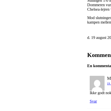
Stillingen 1-0 
Dommeren vurde
Chelsea-lejren 
Mod slutningen
kampen mellem t
d. 19 august 2
Kommen
En kommentar 
Mi
19.
Ikke godt nok
Svar