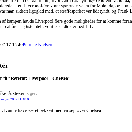
holdte frem til det 62. minut, hvor Chelseas nyindkøb Florent Malouda, fi
rede at en Liverpool-forsvarer spærrede vejen for Malouda, og han pe
var man sikkert ligeglad med, at straffesparket var lidt tyndt, og Frank 
 af kampen havde Liverpool flere gode muligheder for at komme foran 
o af årets største titelfavoritter endte dermed 1-1.
007 17:15:40
Pernille Nielsen
tér
til “
Referat: Liverpool – Chelsea
”
ke Justesen
siger:
 august 2007 kl. 18:08
.. Kunne have været lækkert med en sejr over Chelsea