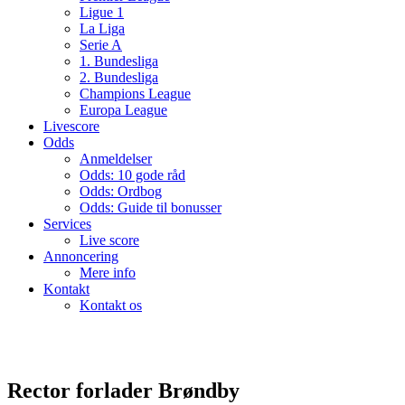
Ligue 1
La Liga
Serie A
1. Bundesliga
2. Bundesliga
Champions League
Europa League
Livescore
Odds
Anmeldelser
Odds: 10 gode råd
Odds: Ordbog
Odds: Guide til bonusser
Services
Live score
Annoncering
Mere info
Kontakt
Kontakt os
Rector forlader Brøndby