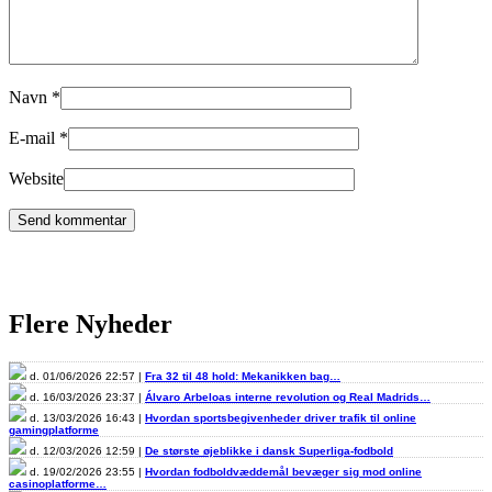
Navn
*
E-mail
*
Website
Flere Nyheder
d. 01/06/2026 22:57 |
Fra 32 til 48 hold: Mekanikken bag…
d. 16/03/2026 23:37 |
Álvaro Arbeloas interne revolution og Real Madrids…
d. 13/03/2026 16:43 |
Hvordan sportsbegivenheder driver trafik til online
gamingplatforme
d. 12/03/2026 12:59 |
De største øjeblikke i dansk Superliga-fodbold
d. 19/02/2026 23:55 |
Hvordan fodboldvæddemål bevæger sig mod online
casinoplatforme…