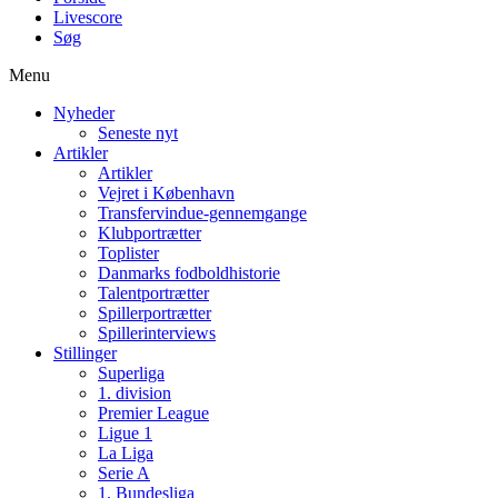
Livescore
Søg
Menu
Nyheder
Seneste nyt
Artikler
Artikler
Vejret i København
Transfervindue-gennemgange
Klubportrætter
Toplister
Danmarks fodboldhistorie
Talentportrætter
Spillerportrætter
Spillerinterviews
Stillinger
Superliga
1. division
Premier League
Ligue 1
La Liga
Serie A
1. Bundesliga