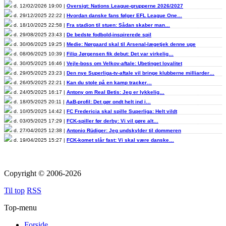
d. 12/02/2026 19:00 |
Oversigt: Nations League-grupperne 2026/2027
d. 29/12/2025 22:22 |
Hvordan danske fans følger EFL League One…
d. 18/10/2025 22:58 |
Fra stadion til stuen: Sådan skaber man…
d. 29/08/2025 23:43 |
De bedste fodbold-inspirerede spil
d. 30/06/2025 19:25 |
Medie: Nørgaard skal til Arsenal-lægetjek denne uge
d. 08/06/2025 10:39 |
Filip Jørgensen fik debut: Det var virkelig…
d. 30/05/2025 16:46 |
Vejle-boss om Velkov-aftale: Ubetinget loyalitet
d. 29/05/2025 23:23 |
Den nye Superliga-tv-aftale vil bringe klubberne milliarder…
d. 26/05/2025 22:21 |
Kan du stole på en kamp tracker…
d. 24/05/2025 16:17 |
Antony om Real Betis: Jeg er lykkelig…
d. 18/05/2025 20:11 |
AaB-profil: Det gør ondt helt ind i…
d. 10/05/2025 14:42 |
FC Fredericia skal spille Superliga: Helt vildt
d. 03/05/2025 17:29 |
FCK-spiller før derby: Vi vil gøre alt…
d. 27/04/2025 12:38 |
Antonio Rüdiger: Jeg undskylder til dommeren
d. 19/04/2025 15:27 |
FCK-komet slår fast: Vi skal være danske…
Copyright © 2006-2026
Til top
RSS
Top-menu
Forside