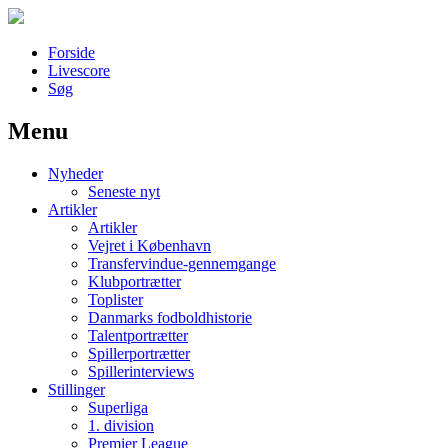
Forside
Livescore
Søg
Menu
Наши партнеры
Nyheder
лучшие займы
Seneste nyt
Artikler
Artikler
Vejret i København
Transfervindue-gennemgange
Klubportrætter
Toplister
Danmarks fodboldhistorie
Talentportrætter
Spillerportrætter
Spillerinterviews
Stillinger
Superliga
1. division
Premier League