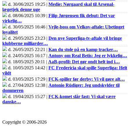
d. 30/06/2025 19:25 |
Medie: Nørgaard skal til Arsenal-
lægetjek denne uge
d. 08/06/2025 10:39 |
Filip Jørgensen fik debut: Det var
virkelig…
d. 30/05/2025 16:46 |
Vejle-boss om Velkov-aftale: Ubetinget
loyalitet
d. 29/05/2025 23:23 |
Den nye Superliga-tv-aftale vil bringe
klubberne milliarder…
d. 26/05/2025 22:21 |
Kan du stole på en kamp tracker…
d. 24/05/2025 16:17 |
Antony om Real Betis: Jeg er lykkelig…
d. 18/05/2025 20:11 |
AaB-profil: Det gør ondt helt ind i…
d. 10/05/2025 14:42 |
FC Fredericia skal spille Superliga: Helt
vildt
d. 03/05/2025 17:29 |
FCK-spiller før derby: Vi vil gøre alt…
d. 27/04/2025 12:38 |
Antonio Rüdiger: Jeg undskylder til
dommeren
d. 19/04/2025 15:27 |
FCK-komet slår fast: Vi skal være
danske…
Copyright © 2006-2026