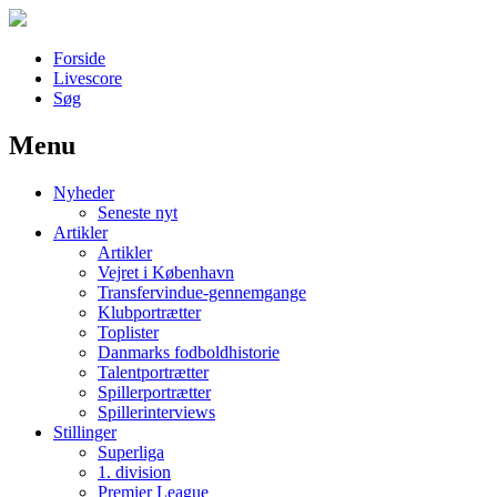
Forside
Livescore
Søg
Menu
Наши партнеры
Nyheder
лучшие займы
Seneste nyt
Artikler
Artikler
Vejret i København
Transfervindue-gennemgange
Klubportrætter
Toplister
Danmarks fodboldhistorie
Talentportrætter
Spillerportrætter
Spillerinterviews
Stillinger
Superliga
1. division
Premier League