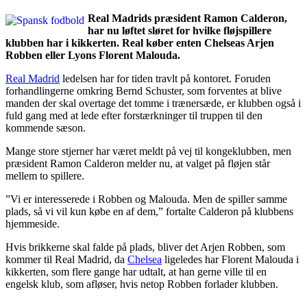
Real Madrids præsident Ramon Calderon,
har nu løftet sløret for hvilke fløjspillere
klubben har i kikkerten. Real køber enten Chelseas Arjen
Robben eller Lyons Florent Malouda.
Real Madrid
ledelsen har for tiden travlt på kontoret. Foruden
forhandlingerne omkring Bernd Schuster, som forventes at blive
manden der skal overtage det tomme i trænersæde, er klubben også i
fuld gang med at lede efter forstærkninger til truppen til den
kommende sæson.
Mange store stjerner har været meldt på vej til kongeklubben, men
præsident Ramon Calderon melder nu, at valget på fløjen står
mellem to spillere.
”Vi er interesserede i Robben og Malouda. Men de spiller samme
plads, så vi vil kun købe en af dem,” fortalte Calderon på klubbens
hjemmeside.
Hvis brikkerne skal falde på plads, bliver det Arjen Robben, som
kommer til Real Madrid, da
Chelsea
ligeledes har Florent Malouda i
kikkerten, som flere gange har udtalt, at han gerne ville til en
engelsk klub, som afløser, hvis netop Robben forlader klubben.