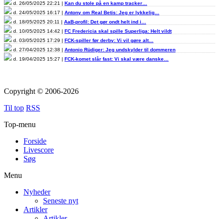
d. 26/05/2025 22:21 |
Kan du stole på en kamp tracker…
d. 24/05/2025 16:17 |
Antony om Real Betis: Jeg er lykkelig…
d. 18/05/2025 20:11 |
AaB-profil: Det gør ondt helt ind i…
d. 10/05/2025 14:42 |
FC Fredericia skal spille Superliga: Helt vildt
d. 03/05/2025 17:29 |
FCK-spiller før derby: Vi vil gøre alt…
d. 27/04/2025 12:38 |
Antonio Rüdiger: Jeg undskylder til dommeren
d. 19/04/2025 15:27 |
FCK-komet slår fast: Vi skal være danske…
Copyright © 2006-2026
Til top
RSS
Top-menu
Forside
Livescore
Søg
Menu
Nyheder
Seneste nyt
Artikler
Artikler