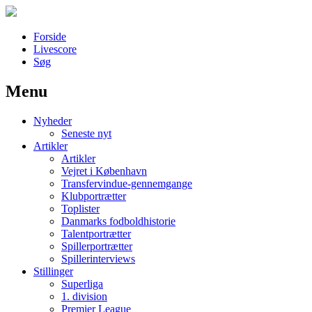
Forside
Livescore
Søg
Menu
Наши партнеры
Nyheder
лучшие займы
Seneste nyt
Artikler
Artikler
Vejret i København
Transfervindue-gennemgange
Klubportrætter
Toplister
Danmarks fodboldhistorie
Talentportrætter
Spillerportrætter
Spillerinterviews
Stillinger
Superliga
1. division
Premier League