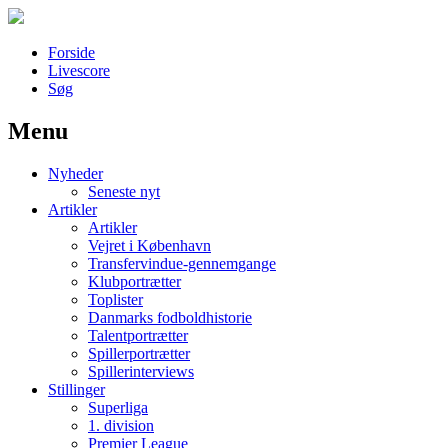
Forside
Livescore
Søg
Menu
Наши партнеры
Nyheder
лучшие займы
Seneste nyt
Artikler
Artikler
Vejret i København
Transfervindue-gennemgange
Klubportrætter
Toplister
Danmarks fodboldhistorie
Talentportrætter
Spillerportrætter
Spillerinterviews
Stillinger
Superliga
1. division
Premier League