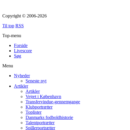
Copyright © 2006-2026
Til top
RSS
Top-menu
Forside
Livescore
Søg
Menu
Nyheder
Seneste nyt
Artikler
Artikler
Vejret i København
Transfervindue-gennemgange
Klubportrætter
Toplister
Danmarks fodboldhistorie
Talentportrætter
Spillerportrætter