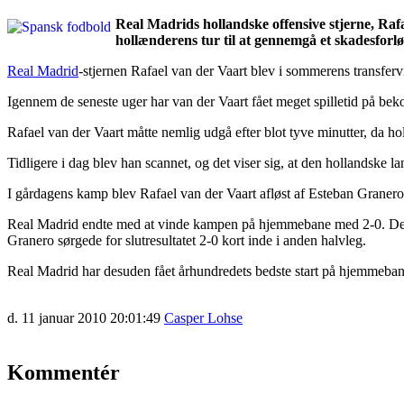
Real Madrids hollandske offensive stjerne, Rafae
hollænderens tur til at gennemgå et skadesforl
Real Madrid
-stjernen Rafael van der Vaart blev i sommerens transfe
Igennem de seneste uger har van der Vaart fået meget spilletid på bekos
Rafael van der Vaart måtte nemlig udgå efter blot tyve minutter, da h
Tidligere i dag blev han scannet, og det viser sig, at den hollandske l
I gårdagens kamp blev Rafael van der Vaart afløst af Esteban Granero,
Real Madrid endte med at vinde kampen på hjemmebane med 2-0. Det fø
Granero sørgede for slutresultatet 2-0 kort inde i anden halvleg.
Real Madrid har desuden fået århundredets bedste start på hjemmeban
d. 11 januar 2010 20:01:49
Casper Lohse
Kommentér