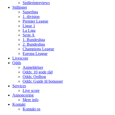
Spillerinterviews
Stillinger
Superliga
1. division
Premier League
Ligue 1
La Liga
Serie A
1. Bundesliga
2. Bundesliga
Champions League
Europa League
Livescore
Odds
Anmeldelser
Odds: 10 gode råd
Odds: Ordbog
Odds: Guide til bonusser
Services
Live score
Annoncering
Mere info
Kontakt
Kontakt os