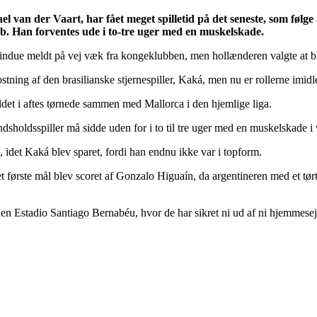
l van der Vaart, har fået meget spilletid på det seneste, som følge
øb. Han forventes ude i to-tre uger med en muskelskade.
rvindue meldt på vej væk fra kongeklubben, men hollænderen valgte at b
tning af den brasilianske stjernespiller, Kaká, men nu er rollerne imidle
oldet i aftes tørnede sammen med Mallorca i den hjemlige liga.
andsholdsspiller må sidde uden for i to til tre uger med en muskelskade i
 idet Kaká blev sparet, fordi han endnu ikke var i topform.
rste mål blev scoret af Gonzalo Higuaín, da argentineren med et tørt
en Estadio Santiago Bernabéu, hvor de har sikret ni ud af ni hjemmesej