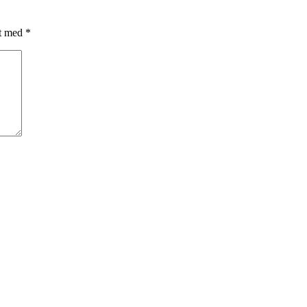
et med
*