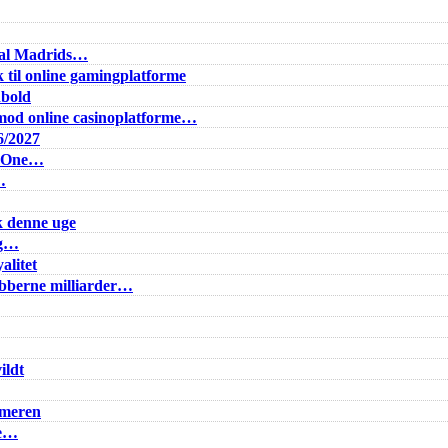
Real Madrids…
 til online gamingplatforme
dbold
od online casinoplatforme…
6/2027
e One…
…
k denne uge
ig…
alitet
lubberne milliarder…
ildt
mmeren
ke…