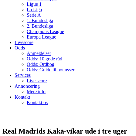
Ligue 1
La Liga
Serie A
1. Bundesliga
2. Bundesliga
Champions League
Europa League
Livescore
Odds
Anmeldelser
Odds: 10 gode råd
Odds: Ordbog
Odds: Guide til bonusser
Services
Live score
Annoncering
Mere info
Kontakt
Kontakt os
Real Madrids Kaká-vikar ude i tre uger