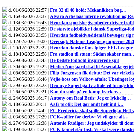
d. 01/06/2026 22:57 |
Fra 32 til 48 hold: Mekanikken bag…
d. 16/03/2026 23:37 |
Álvaro Arbeloas interne revolution og 
d. 13/03/2026 16:43 |
Hvordan sportsbegivenheder driver trafik
d. 12/03/2026 12:59 |
De største øjeblikke i dansk Superliga-fo
d. 19/02/2026 23:55 |
Hvordan fodboldvæddemål bevæger sig m
d. 12/02/2026 19:00 |
Oversigt: Nations League-grupperne 202
d. 29/12/2025 22:22 |
Hvordan danske fans følger EFL Leagu
d. 18/10/2025 22:58 |
Fra stadion til stuen: Sådan skaber man
d. 29/08/2025 23:43 |
De bedste fodbold-inspirerede spil
d. 30/06/2025 19:25 |
Medie: Nørgaard skal til Arsenal-lægetje
d. 08/06/2025 10:39 |
Filip Jørgensen fik debut: Det var virkel
d. 30/05/2025 16:46 |
Vejle-boss om Velkov-aftale: Ubetinget loy
d. 29/05/2025 23:23 |
Den nye Superliga-tv-aftale vil bringe k
d. 26/05/2025 22:21 |
Kan du stole på en kamp tracker…
d. 24/05/2025 16:17 |
Antony om Real Betis: Jeg er lykkelig…
d. 18/05/2025 20:11 |
AaB-profil: Det gør ondt helt ind i…
d. 10/05/2025 14:42 |
FC Fredericia skal spille Superliga: Helt v
d. 03/05/2025 17:29 |
FCK-spiller før derby: Vi vil gøre alt…
d. 27/04/2025 12:38 |
Antonio Rüdiger: Jeg undskylder til do
d. 19/04/2025 15:27 |
FCK-komet slår fast: Vi skal være dans