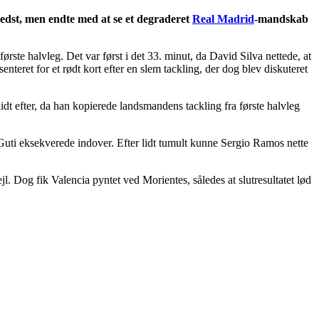
bedst, men endte med at se et degraderet
Real Madrid
-mandskab
ste halvleg. Det var først i det 33. minut, da David Silva nettede, at
teret for et rødt kort efter en slem tackling, der dog blev diskuteret
idt efter, da han kopierede landsmandens tackling fra første halvleg
Guti eksekverede indover. Efter lidt tumult kunne Sergio Ramos nette
. Dog fik Valencia pyntet ved Morientes, således at slutresultatet lød