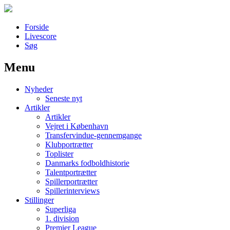
Forside
Livescore
Søg
Menu
Наши партнеры
Nyheder
лучшие займы
Seneste nyt
Artikler
Artikler
Vejret i København
Transfervindue-gennemgange
Klubportrætter
Toplister
Danmarks fodboldhistorie
Talentportrætter
Spillerportrætter
Spillerinterviews
Stillinger
Superliga
1. division
Premier League