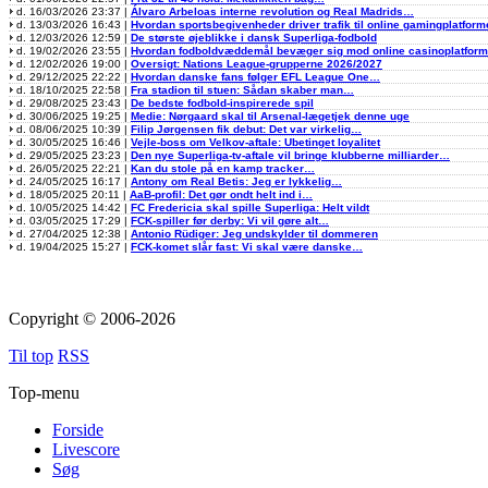
d. 16/03/2026 23:37 |
Álvaro Arbeloas interne revolution og Real Madrids…
d. 13/03/2026 16:43 |
Hvordan sportsbegivenheder driver trafik til online gamingplatform
d. 12/03/2026 12:59 |
De største øjeblikke i dansk Superliga-fodbold
d. 19/02/2026 23:55 |
Hvordan fodboldvæddemål bevæger sig mod online casinoplatfor
d. 12/02/2026 19:00 |
Oversigt: Nations League-grupperne 2026/2027
d. 29/12/2025 22:22 |
Hvordan danske fans følger EFL League One…
d. 18/10/2025 22:58 |
Fra stadion til stuen: Sådan skaber man…
d. 29/08/2025 23:43 |
De bedste fodbold-inspirerede spil
d. 30/06/2025 19:25 |
Medie: Nørgaard skal til Arsenal-lægetjek denne uge
d. 08/06/2025 10:39 |
Filip Jørgensen fik debut: Det var virkelig…
d. 30/05/2025 16:46 |
Vejle-boss om Velkov-aftale: Ubetinget loyalitet
d. 29/05/2025 23:23 |
Den nye Superliga-tv-aftale vil bringe klubberne milliarder…
d. 26/05/2025 22:21 |
Kan du stole på en kamp tracker…
d. 24/05/2025 16:17 |
Antony om Real Betis: Jeg er lykkelig…
d. 18/05/2025 20:11 |
AaB-profil: Det gør ondt helt ind i…
d. 10/05/2025 14:42 |
FC Fredericia skal spille Superliga: Helt vildt
d. 03/05/2025 17:29 |
FCK-spiller før derby: Vi vil gøre alt…
d. 27/04/2025 12:38 |
Antonio Rüdiger: Jeg undskylder til dommeren
d. 19/04/2025 15:27 |
FCK-komet slår fast: Vi skal være danske…
Copyright © 2006-2026
Til top
RSS
Top-menu
Forside
Livescore
Søg