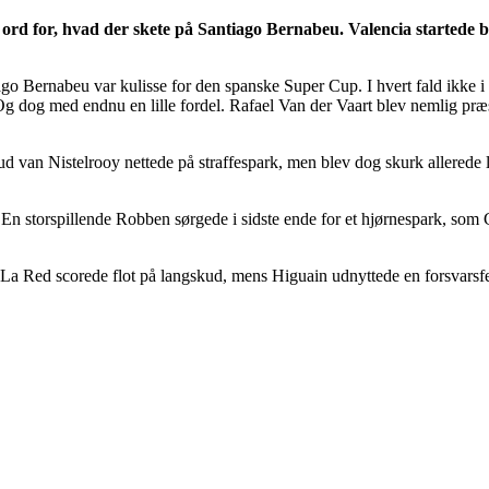
 ord for, hvad der skete på Santiago Bernabeu. Valencia startede 
Bernabeu var kulisse for den spanske Super Cup. I hvert fald ikke i før
g dog med endnu en lille fordel. Rafael Van der Vaart blev nemlig præsen
d van Nistelrooy nettede på straffespark, men blev dog skurk allerede l
n storspillende Robben sørgede i sidste ende for et hjørnespark, som 
La Red scorede flot på langskud, mens Higuain udnyttede en forsvarsfejl