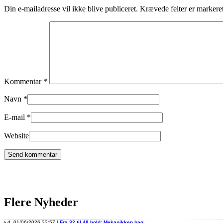
Din e-mailadresse vil ikke blive publiceret.
Krævede felter er marker
Kommentar
*
Navn
*
E-mail
*
Website
Flere Nyheder
d. 01/06/2026 22:57 |
Fra 32 til 48 hold: Mekanikken bag…