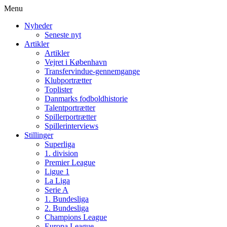
Menu
Nyheder
Seneste nyt
Artikler
Artikler
Vejret i København
Transfervindue-gennemgange
Klubportrætter
Toplister
Danmarks fodboldhistorie
Talentportrætter
Spillerportrætter
Spillerinterviews
Stillinger
Superliga
1. division
Premier League
Ligue 1
La Liga
Serie A
1. Bundesliga
2. Bundesliga
Champions League
Europa League