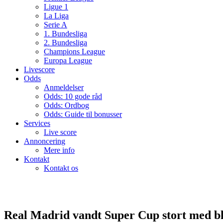
Ligue 1
La Liga
Serie A
1. Bundesliga
2. Bundesliga
Champions League
Europa League
Livescore
Odds
Anmeldelser
Odds: 10 gode råd
Odds: Ordbog
Odds: Guide til bonusser
Services
Live score
Annoncering
Mere info
Kontakt
Kontakt os
Real Madrid vandt Super Cup stort med b