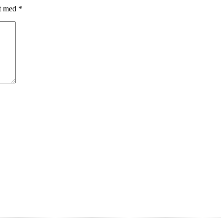
et med
*