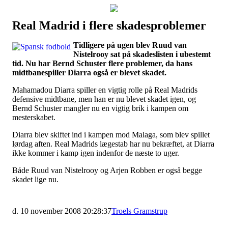
Real Madrid i flere skadesproblemer
Наши партнеры
Tidligere på ugen blev Ruud van
лучшие займы
Nistelrooy sat på skadeslisten i ubestemt
tid. Nu har Bernd Schuster flere problemer, da hans
midtbanespiller Diarra også er blevet skadet.
Mahamadou Diarra spiller en vigtig rolle på Real Madrids
defensive midtbane, men han er nu blevet skadet igen, og
Bernd Schuster mangler nu en vigtig brik i kampen om
mesterskabet.
Diarra blev skiftet ind i kampen mod Malaga, som blev spillet
lørdag aften. Real Madrids lægestab har nu bekræftet, at Diarra
ikke kommer i kamp igen indenfor de næste to uger.
Både Ruud van Nistelrooy og Arjen Robben er også begge
skadet lige nu.
d. 10 november 2008 20:28:37
Troels Gramstrup