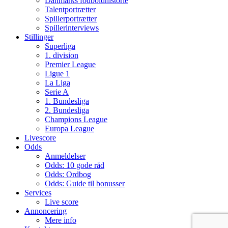
Danmarks fodboldhistorie
Talentportrætter
Spillerportrætter
Spillerinterviews
Stillinger
Superliga
1. division
Premier League
Ligue 1
La Liga
Serie A
1. Bundesliga
2. Bundesliga
Champions League
Europa League
Livescore
Odds
Anmeldelser
Odds: 10 gode råd
Odds: Ordbog
Odds: Guide til bonusser
Services
Live score
Annoncering
Mere info