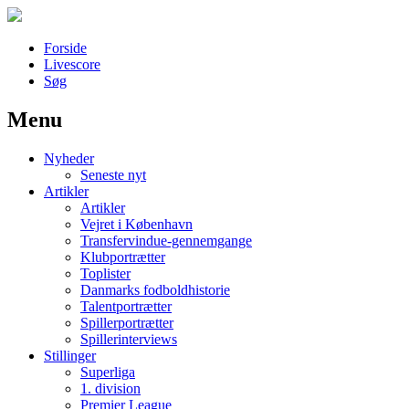
Forside
Livescore
Søg
Menu
Наши партнеры
Nyheder
лучшие займы
Seneste nyt
Artikler
Artikler
Vejret i København
Transfervindue-gennemgange
Klubportrætter
Toplister
Danmarks fodboldhistorie
Talentportrætter
Spillerportrætter
Spillerinterviews
Stillinger
Superliga
1. division
Premier League