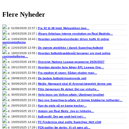
Flere Nyheder
d. 01/06/2026 22:57 |
Fra 32 til 48 hold: Mekanikken bag…
d. 16/03/2026 23:37 |
Álvaro Arbeloas interne revolution og Real Madrids…
d. 13/03/2026 16:43 |
Hvordan sportsbegivenheder driver trafik til online
gamingplatforme
d. 12/03/2026 12:59 |
De største øjeblikke i dansk Superliga-fodbold
d. 19/02/2026 23:55 |
Hvordan fodboldvæddemål bevæger sig mod online
casinoplatforme…
d. 12/02/2026 19:00 |
Oversigt: Nations League-grupperne 2026/2027
d. 29/12/2025 22:22 |
Hvordan danske fans følger EFL League One…
d. 18/10/2025 22:58 |
Fra stadion til stuen: Sådan skaber man…
d. 29/08/2025 23:43 |
De bedste fodbold-inspirerede spil
d. 30/06/2025 19:25 |
Medie: Nørgaard skal til Arsenal-lægetjek denne uge
d. 08/06/2025 10:39 |
Filip Jørgensen fik debut: Det var virkelig…
d. 30/05/2025 16:46 |
Vejle-boss om Velkov-aftale: Ubetinget loyalitet
d. 29/05/2025 23:23 |
Den nye Superliga-tv-aftale vil bringe klubberne milliarder…
d. 26/05/2025 22:21 |
Kan du stole på en kamp tracker…
d. 24/05/2025 16:17 |
Antony om Real Betis: Jeg er lykkelig…
d. 18/05/2025 20:11 |
AaB-profil: Det gør ondt helt ind i…
d. 10/05/2025 14:42 |
FC Fredericia skal spille Superliga: Helt vildt
d. 03/05/2025 17:29 |
FCK-spiller før derby: Vi vil gøre alt…