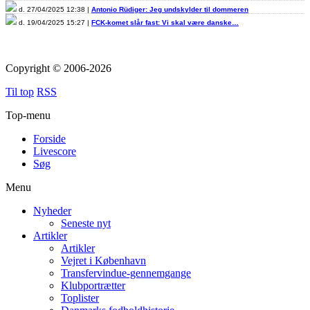
d. 27/04/2025 12:38 |
Antonio Rüdiger: Jeg undskylder til dommeren
d. 19/04/2025 15:27 |
FCK-komet slår fast: Vi skal være danske…
Copyright © 2006-2026
Til top
RSS
Top-menu
Forside
Livescore
Søg
Menu
Nyheder
Seneste nyt
Artikler
Artikler
Vejret i København
Transfervindue-gennemgange
Klubportrætter
Toplister