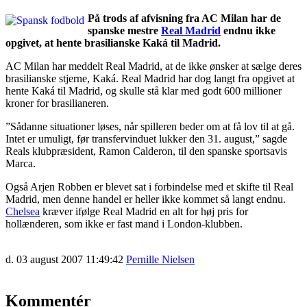
På trods af afvisning fra AC Milan har de
spanske mestre
Real Madrid
endnu ikke
opgivet, at hente brasilianske Kaká til Madrid.
AC Milan har meddelt Real Madrid, at de ikke ønsker at sælge deres
brasilianske stjerne, Kaká. Real Madrid har dog langt fra opgivet at
hente Kaká til Madrid, og skulle stå klar med godt 600 millioner
kroner for brasilianeren.
”Sådanne situationer løses, når spilleren beder om at få lov til at gå.
Intet er umuligt, før transfervinduet lukker den 31. august,” sagde
Reals klubpræsident, Ramon Calderon, til den spanske sportsavis
Marca.
Også Arjen Robben er blevet sat i forbindelse med et skifte til Real
Madrid, men denne handel er heller ikke kommet så langt endnu.
Chelsea
kræver ifølge Real Madrid en alt for høj pris for
hollænderen, som ikke er fast mand i London-klubben.
d. 03 august 2007 11:49:42
Pernille Nielsen
Kommentér