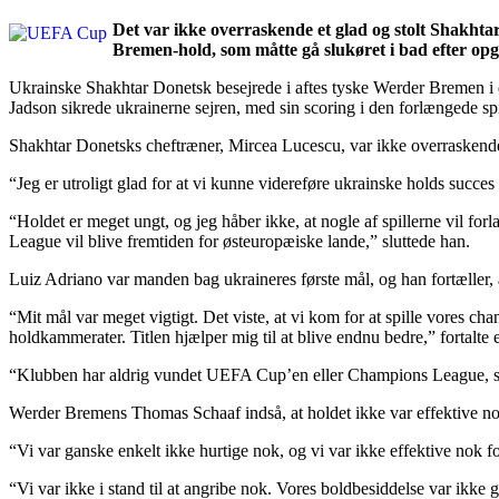
Det var ikke overraskende et glad og stolt Shakht
Bremen-hold, som måtte gå slukøret i bad efter opg
Ukrainske Shakhtar Donetsk besejrede i aftes tyske Werder Bremen i d
Jadson sikrede ukrainerne sejren, med sin scoring i den forlængede spille
Shakhtar Donetsks cheftræner, Mircea Lucescu, var ikke overraskende 
“Jeg er utroligt glad for at vi kunne videreføre ukrainske holds succes
“Holdet er meget ungt, og jeg håber ikke, at nogle af spillerne vil forl
League vil blive fremtiden for østeuropæiske lande,” sluttede han.
Luiz Adriano var manden bag ukraineres første mål, og han fortæller, 
“Mit mål var meget vigtigt. Det viste, at vi kom for at spille vores ch
holdkammerater. Titlen hjælper mig til at blive endnu bedre,” fortalte e
“Klubben har aldrig vundet UEFA Cup’en eller Champions League, så j
Werder Bremens Thomas Schaaf indså, at holdet ikke var effektive nok
“Vi var ganske enkelt ikke hurtige nok, og vi var ikke effektive nok f
“Vi var ikke i stand til at angribe nok. Vores boldbesiddelse var ikke g