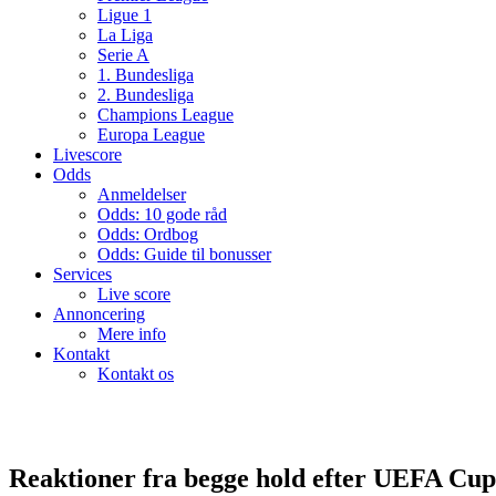
Ligue 1
La Liga
Serie A
1. Bundesliga
2. Bundesliga
Champions League
Europa League
Livescore
Odds
Anmeldelser
Odds: 10 gode råd
Odds: Ordbog
Odds: Guide til bonusser
Services
Live score
Annoncering
Mere info
Kontakt
Kontakt os
Reaktioner fra begge hold efter UEFA Cup