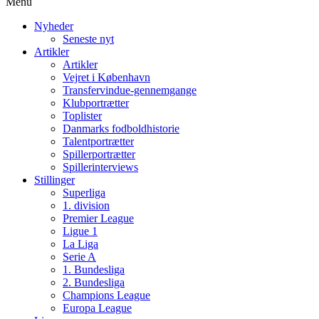
Menu
Nyheder
Seneste nyt
Artikler
Artikler
Vejret i København
Transfervindue-gennemgange
Klubportrætter
Toplister
Danmarks fodboldhistorie
Talentportrætter
Spillerportrætter
Spillerinterviews
Stillinger
Superliga
1. division
Premier League
Ligue 1
La Liga
Serie A
1. Bundesliga
2. Bundesliga
Champions League
Europa League