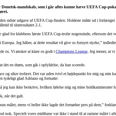
ar Donetsk-mandskab, som i går aftes kunne hæve UEFA Cup-pokalen
øret.
en sidste udgave af UEFA Cup-finalen. Holdene måtte ud i forlænget spi
tid til slutresultatet 2-1.
glad for klubbens første UEFA Cup-trofæ nogensinde, eftersom det vel 
 i Europa. Jeg håber, at dette resultat vil give os fornyet styrke,” indle
ade os. Vi ønsker at klare os godt i
Champions League
. Jeg mener, at vi
at det en drøm, som gik i opfyldelse, da han scorede.
ance og sikre trofæet. Det var uden tvivl et højdepunkt for mig og min ka
n tydeligt glad Adriano og fortsatte:
eg kan ikke beskrive, hvilken følelse mig og mine holdkammerater har
, når det galt.
oran målet, mens vi heller ikke lagde det fornødne pres på dem,” forklar
od nok. Specielt vores midtbane var ikke i stand til at ramme målet i aften