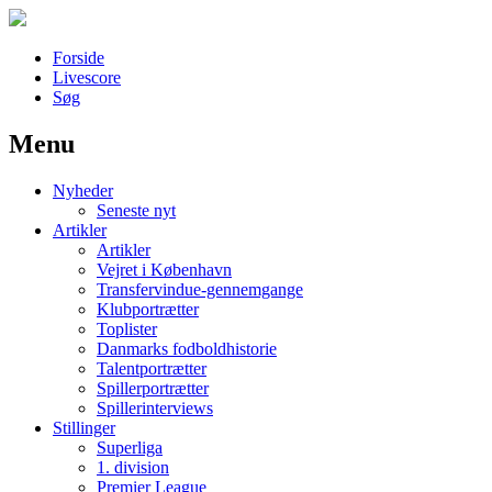
Forside
Livescore
Søg
Menu
Наши партнеры
Nyheder
лучшие займы
Seneste nyt
Artikler
Artikler
Vejret i København
Transfervindue-gennemgange
Klubportrætter
Toplister
Danmarks fodboldhistorie
Talentportrætter
Spillerportrætter
Spillerinterviews
Stillinger
Superliga
1. division
Premier League