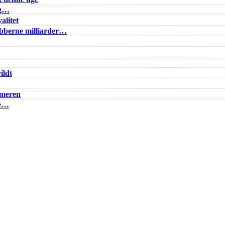
ig…
alitet
lubberne milliarder…
ildt
mmeren
ke…