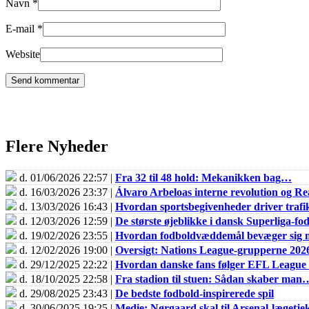
Navn
*
E-mail
*
Website
Flere Nyheder
d. 01/06/2026 22:57 |
Fra 32 til 48 hold: Mekanikken bag…
d. 16/03/2026 23:37 |
Álvaro Arbeloas interne revolution og 
d. 13/03/2026 16:43 |
Hvordan sportsbegivenheder driver trafik
d. 12/03/2026 12:59 |
De største øjeblikke i dansk Superliga-fo
d. 19/02/2026 23:55 |
Hvordan fodboldvæddemål bevæger sig m
d. 12/02/2026 19:00 |
Oversigt: Nations League-grupperne 202
d. 29/12/2025 22:22 |
Hvordan danske fans følger EFL Leagu
d. 18/10/2025 22:58 |
Fra stadion til stuen: Sådan skaber man
d. 29/08/2025 23:43 |
De bedste fodbold-inspirerede spil
d. 30/06/2025 19:25 |
Medie: Nørgaard skal til Arsenal-lægetje