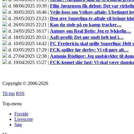
d. 08/06/2025 10:39 |
Filip Jørgensen fik debut: Det var virkel
d. 30/05/2025 16:46 |
Vejle-boss om Velkov-aftale: Ubetinget loy
d. 29/05/2025 23:23 |
Den nye Superliga-tv-aftale vil bringe k
d. 26/05/2025 22:21 |
Kan du stole på en kamp tracker…
d. 24/05/2025 16:17 |
Antony om Real Betis: Jeg er lykkelig…
d. 18/05/2025 20:11 |
AaB-profil: Det gør ondt helt ind i…
d. 10/05/2025 14:42 |
FC Fredericia skal spille Superliga: Helt v
d. 03/05/2025 17:29 |
FCK-spiller før derby: Vi vil gøre alt…
d. 27/04/2025 12:38 |
Antonio Rüdiger: Jeg undskylder til do
d. 19/04/2025 15:27 |
FCK-komet slår fast: Vi skal være dans
Copyright © 2006-2026
Til top
RSS
Top-menu
Forside
Livescore
Søg