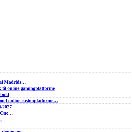
Real Madrids…
 til online gamingplatforme
dbold
od online casinoplatforme…
6/2027
e One…
…
k denne uge