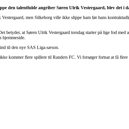
lippe den talentfulde angriber Søren Ulrik Vestergaard, blev det i dag
k Vestergaard, men Silkeborg ville ikke slippe ham før hans kontraktudløb
 Det betyder, at Søren Ulrik Vestergaard torsdag starter på lige fod med 
ens hjemmeside.
e ind til den nye SAS Liga-sæson.
ke kommer flere spillere til Randers FC. Vi forsøger fortsat at få flere 