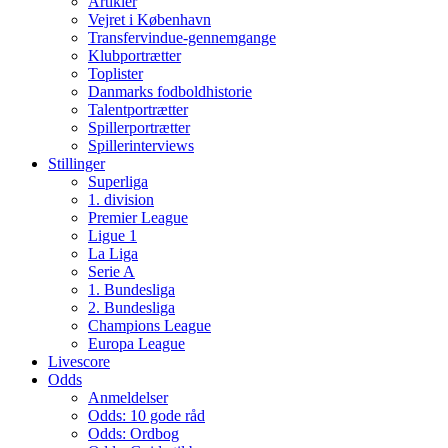
Artikler
Vejret i København
Transfervindue-gennemgange
Klubportrætter
Toplister
Danmarks fodboldhistorie
Talentportrætter
Spillerportrætter
Spillerinterviews
Stillinger
Superliga
1. division
Premier League
Ligue 1
La Liga
Serie A
1. Bundesliga
2. Bundesliga
Champions League
Europa League
Livescore
Odds
Anmeldelser
Odds: 10 gode råd
Odds: Ordbog