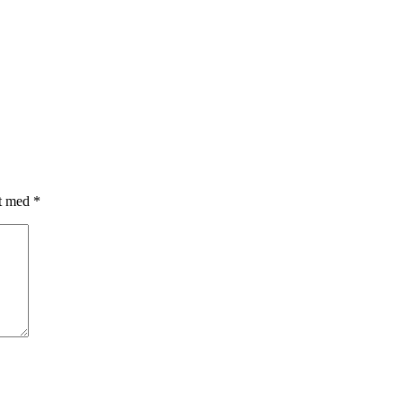
et med
*