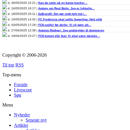
d. 26/05/2025 22:21 |
Kan du stole på en kamp tracker…
d. 24/05/2025 16:17 |
Antony om Real Betis: Jeg er lykkelig…
d. 18/05/2025 20:11 |
AaB-profil: Det gør ondt helt ind i…
d. 10/05/2025 14:42 |
FC Fredericia skal spille Superliga: Helt vildt
d. 03/05/2025 17:29 |
FCK-spiller før derby: Vi vil gøre alt…
d. 27/04/2025 12:38 |
Antonio Rüdiger: Jeg undskylder til dommeren
d. 19/04/2025 15:27 |
FCK-komet slår fast: Vi skal være danske…
Copyright © 2006-2026
Til top
RSS
Top-menu
Forside
Livescore
Søg
Menu
Nyheder
Seneste nyt
Artikler