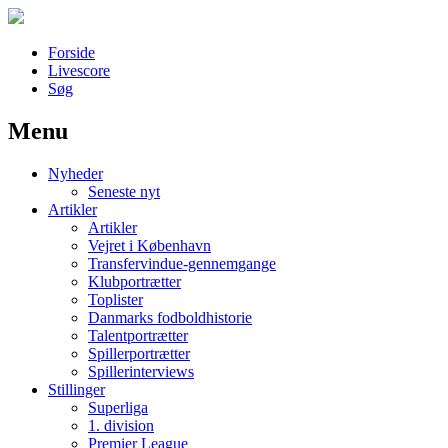
Forside
Livescore
Søg
Menu
Наши партнеры
Nyheder
лучшие займы
Seneste nyt
Artikler
Artikler
Vejret i København
Transfervindue-gennemgange
Klubportrætter
Toplister
Danmarks fodboldhistorie
Talentportrætter
Spillerportrætter
Spillerinterviews
Stillinger
Superliga
1. division
Premier League