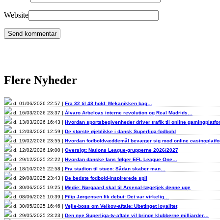
Website
Flere Nyheder
d. 01/06/2026 22:57 |
Fra 32 til 48 hold: Mekanikken bag…
d. 16/03/2026 23:37 |
Álvaro Arbeloas interne revolution og Real Madrids…
d. 13/03/2026 16:43 |
Hvordan sportsbegivenheder driver trafik til online gamingplatf
d. 12/03/2026 12:59 |
De største øjeblikke i dansk Superliga-fodbold
d. 19/02/2026 23:55 |
Hvordan fodboldvæddemål bevæger sig mod online casinoplat
d. 12/02/2026 19:00 |
Oversigt: Nations League-grupperne 2026/2027
d. 29/12/2025 22:22 |
Hvordan danske fans følger EFL League One…
d. 18/10/2025 22:58 |
Fra stadion til stuen: Sådan skaber man…
d. 29/08/2025 23:43 |
De bedste fodbold-inspirerede spil
d. 30/06/2025 19:25 |
Medie: Nørgaard skal til Arsenal-lægetjek denne uge
d. 08/06/2025 10:39 |
Filip Jørgensen fik debut: Det var virkelig…
d. 30/05/2025 16:46 |
Vejle-boss om Velkov-aftale: Ubetinget loyalitet
d. 29/05/2025 23:23 |
Den nye Superliga-tv-aftale vil bringe klubberne milliarder…