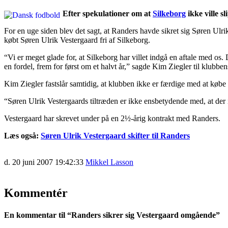
Efter spekulationer om at
Silkeborg
ikke ville s
For en uge siden blev det sagt, at Randers havde sikret sig Søren Ulri
købt Søren Ulrik Vestergaard fri af Silkeborg.
“Vi er meget glade for, at Silkeborg har villet indgå en aftale med os.
en fordel, frem for først om et halvt år,” sagde Kim Ziegler til klubb
Kim Ziegler fastslår samtidig, at klubben ikke er færdige med at køb
“Søren Ulrik Vestergaards tiltræden er ikke ensbetydende med, at der ik
Vestergaard har skrevet under på en 2½-årig kontrakt med Randers.
Læs også:
Søren Ulrik Vestergaard skifter til Randers
d. 20 juni 2007 19:42:33
Mikkel Lasson
Kommentér
En kommentar til “
Randers sikrer sig Vestergaard omgående
”