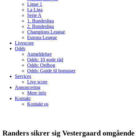
Ligue 1
La Liga
Serie A
1. Bundesliga
2. Bundesliga
Champions League
Europa League
Livescore
Odds
Anmeldelser
Odds: 10 gode råd
Odds: Ordbog
Odds: Guide til bonusser
Services
Live score
Annoncering
Mere info
Kontakt
Kontakt os
Randers sikrer sig Vestergaard omgående