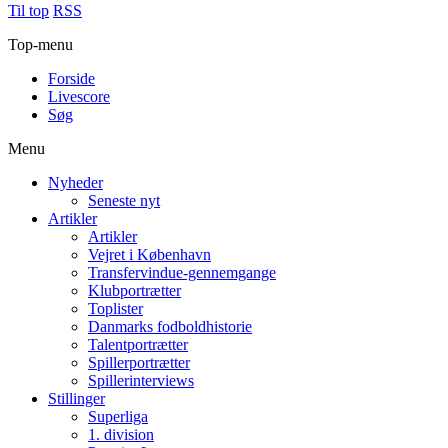
Til top
RSS
Top-menu
Forside
Livescore
Søg
Menu
Nyheder
Seneste nyt
Artikler
Artikler
Vejret i København
Transfervindue-gennemgange
Klubportrætter
Toplister
Danmarks fodboldhistorie
Talentportrætter
Spillerportrætter
Spillerinterviews
Stillinger
Superliga
1. division