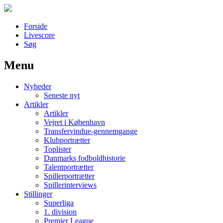
Forside
Livescore
Søg
Menu
Наши партнеры
Nyheder
лучшие займы
Seneste nyt
Artikler
Artikler
Vejret i København
Transfervindue-gennemgange
Klubportrætter
Toplister
Danmarks fodboldhistorie
Talentportrætter
Spillerportrætter
Spillerinterviews
Stillinger
Superliga
1. division
Premier League