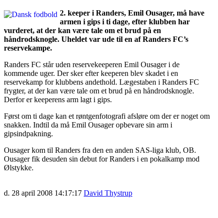
2. keeper i Randers, Emil Ousager, må have
armen i gips i ti dage, efter klubben har
vurderet, at der kan være tale om et brud på en
håndrodsknogle. Uheldet var ude til en af Randers FC’s
reservekampe.
Randers FC står uden reservekeeperen Emil Ousager i de
kommende uger. Der sker efter keeperen blev skadet i en
reservekamp for klubbens andethold. Lægestaben i Randers FC
frygter, at der kan være tale om et brud på en håndrodsknogle.
Derfor er keeperens arm lagt i gips.
Først om ti dage kan et røntgenfotografi afsløre om der er noget om
snakken. Indtil da må Emil Ousager opbevare sin arm i
gipsindpakning.
Ousager kom til Randers fra den en anden SAS-liga klub, OB.
Ousager fik desuden sin debut for Randers i en pokalkamp mod
Ølstykke.
d. 28 april 2008 14:17:17
David Thystrup