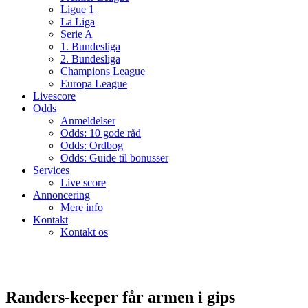
Ligue 1
La Liga
Serie A
1. Bundesliga
2. Bundesliga
Champions League
Europa League
Livescore
Odds
Anmeldelser
Odds: 10 gode råd
Odds: Ordbog
Odds: Guide til bonusser
Services
Live score
Annoncering
Mere info
Kontakt
Kontakt os
Randers-keeper får armen i gips