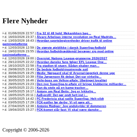
Flere Nyheder
d. 01/06/2026 22:57 |
Fra 32 til 48 hold: Mekanikken bag…
d. 16/03/2026 23:37 |
Álvaro Arbeloas interne revolution og Real Madrids…
d. 13/03/2026 16:43 |
Hvordan sportsbegivenheder driver trafik til online
gamingplatforme
d. 12/03/2026 12:59 |
De største øjeblikke i dansk Superliga-fodbold
d. 19/02/2026 23:55 |
Hvordan fodboldvæddemål bevæger sig mod online
casinoplatforme…
d. 12/02/2026 19:00 |
Oversigt: Nations League-grupperne 2026/2027
d. 29/12/2025 22:22 |
Hvordan danske fans følger EFL League One…
d. 18/10/2025 22:58 |
Fra stadion til stuen: Sådan skaber man…
d. 29/08/2025 23:43 |
De bedste fodbold-inspirerede spil
d. 30/06/2025 19:25 |
Medie: Nørgaard skal til Arsenal-lægetjek denne uge
d. 08/06/2025 10:39 |
Filip Jørgensen fik debut: Det var virkelig…
d. 30/05/2025 16:46 |
Vejle-boss om Velkov-aftale: Ubetinget loyalitet
d. 29/05/2025 23:23 |
Den nye Superliga-tv-aftale vil bringe klubberne milliarder…
d. 26/05/2025 22:21 |
Kan du stole på en kamp tracker…
d. 24/05/2025 16:17 |
Antony om Real Betis: Jeg er lykkelig…
d. 18/05/2025 20:11 |
AaB-profil: Det gør ondt helt ind i…
d. 10/05/2025 14:42 |
FC Fredericia skal spille Superliga: Helt vildt
d. 03/05/2025 17:29 |
FCK-spiller før derby: Vi vil gøre alt…
d. 27/04/2025 12:38 |
Antonio Rüdiger: Jeg undskylder til dommeren
d. 19/04/2025 15:27 |
FCK-komet slår fast: Vi skal være danske…
Copyright © 2006-2026