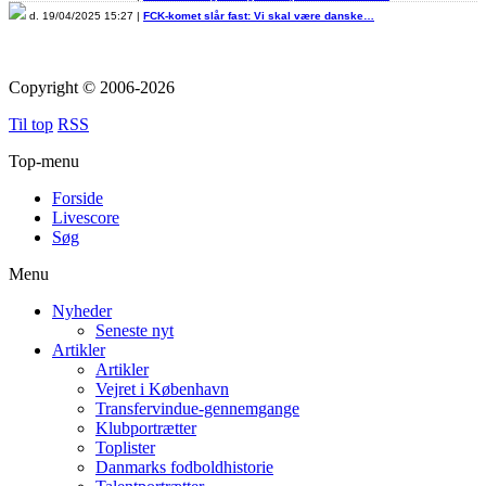
d. 19/04/2025 15:27 |
FCK-komet slår fast: Vi skal være danske…
Copyright © 2006-2026
Til top
RSS
Top-menu
Forside
Livescore
Søg
Menu
Nyheder
Seneste nyt
Artikler
Artikler
Vejret i København
Transfervindue-gennemgange
Klubportrætter
Toplister
Danmarks fodboldhistorie