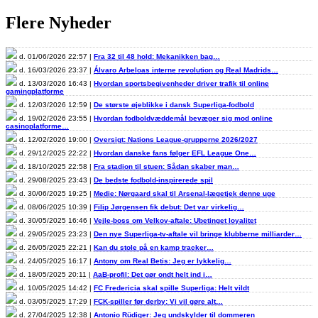
Flere Nyheder
d. 01/06/2026 22:57 |
Fra 32 til 48 hold: Mekanikken bag…
d. 16/03/2026 23:37 |
Álvaro Arbeloas interne revolution og Real Madrids…
d. 13/03/2026 16:43 |
Hvordan sportsbegivenheder driver trafik til online
gamingplatforme
d. 12/03/2026 12:59 |
De største øjeblikke i dansk Superliga-fodbold
d. 19/02/2026 23:55 |
Hvordan fodboldvæddemål bevæger sig mod online
casinoplatforme…
d. 12/02/2026 19:00 |
Oversigt: Nations League-grupperne 2026/2027
d. 29/12/2025 22:22 |
Hvordan danske fans følger EFL League One…
d. 18/10/2025 22:58 |
Fra stadion til stuen: Sådan skaber man…
d. 29/08/2025 23:43 |
De bedste fodbold-inspirerede spil
d. 30/06/2025 19:25 |
Medie: Nørgaard skal til Arsenal-lægetjek denne uge
d. 08/06/2025 10:39 |
Filip Jørgensen fik debut: Det var virkelig…
d. 30/05/2025 16:46 |
Vejle-boss om Velkov-aftale: Ubetinget loyalitet
d. 29/05/2025 23:23 |
Den nye Superliga-tv-aftale vil bringe klubberne milliarder…
d. 26/05/2025 22:21 |
Kan du stole på en kamp tracker…
d. 24/05/2025 16:17 |
Antony om Real Betis: Jeg er lykkelig…
d. 18/05/2025 20:11 |
AaB-profil: Det gør ondt helt ind i…
d. 10/05/2025 14:42 |
FC Fredericia skal spille Superliga: Helt vildt
d. 03/05/2025 17:29 |
FCK-spiller før derby: Vi vil gøre alt…
d. 27/04/2025 12:38 |
Antonio Rüdiger: Jeg undskylder til dommeren