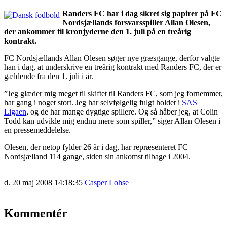
Randers FC har i dag sikret sig papirer på FC
Nordsjællands forsvarsspiller Allan Olesen,
der ankommer til kronjyderne den 1. juli på en treårig
kontrakt.
FC Nordsjællands Allan Olesen søger nye græsgange, derfor valgte
han i dag, at underskrive en treårig kontrakt med Randers FC, der er
gældende fra den 1. juli i år.
”Jeg glæder mig meget til skiftet til Randers FC, som jeg fornemmer,
har gang i noget stort. Jeg har selvfølgelig fulgt holdet i
SAS
Ligaen
, og de har mange dygtige spillere. Og så håber jeg, at Colin
Todd kan udvikle mig endnu mere som spiller,” siger Allan Olesen i
en pressemeddelelse.
Olesen, der netop fylder 26 år i dag, har repræsenteret FC
Nordsjælland 114 gange, siden sin ankomst tilbage i 2004.
d. 20 maj 2008 14:18:35
Casper Lohse
Kommentér