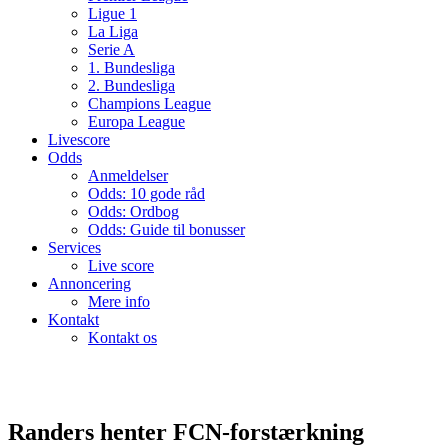
Ligue 1
La Liga
Serie A
1. Bundesliga
2. Bundesliga
Champions League
Europa League
Livescore
Odds
Anmeldelser
Odds: 10 gode råd
Odds: Ordbog
Odds: Guide til bonusser
Services
Live score
Annoncering
Mere info
Kontakt
Kontakt os
Randers henter FCN-forstærkning