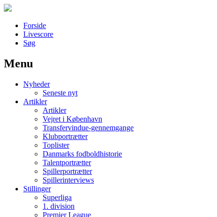
Forside
Livescore
Søg
Menu
Наши партнеры
Nyheder
лучшие займы
Seneste nyt
Artikler
Artikler
Vejret i København
Transfervindue-gennemgange
Klubportrætter
Toplister
Danmarks fodboldhistorie
Talentportrætter
Spillerportrætter
Spillerinterviews
Stillinger
Superliga
1. division
Premier League