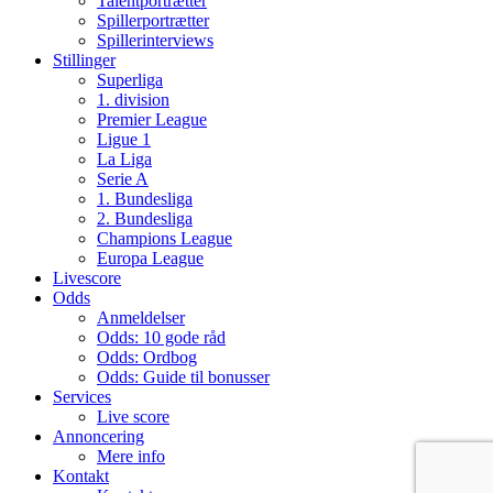
Talentportrætter
Spillerportrætter
Spillerinterviews
Stillinger
Superliga
1. division
Premier League
Ligue 1
La Liga
Serie A
1. Bundesliga
2. Bundesliga
Champions League
Europa League
Livescore
Odds
Anmeldelser
Odds: 10 gode råd
Odds: Ordbog
Odds: Guide til bonusser
Services
Live score
Annoncering
Mere info
Kontakt