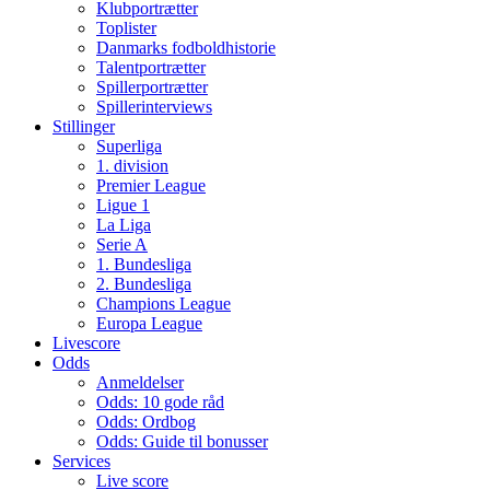
Klubportrætter
Toplister
Danmarks fodboldhistorie
Talentportrætter
Spillerportrætter
Spillerinterviews
Stillinger
Superliga
1. division
Premier League
Ligue 1
La Liga
Serie A
1. Bundesliga
2. Bundesliga
Champions League
Europa League
Livescore
Odds
Anmeldelser
Odds: 10 gode råd
Odds: Ordbog
Odds: Guide til bonusser
Services
Live score