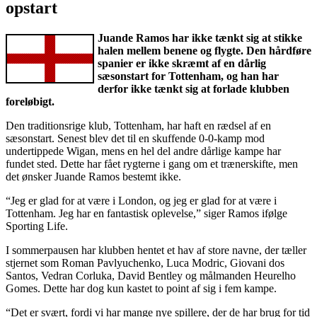
opstart
Juande Ramos har ikke tænkt sig at stikke
halen mellem benene og flygte. Den hårdføre
spanier er ikke skræmt af en dårlig
sæsonstart for Tottenham, og han har
derfor ikke tænkt sig at forlade klubben
foreløbigt.
Den traditionsrige klub, Tottenham, har haft en rædsel af en
sæsonstart. Senest blev det til en skuffende 0-0-kamp mod
undertippede Wigan, mens en hel del andre dårlige kampe har
fundet sted. Dette har fået rygterne i gang om et trænerskifte, men
det ønsker Juande Ramos bestemt ikke.
“Jeg er glad for at være i London, og jeg er glad for at være i
Tottenham. Jeg har en fantastisk oplevelse,” siger Ramos ifølge
Sporting Life.
I sommerpausen har klubben hentet et hav af store navne, der tæller
stjernet som Roman Pavlyuchenko, Luca Modric, Giovani dos
Santos, Vedran Corluka, David Bentley og målmanden Heurelho
Gomes. Dette har dog kun kastet to point af sig i fem kampe.
“Det er svært, fordi vi har mange nye spillere, der de har brug for tid