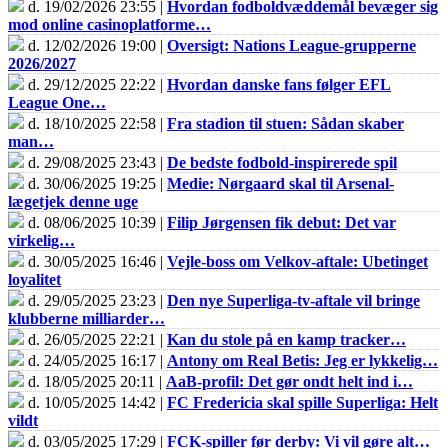
d. 19/02/2026 23:55 |
Hvordan fodboldvæddemål bevæger sig
mod online casinoplatforme…
d. 12/02/2026 19:00 |
Oversigt: Nations League-grupperne
2026/2027
d. 29/12/2025 22:22 |
Hvordan danske fans følger EFL
League One…
d. 18/10/2025 22:58 |
Fra stadion til stuen: Sådan skaber
man…
d. 29/08/2025 23:43 |
De bedste fodbold-inspirerede spil
d. 30/06/2025 19:25 |
Medie: Nørgaard skal til Arsenal-
lægetjek denne uge
d. 08/06/2025 10:39 |
Filip Jørgensen fik debut: Det var
virkelig…
d. 30/05/2025 16:46 |
Vejle-boss om Velkov-aftale: Ubetinget
loyalitet
d. 29/05/2025 23:23 |
Den nye Superliga-tv-aftale vil bringe
klubberne milliarder…
d. 26/05/2025 22:21 |
Kan du stole på en kamp tracker…
d. 24/05/2025 16:17 |
Antony om Real Betis: Jeg er lykkelig…
d. 18/05/2025 20:11 |
AaB-profil: Det gør ondt helt ind i…
d. 10/05/2025 14:42 |
FC Fredericia skal spille Superliga: Helt
vildt
d. 03/05/2025 17:29 |
FCK-spiller før derby: Vi vil gøre alt…