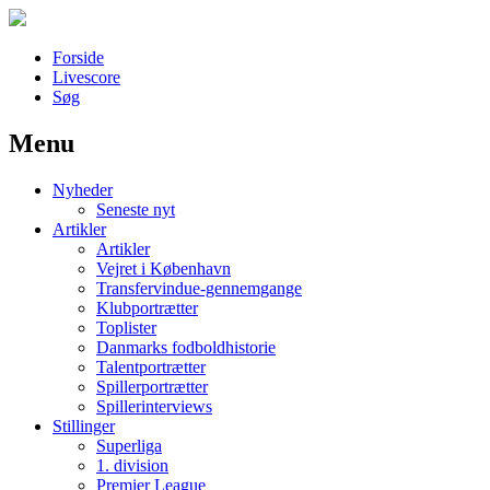
Forside
Livescore
Søg
Menu
Наши партнеры
Nyheder
лучшие займы
Seneste nyt
Artikler
Artikler
Vejret i København
Transfervindue-gennemgange
Klubportrætter
Toplister
Danmarks fodboldhistorie
Talentportrætter
Spillerportrætter
Spillerinterviews
Stillinger
Superliga
1. division
Premier League