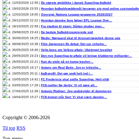
d. 12/03/2026 12:59 |
De største øjeblikke i dansk Superliga-fodbold
d. 19/02/2026 23:55 |
Hvordan fodboldvæddemål bevæger sig mod online casinoplat
d. 12/02/2026 19:00 |
Oversigt: Nations League-grupperne 2026/2027
d. 29/12/2025 22:22 |
Hvordan danske fans følger EFL League One…
d. 18/10/2025 22:58 |
Fra stadion til stuen: Sådan skaber man…
d. 29/08/2025 23:43 |
De bedste fodbold-inspirerede spil
d. 30/06/2025 19:25 |
Medie: Nørgaard skal til Arsenal-lægetjek denne uge
d. 08/06/2025 10:39 |
Filip Jørgensen fik debut: Det var virkelig…
d. 30/05/2025 16:46 |
Vejle-boss om Velkov-aftale: Ubetinget loyalitet
d. 29/05/2025 23:23 |
Den nye Superliga-tv-aftale vil bringe klubberne milliarder…
d. 26/05/2025 22:21 |
Kan du stole på en kamp tracker…
d. 24/05/2025 16:17 |
Antony om Real Betis: Jeg er lykkelig…
d. 18/05/2025 20:11 |
AaB-profil: Det gør ondt helt ind i…
d. 10/05/2025 14:42 |
FC Fredericia skal spille Superliga: Helt vildt
d. 03/05/2025 17:29 |
FCK-spiller før derby: Vi vil gøre alt…
d. 27/04/2025 12:38 |
Antonio Rüdiger: Jeg undskylder til dommeren
d. 19/04/2025 15:27 |
FCK-komet slår fast: Vi skal være danske…
Copyright © 2006-2026
Til top
RSS
Top-menu