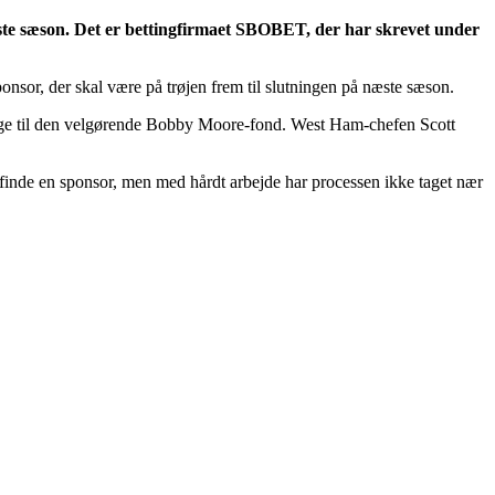
ste sæson. Det er bettingfirmaet SBOBET, der har skrevet under
nsor, der skal være på trøjen frem til slutningen på næste sæson.
enge til den velgørende Bobby Moore-fond. West Ham-chefen Scott
t finde en sponsor, men med hårdt arbejde har processen ikke taget nær