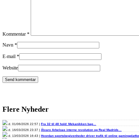
Kommentar
*
Navn
*
E-mail
*
Website
Flere Nyheder
d. 01/06/2026 22:57 |
Fra 32 til 48 hold: Mekanikken bag…
d. 16/03/2026 23:37 |
Álvaro Arbeloas interne revolution og Real Madrids…
d. 13/03/2026 16:43 |
Hvordan sportsbegivenheder driver trafik til online gamingplatf