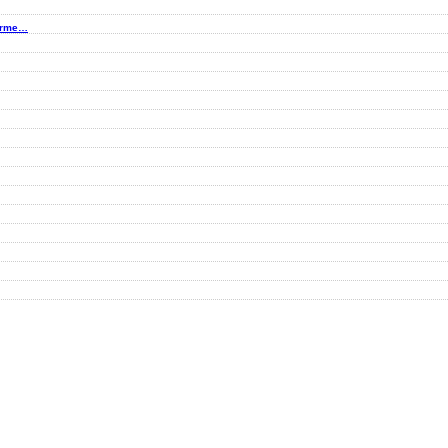
forme…