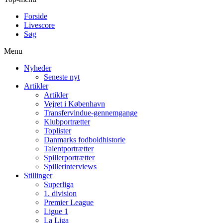
Forside
Livescore
Søg
Menu
Nyheder
Seneste nyt
Artikler
Artikler
Vejret i København
Transfervindue-gennemgange
Klubportrætter
Toplister
Danmarks fodboldhistorie
Talentportrætter
Spillerportrætter
Spillerinterviews
Stillinger
Superliga
1. division
Premier League
Ligue 1
La Liga