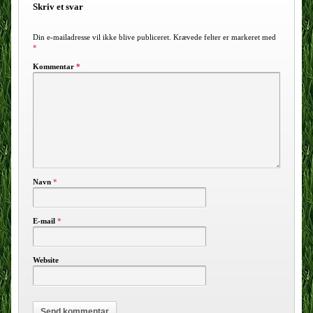
Skriv et svar
Din e-mailadresse vil ikke blive publiceret.
Krævede felter er markeret med
*
Kommentar
*
Navn
*
E-mail
*
Website