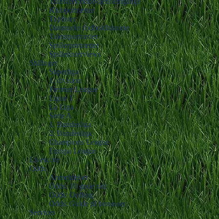
Transfervindue-gennemgange
Klubportrætter
Toplister
Danmarks fodboldhistorie
Talentportrætter
Spillerportrætter
Spillerinterviews
Stillinger
Superliga
1. division
Premier League
Ligue 1
La Liga
Serie A
1. Bundesliga
2. Bundesliga
Champions League
Europa League
Livescore
Odds
Anmeldelser
Odds: 10 gode råd
Odds: Ordbog
Odds: Guide til bonusser
Services