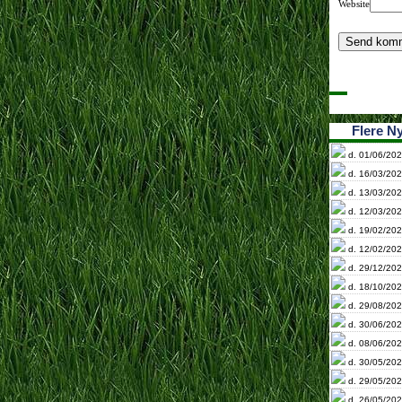
Website
Flere N
d. 01/06/202
d. 16/03/202
d. 13/03/202
d. 12/03/202
d. 19/02/202
d. 12/02/202
d. 29/12/202
d. 18/10/202
d. 29/08/202
d. 30/06/202
d. 08/06/202
d. 30/05/202
d. 29/05/202
d. 26/05/202