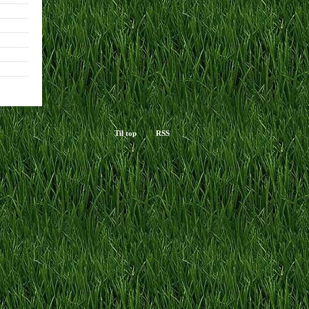
Til top
RSS