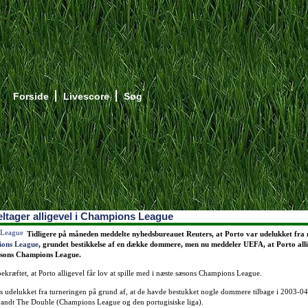
Forside
Livescore
Søg
eltager alligevel i Champions League
Tidligere på måneden meddelte nyhedsbureauet Reuters, at Porto var udelukket fra 
ons League
, grundet bestikkelse af en dække dommere, men nu meddeler UEFA, at Porto alli
æsons Champions League.
bekræftet, at Porto alligevel får lov at spille med i næste sæsons Champions League.
ers udelukket fra turneringen på grund af, at de havde bestukket nogle dommere tilbage i 2003-0
andt The Double (Champions League og den portugisiske liga).