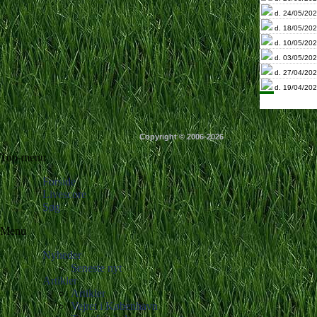
d. 24/05/202
d. 18/05/202
d. 10/05/202
d. 03/05/202
d. 27/04/202
d. 19/04/202
Copyright © 2006-2026
Top-menu
Forside
Livescore
Søg
Menu
Nyheder
Seneste nyt
Artikler
Artikler
Vejret i København