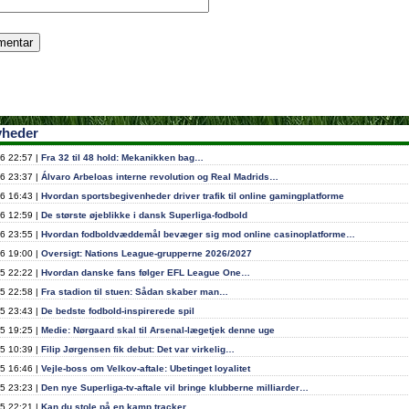
yheder
6 22:57 |
Fra 32 til 48 hold: Mekanikken bag…
6 23:37 |
Álvaro Arbeloas interne revolution og Real Madrids…
6 16:43 |
Hvordan sportsbegivenheder driver trafik til online gamingplatforme
6 12:59 |
De største øjeblikke i dansk Superliga-fodbold
6 23:55 |
Hvordan fodboldvæddemål bevæger sig mod online casinoplatforme…
6 19:00 |
Oversigt: Nations League-grupperne 2026/2027
5 22:22 |
Hvordan danske fans følger EFL League One…
5 22:58 |
Fra stadion til stuen: Sådan skaber man…
5 23:43 |
De bedste fodbold-inspirerede spil
5 19:25 |
Medie: Nørgaard skal til Arsenal-lægetjek denne uge
5 10:39 |
Filip Jørgensen fik debut: Det var virkelig…
5 16:46 |
Vejle-boss om Velkov-aftale: Ubetinget loyalitet
5 23:23 |
Den nye Superliga-tv-aftale vil bringe klubberne milliarder…
5 22:21 |
Kan du stole på en kamp tracker…