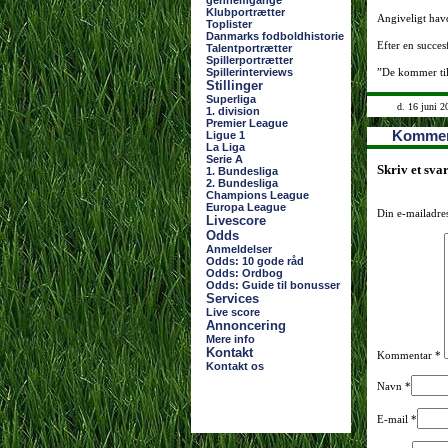
gennemgange
Klubportrætter
Angiveligt hav
Toplister
Danmarks fodboldhistorie
Efter en succes
Talentportrætter
Spillerportrætter
Spillerinterviews
”De kommer til 
Stillinger
Superliga
d. 16 juni 2
1. division
Premier League
Kommen
Ligue 1
La Liga
Serie A
Skriv et sva
1. Bundesliga
2. Bundesliga
Champions League
Europa League
Din e-mailadres
Livescore
Odds
Anmeldelser
Odds: 10 gode råd
Odds: Ordbog
Odds: Guide til bonusser
Services
Live score
Annoncering
Mere info
Kontakt
Kommentar
*
Kontakt os
Navn
*
E-mail
*