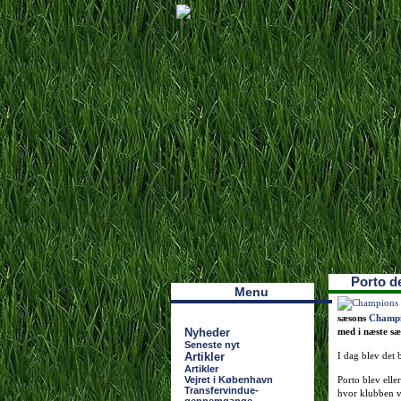
Наши партнеры
лучшие займы
Porto d
Menu
sæsons
Champi
Nyheder
med i næste s
Seneste nyt
Artikler
I dag blev det 
Artikler
Vejret i København
Porto blev ell
Transfervindue-
hvor klubben v