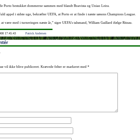
de Porto bestukket dommerne sammen med blandt Boavista og Uniao Leira.
fuld appel i sidste uge, bekræfter UEFA, at Porto er at finde i næste sæsons Champions League.
at være med i turneringen næste år,” siger UEFA’s talsmand, William Gaillard ifølge Ritzau.
008 17:45:43
Patrick Andersen
tér
r
se vil ikke blive publiceret.
Krævede felter er markeret med
*