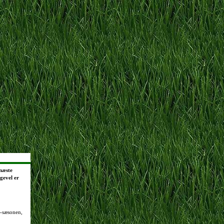
næste
gevel er
4-sæsonen,