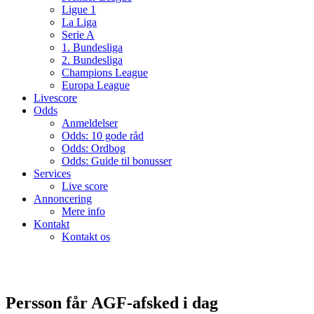
Ligue 1
La Liga
Serie A
1. Bundesliga
2. Bundesliga
Champions League
Europa League
Livescore
Odds
Anmeldelser
Odds: 10 gode råd
Odds: Ordbog
Odds: Guide til bonusser
Services
Live score
Annoncering
Mere info
Kontakt
Kontakt os
Persson får AGF-afsked i dag