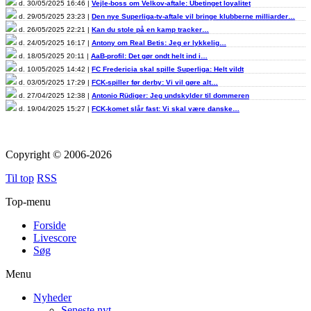
d. 30/05/2025 16:46 |
Vejle-boss om Velkov-aftale: Ubetinget loyalitet
d. 29/05/2025 23:23 |
Den nye Superliga-tv-aftale vil bringe klubberne milliarder…
d. 26/05/2025 22:21 |
Kan du stole på en kamp tracker…
d. 24/05/2025 16:17 |
Antony om Real Betis: Jeg er lykkelig…
d. 18/05/2025 20:11 |
AaB-profil: Det gør ondt helt ind i…
d. 10/05/2025 14:42 |
FC Fredericia skal spille Superliga: Helt vildt
d. 03/05/2025 17:29 |
FCK-spiller før derby: Vi vil gøre alt…
d. 27/04/2025 12:38 |
Antonio Rüdiger: Jeg undskylder til dommeren
d. 19/04/2025 15:27 |
FCK-komet slår fast: Vi skal være danske…
Copyright © 2006-2026
Til top
RSS
Top-menu
Forside
Livescore
Søg
Menu
Nyheder
Seneste nyt