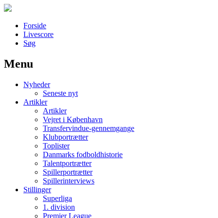
Forside
Livescore
Søg
Menu
Наши партнеры
Nyheder
лучшие займы
Seneste nyt
Artikler
Artikler
Vejret i København
Transfervindue-gennemgange
Klubportrætter
Toplister
Danmarks fodboldhistorie
Talentportrætter
Spillerportrætter
Spillerinterviews
Stillinger
Superliga
1. division
Premier League