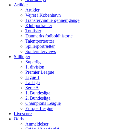
Artikler
Artikler
Vejret i København
Transfervindue-gennemgange
Klubportrætter
Toplister
Danmarks fodboldhistorie
Talentportrætter
Spillerportrætter
Spillerinterviews
Stillinger
Superliga
1. division
Premier League
Ligue 1
La Liga
Serie A
1. Bundesliga
2. Bundesliga
Champions League
Europa League
Livescore
Odds
Anmeldelser