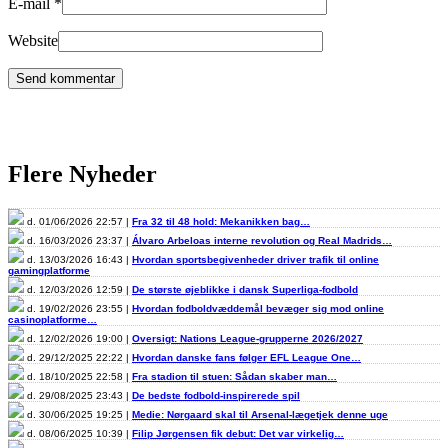
E-mail
*
Website
Flere Nyheder
d. 01/06/2026 22:57 |
Fra 32 til 48 hold: Mekanikken bag…
d. 16/03/2026 23:37 |
Álvaro Arbeloas interne revolution og Real Madrids…
d. 13/03/2026 16:43 |
Hvordan sportsbegivenheder driver trafik til online
gamingplatforme
d. 12/03/2026 12:59 |
De største øjeblikke i dansk Superliga-fodbold
d. 19/02/2026 23:55 |
Hvordan fodboldvæddemål bevæger sig mod online
casinoplatforme…
d. 12/02/2026 19:00 |
Oversigt: Nations League-grupperne 2026/2027
d. 29/12/2025 22:22 |
Hvordan danske fans følger EFL League One…
d. 18/10/2025 22:58 |
Fra stadion til stuen: Sådan skaber man…
d. 29/08/2025 23:43 |
De bedste fodbold-inspirerede spil
d. 30/06/2025 19:25 |
Medie: Nørgaard skal til Arsenal-lægetjek denne uge
d. 08/06/2025 10:39 |
Filip Jørgensen fik debut: Det var virkelig…