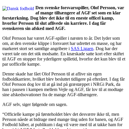
Den svenske forsvarsspiller, Olof Persson, var
af mange tilhængere af AGF set som en klar
forstærkning. Dog blev det ikke til en eneste officel kamp,
hvorfor Persson til slut aflivede sin karriere. I dag får
svenskeren sin afsked med AGF.
Olof Persson har været AGF-spiller i næsten to år. Det lyder som
om, at den svenske klippe i forsvaret har udrettet en masse, og har
markeret stort set samtlige angribere i
SAS Ligaen
. Dog har der
været tale om det stik modsatte. En knæskade satte kort efter skiftet
til AGF en stopper for yderligere spilletid, hvorfor det kun blev til et
par uofficelle kampe.
Denne skade har fået Olof Persson til at aflive sin egen
fodboldkarriere, hvilket blev besluttet tidligere på efteråret. I dag får
Olof Persson dog lov til at gå ind på græstæppet i NRGi Park, da
han i pausen i kampen mellem Vejle og AGF, får lov til at modtage
sine afskedsovationer fra de mange AGF-tilhængere.
AGF selv, siger følgende om sagen.
“Officielle kampe på førsteholdet blev det desværre ikke til, men
Persson nåede at bidrage med mange ting uden for banen, og AGF
Fodbold håber, at publikum i dag vil være med til at takke ham for