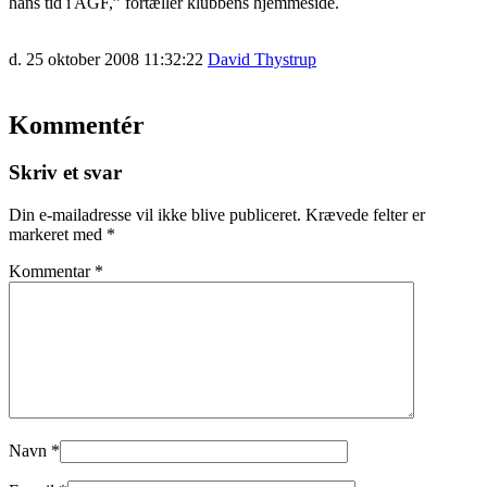
hans tid i AGF,” fortæller klubbens hjemmeside.
d. 25 oktober 2008 11:32:22
David Thystrup
Kommentér
Skriv et svar
Din e-mailadresse vil ikke blive publiceret.
Krævede felter er
markeret med
*
Kommentar
*
Navn
*