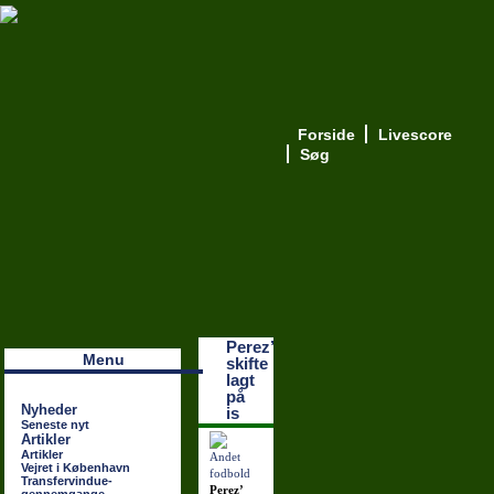
Forside
Livescore
Søg
Наши партнеры
лучшие займы
Perez’
Menu
skifte
lagt
på
Nyheder
is
Seneste nyt
Artikler
Artikler
Vejret i København
Transfervindue-
Perez’