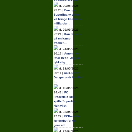
d. 29/05/2025
23:23 |
Den nye
Superliga-tv-aftale
vil bringe klubberne
milliarder…
d. 26/05/2025
22:21 |
Kan du stole
på en kamp
tracker…
d. 24/05/2025
16:17 |
Antony om
Real Betis: Jeg er
lykkelig…
d. 18/05/2025
20:11 |
AaB-profil:
Det gør ondt helt ind
i…
d. 10/05/2025
14:42 |
FC
Fredericia skal
spille Superliga:
Helt vildt
d. 03/05/2025
17:29 |
FCK-spiller
før derby: Vi vil
gøre alt…
d. 27/04/2025