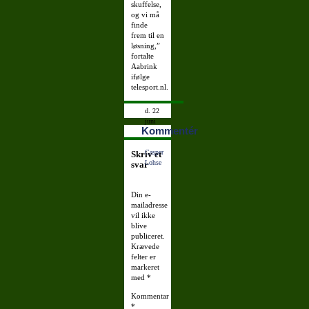
skuffelse,
og vi må
finde
frem til en
løsning,”
fortalte
Aabrink
ifølge
telesport.nl.
d. 22
juni
Kommentér
2007
08:43:10
Casper
Skriv et
Lohse
svar
Din e-
mailadresse
vil ikke
blive
publiceret.
Krævede
felter er
markeret
med
*
Kommentar
*