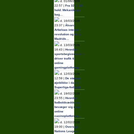
d. 01/06/2026
22:57 |
Fra 32 til 48
hold: Mekanikken
bag…
d. 16/03/2026
23:37 |
Álvaro
Arbeloas interne
revolution og Real
Madrids…
d. 13/03/2026
16:43 |
Hvordan
sportsbegivenheder
driver trafik til
online
gamingplatforme
d. 12/03/2026
12:59 |
De største
øjeblikke i dansk
Superliga-fodbold
d. 19/02/2026
23:55 |
Hvordan
fodboldvæddemål
bevæger sig mod
online
casinoplatforme…
d. 12/02/2026
19:00 |
Oversigt:
Nations League-