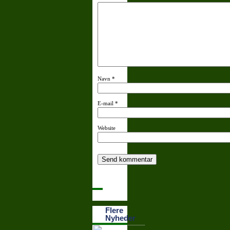
Navn
*
E-mail
*
Website
Flere
Nyheder