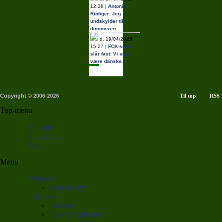
12:38 |
Antonio
Rüdiger: Jeg
undskylder til
dommeren
d. 19/04/2025
15:27 |
FCK-komet
slår fast: Vi skal
være danske…
Copyright © 2006-2026
Til top
RSS
Top-menu
Forside
Livescore
Søg
Menu
Nyheder
Seneste nyt
Artikler
Artikler
Vejret i København