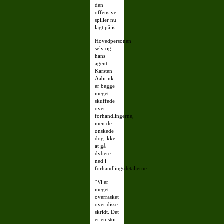
den
offensive-
spiller nu
lagt på is.
Hovedpersonen
selv og
hans
agent
Karsten
Aabrink
er begge
meget
skuffede
over
forhandlingerne,
men de
ønskede
dog ikke
at gå
dybere
ned i
forhandlingsdetaljerne.
“Vi er
meget
overrasket
over disse
skridt. Det
er en stor