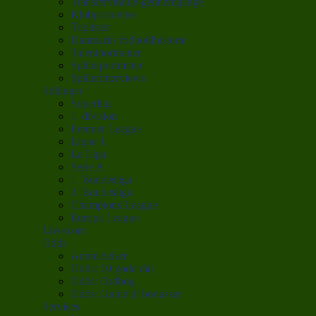
Transfervindue-gennemgange
Klubportrætter
Toplister
Danmarks fodboldhistorie
Talentportrætter
Spillerportrætter
Spillerinterviews
Stillinger
Superliga
1. division
Premier League
Ligue 1
La Liga
Serie A
1. Bundesliga
2. Bundesliga
Champions League
Europa League
Livescore
Odds
Anmeldelser
Odds: 10 gode råd
Odds: Ordbog
Odds: Guide til bonusser
Services