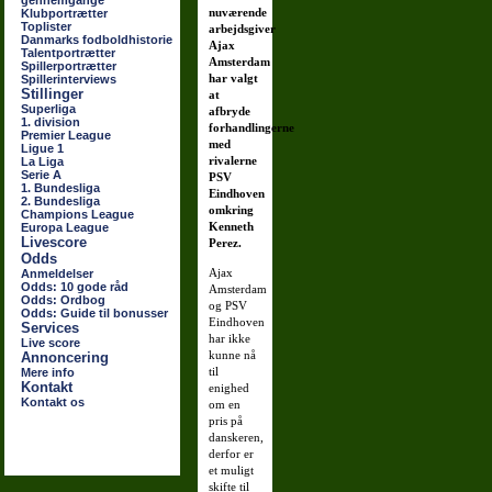
gennemgange
nuværende
Klubportrætter
Toplister
arbejdsgiver
Danmarks fodboldhistorie
Ajax
Talentportrætter
Amsterdam
Spillerportrætter
har valgt
Spillerinterviews
Stillinger
at
Superliga
afbryde
1. division
forhandlingerne
Premier League
med
Ligue 1
rivalerne
La Liga
Serie A
PSV
1. Bundesliga
Eindhoven
2. Bundesliga
omkring
Champions League
Kenneth
Europa League
Livescore
Perez.
Odds
Ajax
Anmeldelser
Odds: 10 gode råd
Amsterdam
Odds: Ordbog
og PSV
Odds: Guide til bonusser
Eindhoven
Services
har ikke
Live score
kunne nå
Annoncering
til
Mere info
Kontakt
enighed
Kontakt os
om en
pris på
danskeren,
derfor er
et muligt
skifte til