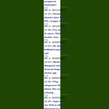
grupperne
2026/2027
d. 29/12/2025
22:22 |
Hvordan
danske fans følger
EFL League One…
d. 18/10/2025
22:58 |
Fra stadion
til stuen: Sådan
skaber man…
d. 29/08/2025
23:43 |
De bedste
fodbold-inspirerede
spil
d. 30/06/2025
19:25 |
Medie:
Nørgaard skal til
Arsenal-lægetjek
denne uge
d. 08/06/2025
10:39 |
Filip
Jørgensen fik
debut: Det var
virkelig…
d. 30/05/2025
16:46 |
Vejle-boss
om Velkov-aftale:
Ubetinget loyalitet