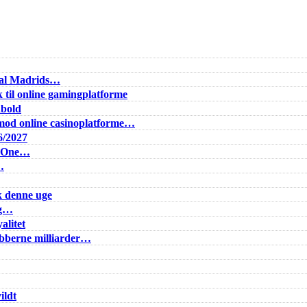
Real Madrids…
 til online gamingplatforme
dbold
od online casinoplatforme…
6/2027
e One…
…
k denne uge
ig…
alitet
lubberne milliarder…
ildt