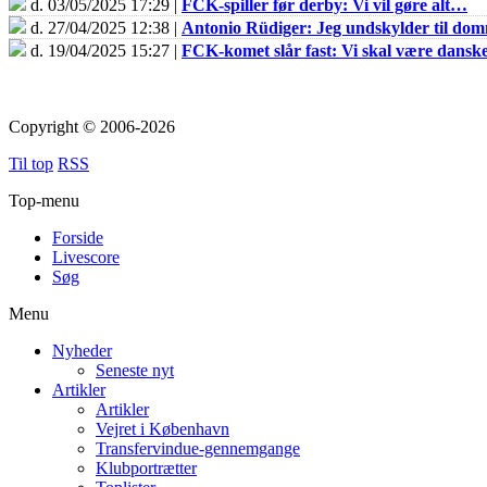
d. 03/05/2025 17:29 |
FCK-spiller før derby: Vi vil gøre alt…
d. 27/04/2025 12:38 |
Antonio Rüdiger: Jeg undskylder til do
d. 19/04/2025 15:27 |
FCK-komet slår fast: Vi skal være dans
Copyright © 2006-2026
Til top
RSS
Top-menu
Forside
Livescore
Søg
Menu
Nyheder
Seneste nyt
Artikler
Artikler
Vejret i København
Transfervindue-gennemgange
Klubportrætter