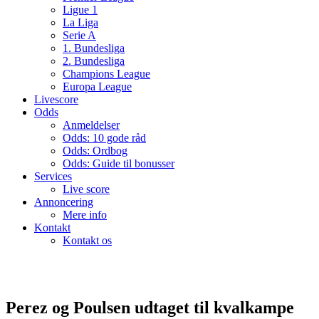
Ligue 1
La Liga
Serie A
1. Bundesliga
2. Bundesliga
Champions League
Europa League
Livescore
Odds
Anmeldelser
Odds: 10 gode råd
Odds: Ordbog
Odds: Guide til bonusser
Services
Live score
Annoncering
Mere info
Kontakt
Kontakt os
Perez og Poulsen udtaget til kvalkampe