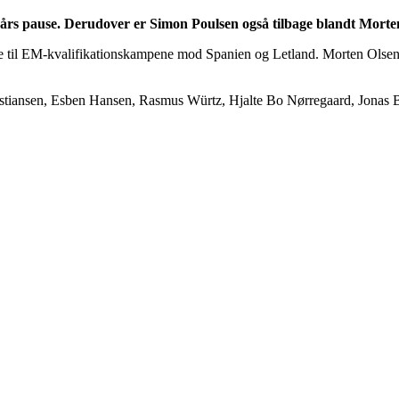
t års pause. Derudover er Simon Poulsen også tilbage blandt Morten
lere til EM-kvalifikationskampene mod Spanien og Letland. Morten Ol
istiansen, Esben Hansen, Rasmus Würtz, Hjalte Bo Nørregaard, Jonas Bo