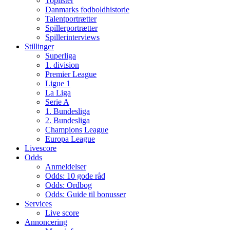
Toplister
Danmarks fodboldhistorie
Talentportrætter
Spillerportrætter
Spillerinterviews
Stillinger
Superliga
1. division
Premier League
Ligue 1
La Liga
Serie A
1. Bundesliga
2. Bundesliga
Champions League
Europa League
Livescore
Odds
Anmeldelser
Odds: 10 gode råd
Odds: Ordbog
Odds: Guide til bonusser
Services
Live score
Annoncering