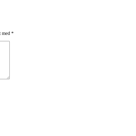
et med
*