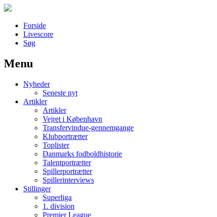
Forside
Livescore
Søg
Menu
Наши партнеры
Nyheder
лучшие займы
Seneste nyt
Artikler
Artikler
Vejret i København
Transfervindue-gennemgange
Klubportrætter
Toplister
Danmarks fodboldhistorie
Talentportrætter
Spillerportrætter
Spillerinterviews
Stillinger
Superliga
1. division
Premier League