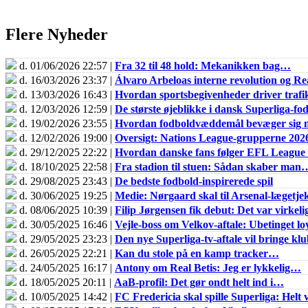
Flere Nyheder
d. 01/06/2026 22:57 |
Fra 32 til 48 hold: Mekanikken bag…
d. 16/03/2026 23:37 |
Álvaro Arbeloas interne revolution og 
d. 13/03/2026 16:43 |
Hvordan sportsbegivenheder driver trafik
d. 12/03/2026 12:59 |
De største øjeblikke i dansk Superliga-fo
d. 19/02/2026 23:55 |
Hvordan fodboldvæddemål bevæger sig m
d. 12/02/2026 19:00 |
Oversigt: Nations League-grupperne 202
d. 29/12/2025 22:22 |
Hvordan danske fans følger EFL Leagu
d. 18/10/2025 22:58 |
Fra stadion til stuen: Sådan skaber man
d. 29/08/2025 23:43 |
De bedste fodbold-inspirerede spil
d. 30/06/2025 19:25 |
Medie: Nørgaard skal til Arsenal-lægetje
d. 08/06/2025 10:39 |
Filip Jørgensen fik debut: Det var virkel
d. 30/05/2025 16:46 |
Vejle-boss om Velkov-aftale: Ubetinget loy
d. 29/05/2025 23:23 |
Den nye Superliga-tv-aftale vil bringe k
d. 26/05/2025 22:21 |
Kan du stole på en kamp tracker…
d. 24/05/2025 16:17 |
Antony om Real Betis: Jeg er lykkelig…
d. 18/05/2025 20:11 |
AaB-profil: Det gør ondt helt ind i…
d. 10/05/2025 14:42 |
FC Fredericia skal spille Superliga: Helt v