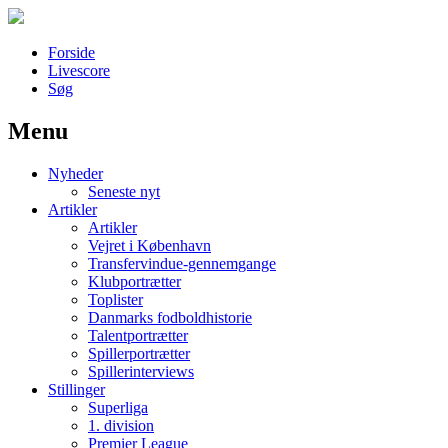
Forside
Livescore
Søg
Menu
Наши партнеры
Nyheder
лучшие займы
Seneste nyt
Artikler
Artikler
Vejret i København
Transfervindue-gennemgange
Klubportrætter
Toplister
Danmarks fodboldhistorie
Talentportrætter
Spillerportrætter
Spillerinterviews
Stillinger
Superliga
1. division
Premier League