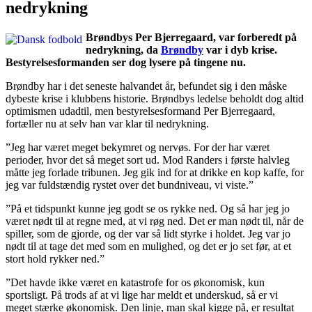
nedrykning
Brøndbys Per Bjerregaard, var forberedt på
nedrykning, da
Brøndby
var i dyb krise.
Bestyrelsesformanden ser dog lysere på tingene nu.
Brøndby har i det seneste halvandet år, befundet sig i den måske
dybeste krise i klubbens historie. Brøndbys ledelse beholdt dog altid
optimismen udadtil, men bestyrelsesformand Per Bjerregaard,
fortæller nu at selv han var klar til nedrykning.
”Jeg har været meget bekymret og nervøs. For der har været
perioder, hvor det så meget sort ud. Mod Randers i første halvleg
måtte jeg forlade tribunen. Jeg gik ind for at drikke en kop kaffe, for
jeg var fuldstændig rystet over det bundniveau, vi viste.”
”På et tidspunkt kunne jeg godt se os rykke ned. Og så har jeg jo
været nødt til at regne med, at vi røg ned. Det er man nødt til, når de
spiller, som de gjorde, og der var så lidt styrke i holdet. Jeg var jo
nødt til at tage det med som en mulighed, og det er jo set før, at et
stort hold rykker ned.”
”Det havde ikke været en katastrofe for os økonomisk, kun
sportsligt. På trods af at vi lige har meldt et underskud, så er vi
meget stærke økonomisk. Den linje, man skal kigge på, er resultat