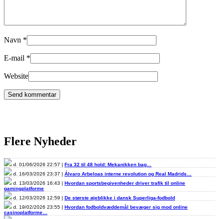
Navn
*
E-mail
*
Website
Flere Nyheder
d. 01/06/2026 22:57 |
Fra 32 til 48 hold: Mekanikken bag…
d. 16/03/2026 23:37 |
Álvaro Arbeloas interne revolution og Real Madrids…
d. 13/03/2026 16:43 |
Hvordan sportsbegivenheder driver trafik til online
gamingplatforme
d. 12/03/2026 12:59 |
De største øjeblikke i dansk Superliga-fodbold
d. 19/02/2026 23:55 |
Hvordan fodboldvæddemål bevæger sig mod online
casinoplatforme…