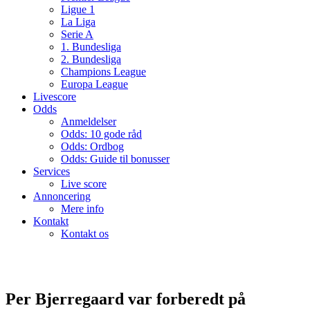
Ligue 1
La Liga
Serie A
1. Bundesliga
2. Bundesliga
Champions League
Europa League
Livescore
Odds
Anmeldelser
Odds: 10 gode råd
Odds: Ordbog
Odds: Guide til bonusser
Services
Live score
Annoncering
Mere info
Kontakt
Kontakt os
Per Bjerregaard var forberedt på