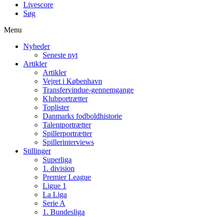
Livescore
Søg
Menu
Nyheder
Seneste nyt
Artikler
Artikler
Vejret i København
Transfervindue-gennemgange
Klubportrætter
Toplister
Danmarks fodboldhistorie
Talentportrætter
Spillerportrætter
Spillerinterviews
Stillinger
Superliga
1. division
Premier League
Ligue 1
La Liga
Serie A
1. Bundesliga