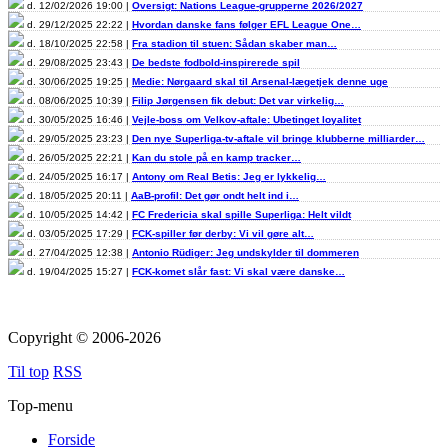
d. 12/02/2026 19:00 |
Oversigt: Nations League-grupperne 2026/2027
d. 29/12/2025 22:22 |
Hvordan danske fans følger EFL League One…
d. 18/10/2025 22:58 |
Fra stadion til stuen: Sådan skaber man…
d. 29/08/2025 23:43 |
De bedste fodbold-inspirerede spil
d. 30/06/2025 19:25 |
Medie: Nørgaard skal til Arsenal-lægetjek denne uge
d. 08/06/2025 10:39 |
Filip Jørgensen fik debut: Det var virkelig…
d. 30/05/2025 16:46 |
Vejle-boss om Velkov-aftale: Ubetinget loyalitet
d. 29/05/2025 23:23 |
Den nye Superliga-tv-aftale vil bringe klubberne milliarder…
d. 26/05/2025 22:21 |
Kan du stole på en kamp tracker…
d. 24/05/2025 16:17 |
Antony om Real Betis: Jeg er lykkelig…
d. 18/05/2025 20:11 |
AaB-profil: Det gør ondt helt ind i…
d. 10/05/2025 14:42 |
FC Fredericia skal spille Superliga: Helt vildt
d. 03/05/2025 17:29 |
FCK-spiller før derby: Vi vil gøre alt…
d. 27/04/2025 12:38 |
Antonio Rüdiger: Jeg undskylder til dommeren
d. 19/04/2025 15:27 |
FCK-komet slår fast: Vi skal være danske…
Copyright © 2006-2026
Til top
RSS
Top-menu
Forside