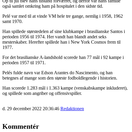
Op til jul blev hans tilstand forværret, og derfor var hans familie
også samlet omkring ham på hospitalet i den sidste tid.
Pelé var med til at vinde VM hele tre gange, nemlig i 1958, 1962
samt 1970.
Han spillede størstedelen af sine klubkampe i brasilianske Santos i
perioden 1956 til 1974. Her vandt han blandt andet seks
mesterskaber. Herefter spillede han i New York Cosmos frem til
1977.
For det brasilianske A-landshold scorede han 77 mål i 92 kampe i
perioden 1957 til 1971.
Pelés fulde navn var Edson Arantes do Nascimento, og han
betegnes af mange som den største fodboldlegende i historien.
Han scorede 1.283 mål i 1.363 kampe (venskabskampe inkluderet),
og spillede som angriber og offensivspiller.
d. 29 december 2022 20:36:46
Redaktionen
Kommentér