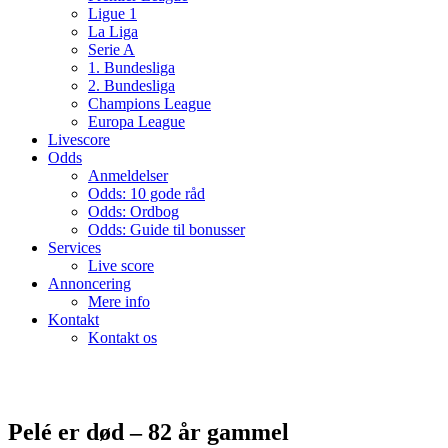
Ligue 1
La Liga
Serie A
1. Bundesliga
2. Bundesliga
Champions League
Europa League
Livescore
Odds
Anmeldelser
Odds: 10 gode råd
Odds: Ordbog
Odds: Guide til bonusser
Services
Live score
Annoncering
Mere info
Kontakt
Kontakt os
Pelé er død – 82 år gammel