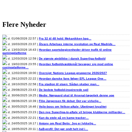
Flere Nyheder
d. 01/06/2026 22:57 |
Fra 32 til 48 hold: Mekanikken bag…
d. 16/03/2026 23:37 |
Álvaro Arbeloas interne revolution og Real Madrids…
d. 13/03/2026 16:43 |
Hvordan sportsbegivenheder driver trafik til online
gamingplatforme
d. 12/03/2026 12:59 |
De største øjeblikke i dansk Superliga-fodbold
d. 19/02/2026 23:55 |
Hvordan fodboldvæddemål bevæger sig mod online
casinoplatforme…
d. 12/02/2026 19:00 |
Oversigt: Nations League-grupperne 2026/2027
d. 29/12/2025 22:22 |
Hvordan danske fans følger EFL League One…
d. 18/10/2025 22:58 |
Fra stadion til stuen: Sådan skaber man…
d. 29/08/2025 23:43 |
De bedste fodbold-inspirerede spil
d. 30/06/2025 19:25 |
Medie: Nørgaard skal til Arsenal-lægetjek denne uge
d. 08/06/2025 10:39 |
Filip Jørgensen fik debut: Det var virkelig…
d. 30/05/2025 16:46 |
Vejle-boss om Velkov-aftale: Ubetinget loyalitet
d. 29/05/2025 23:23 |
Den nye Superliga-tv-aftale vil bringe klubberne milliarder…
d. 26/05/2025 22:21 |
Kan du stole på en kamp tracker…
d. 24/05/2025 16:17 |
Antony om Real Betis: Jeg er lykkelig…
d. 18/05/2025 20:11 |
AaB-profil: Det gør ondt helt ind i…