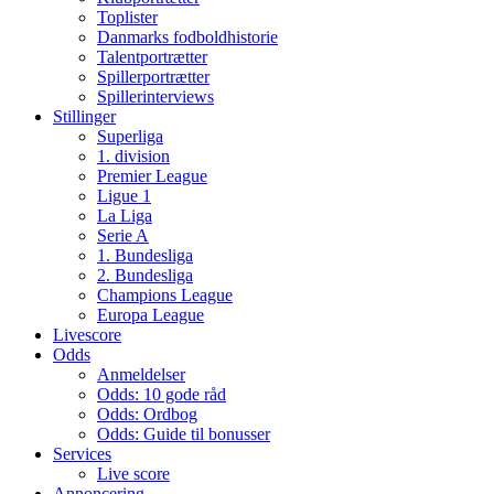
Toplister
Danmarks fodboldhistorie
Talentportrætter
Spillerportrætter
Spillerinterviews
Stillinger
Superliga
1. division
Premier League
Ligue 1
La Liga
Serie A
1. Bundesliga
2. Bundesliga
Champions League
Europa League
Livescore
Odds
Anmeldelser
Odds: 10 gode råd
Odds: Ordbog
Odds: Guide til bonusser
Services
Live score
Annoncering