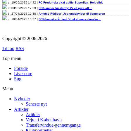
d. 10/05/2025 14:42 |
FC Fredericia skal spille Superliga: Helt vildt
d. 03/05/2025 17:29 |
FCK-spiller før derby: Vi vil gøre alt…
d. 27/04/2025 12:38 |
Antonio Rüdiger: Jeg undskylder til dommeren
d. 19/04/2025 15:27 |
FCK-komet slår fast: Vi skal være danske…
Copyright © 2006-2026
Til top
RSS
Top-menu
Forside
Livescore
Søg
Menu
Nyheder
Seneste nyt
Artikler
Artikler
Vejret i København
Transfervindue-gennemgange
Klubportrætter