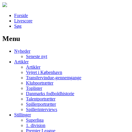
Forside
Livescore
Søg
Menu
Наши партнеры
Nyheder
лучшие займы
Seneste nyt
Artikler
Artikler
Vejret i København
Transfervindue-gennemgange
Klubportrætter
Toplister
Danmarks fodboldhistorie
Talentportrætter
Spillerportrætter
Spillerinterviews
Stillinger
Superliga
1. division
Premier League