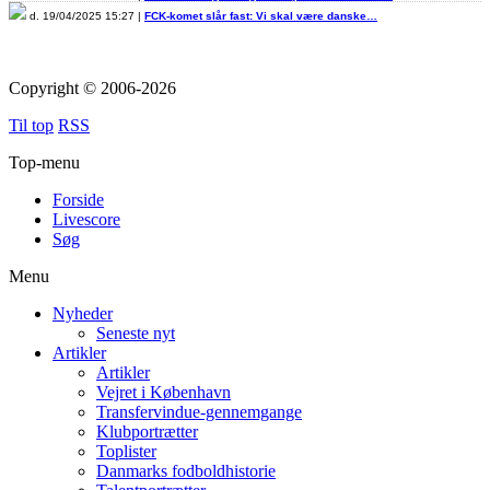
d. 19/04/2025 15:27 |
FCK-komet slår fast: Vi skal være danske…
Copyright © 2006-2026
Til top
RSS
Top-menu
Forside
Livescore
Søg
Menu
Nyheder
Seneste nyt
Artikler
Artikler
Vejret i København
Transfervindue-gennemgange
Klubportrætter
Toplister
Danmarks fodboldhistorie