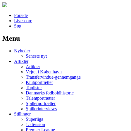
Forside
Livescore
Søg
Menu
Наши партнеры
Nyheder
лучшие займы
Seneste nyt
Artikler
Artikler
Vejret i København
Transfervindue-gennemgange
Klubportrætter
Toplister
Danmarks fodboldhistorie
Talentportrætter
Spillerportrætter
Spillerinterviews
Stillinger
Superliga
1. division
Premier League