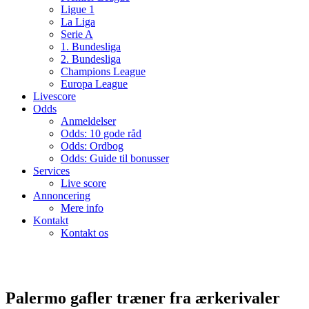
Ligue 1
La Liga
Serie A
1. Bundesliga
2. Bundesliga
Champions League
Europa League
Livescore
Odds
Anmeldelser
Odds: 10 gode råd
Odds: Ordbog
Odds: Guide til bonusser
Services
Live score
Annoncering
Mere info
Kontakt
Kontakt os
Palermo gafler træner fra ærkerivaler