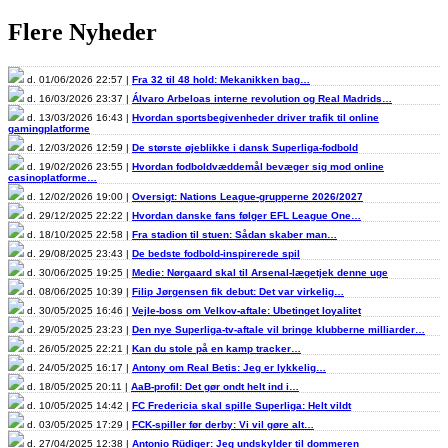
Flere Nyheder
d. 01/06/2026 22:57 |
Fra 32 til 48 hold: Mekanikken bag…
d. 16/03/2026 23:37 |
Álvaro Arbeloas interne revolution og Real Madrids…
d. 13/03/2026 16:43 |
Hvordan sportsbegivenheder driver trafik til online
gamingplatforme
d. 12/03/2026 12:59 |
De største øjeblikke i dansk Superliga-fodbold
d. 19/02/2026 23:55 |
Hvordan fodboldvæddemål bevæger sig mod online
casinoplatforme…
d. 12/02/2026 19:00 |
Oversigt: Nations League-grupperne 2026/2027
d. 29/12/2025 22:22 |
Hvordan danske fans følger EFL League One…
d. 18/10/2025 22:58 |
Fra stadion til stuen: Sådan skaber man…
d. 29/08/2025 23:43 |
De bedste fodbold-inspirerede spil
d. 30/06/2025 19:25 |
Medie: Nørgaard skal til Arsenal-lægetjek denne uge
d. 08/06/2025 10:39 |
Filip Jørgensen fik debut: Det var virkelig…
d. 30/05/2025 16:46 |
Vejle-boss om Velkov-aftale: Ubetinget loyalitet
d. 29/05/2025 23:23 |
Den nye Superliga-tv-aftale vil bringe klubberne milliarder…
d. 26/05/2025 22:21 |
Kan du stole på en kamp tracker…
d. 24/05/2025 16:17 |
Antony om Real Betis: Jeg er lykkelig…
d. 18/05/2025 20:11 |
AaB-profil: Det gør ondt helt ind i…
d. 10/05/2025 14:42 |
FC Fredericia skal spille Superliga: Helt vildt
d. 03/05/2025 17:29 |
FCK-spiller før derby: Vi vil gøre alt…
d. 27/04/2025 12:38 |
Antonio Rüdiger: Jeg undskylder til dommeren