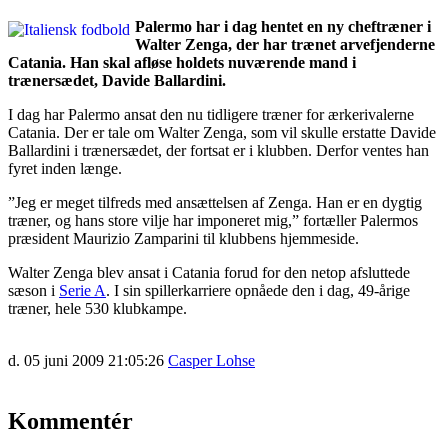
Palermo har i dag hentet en ny cheftræner i
Walter Zenga, der har trænet arvefjenderne
Catania. Han skal afløse holdets nuværende mand i
trænersædet, Davide Ballardini.
I dag har Palermo ansat den nu tidligere træner for ærkerivalerne
Catania. Der er tale om Walter Zenga, som vil skulle erstatte Davide
Ballardini i trænersædet, der fortsat er i klubben. Derfor ventes han
fyret inden længe.
”Jeg er meget tilfreds med ansættelsen af Zenga. Han er en dygtig
træner, og hans store vilje har imponeret mig,” fortæller Palermos
præsident Maurizio Zamparini til klubbens hjemmeside.
Walter Zenga blev ansat i Catania forud for den netop afsluttede
sæson i
Serie A
. I sin spillerkarriere opnåede den i dag, 49-årige
træner, hele 530 klubkampe.
d. 05 juni 2009 21:05:26
Casper Lohse
Kommentér