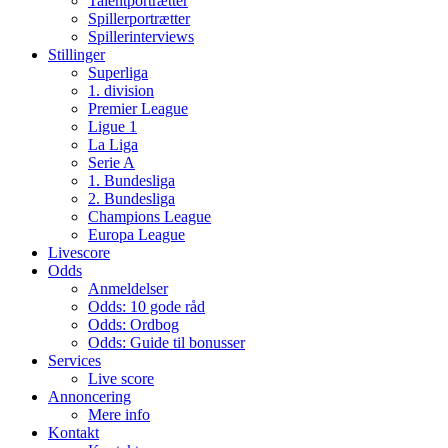
Talentportrætter
Spillerportrætter
Spillerinterviews
Stillinger
Superliga
1. division
Premier League
Ligue 1
La Liga
Serie A
1. Bundesliga
2. Bundesliga
Champions League
Europa League
Livescore
Odds
Anmeldelser
Odds: 10 gode råd
Odds: Ordbog
Odds: Guide til bonusser
Services
Live score
Annoncering
Mere info
Kontakt