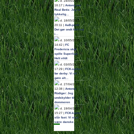
d. 24/05/2025
16:17 |
Antony om
Real Betis: Jeg er
lykkelig…
d. 18/05/2025
20:11 |
AaB-profil:
Det gør ondt helt ind
i…
d. 10/05/2025
14:42 |
FC
Fredericia skal
spille Superliga:
Helt vildt
d. 03/05/2025
17:29 |
FCK-spiller
før derby: Vi vil
gøre alt…
d. 27/04/2025
12:38 |
Antonio
Rüdiger: Jeg
undskylder til
dommeren
d. 19/04/2025
15:27 |
FCK-komet
slår fast: Vi skal
være danske…