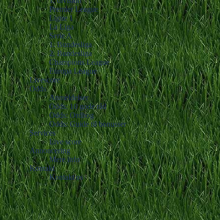
1. division
Premier League
Ligue 1
La Liga
Serie A
1. Bundesliga
2. Bundesliga
Champions League
Europa League
Livescore
Odds
Anmeldelser
Odds: 10 gode råd
Odds: Ordbog
Odds: Guide til bonusser
Services
Live score
Annoncering
Mere info
Kontakt
Kontakt os