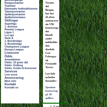
gennemgange
Vicente
Klubportrætter
Toplister
del
Danmarks fodboldhistorie
Bosque,
Talentportrætter
har her
Spillerportrætter
til aften
Spillerinterviews
Stillinger
annonceret
Superliga
sin VM-
1. division
bruttotrup,
Premier League
der
Ligue 1
blandt
La Liga
Serie A
andet
1. Bundesliga
indeholder
2. Bundesliga
den
Champions League
skadede
Europa League
Livescore
Cesc
Odds
Fabregas
Anmeldelser
og
Odds: 10 gode råd
Fernando
Odds: Ordbog
Torres.
Odds: Guide til bonusser
Services
Læs hele
Live score
nyheden
Annoncering
herunder:
Mere info
Kontakt
Spaniens
Kontakt os
bruttotrup
på 30
spillere
d. 10 maj