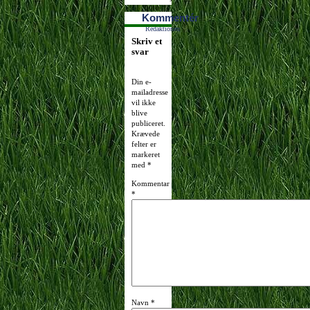
2010
Kommentér
19:19:05
Redaktionen
Skriv et
svar
Din e-
mailadresse
vil ikke
blive
publiceret.
Krævede
felter er
markeret
med
*
Kommentar
*
Navn
*