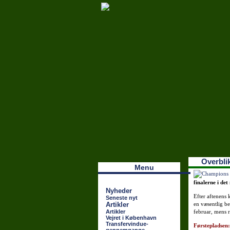
Наши партнеры
лучшие займы
Overblik
Menu
finalerne i det
Nyheder
Efter aftenens 
Seneste nyt
Artikler
en væsentlig be
Artikler
februar, mens r
Vejret i København
Transfervindue-
Førstepladsen: