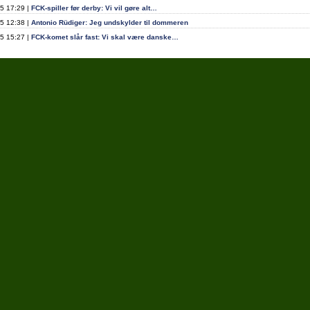
5 17:29 |
FCK-spiller før derby: Vi vil gøre alt…
5 12:38 |
Antonio Rüdiger: Jeg undskylder til dommeren
5 15:27 |
FCK-komet slår fast: Vi skal være danske…