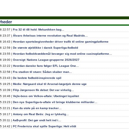
yheder
6 22:57 |
Fra 32 til 48 hold: Mekanikken bag…
6 23:37 |
Álvaro Arbeloas interne revolution og Real Madrids…
6 16:43 |
Hvordan sportsbegivenheder driver trafik til online gamingplatforme
6 12:59 |
De største øjeblikke i dansk Superliga-fodbold
6 23:55 |
Hvordan fodboldvæddemål bevæger sig mod online casinoplatforme…
6 19:00 |
Oversigt: Nations League-grupperne 2026/2027
5 22:22 |
Hvordan danske fans følger EFL League One…
5 22:58 |
Fra stadion til stuen: Sådan skaber man…
5 23:43 |
De bedste fodbold-inspirerede spil
5 19:25 |
Medie: Nørgaard skal til Arsenal-lægetjek denne uge
5 10:39 |
Filip Jørgensen fik debut: Det var virkelig…
5 16:46 |
Vejle-boss om Velkov-aftale: Ubetinget loyalitet
5 23:23 |
Den nye Superliga-tv-aftale vil bringe klubberne milliarder…
5 22:21 |
Kan du stole på en kamp tracker…
5 16:17 |
Antony om Real Betis: Jeg er lykkelig…
5 20:11 |
AaB-profil: Det gør ondt helt ind i…
5 14:42 |
FC Fredericia skal spille Superliga: Helt vildt