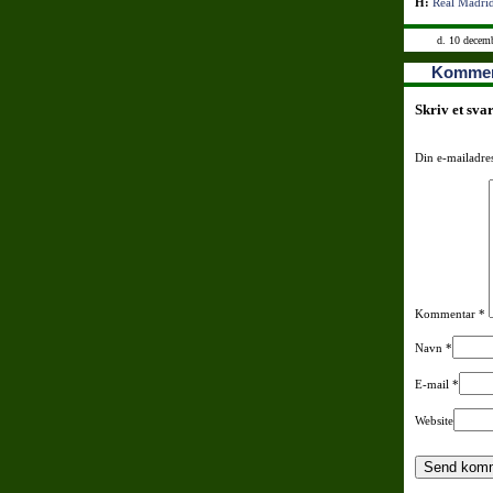
H:
Real Madri
d. 10 decem
Kommen
Skriv et sva
Din e-mailadres
Kommentar
*
Navn
*
E-mail
*
Website