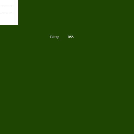
Til top
RSS