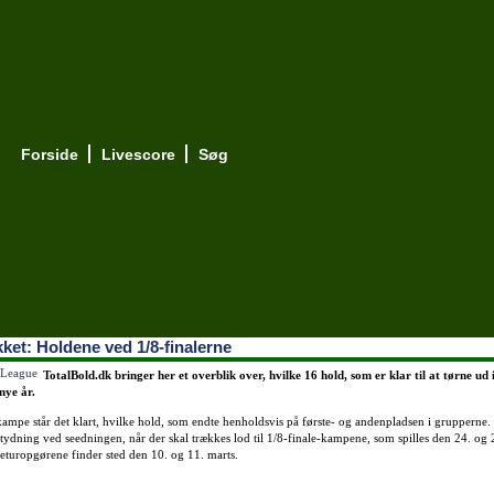
Forside
Livescore
Søg
ket: Holdene ved 1/8-finalerne
TotalBold.dk bringer her et overblik over, hvilke 16 hold, som er klar til at tørne ud i
 nye år.
kampe står det klart, hvilke hold, som endte henholdsvis på første- og andenpladsen i grupperne.
tydning ved seedningen, når der skal trækkes lod til 1/8-finale-kampene, som spilles den 24. og 
eturopgørene finder sted den 10. og 11. marts.