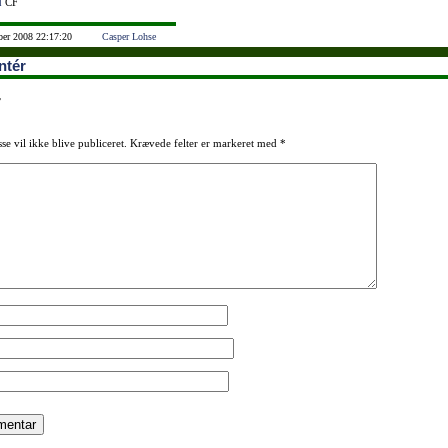
d
CF
ber 2008 22:17:20
Casper Lohse
tér
r
se vil ikke blive publiceret.
Krævede felter er markeret med
*