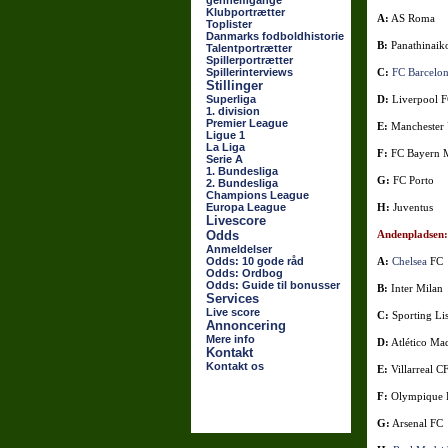
gennemgange
Klubportrætter
A:
AS Roma
Toplister
Danmarks fodboldhistorie
B:
Panathinaik
Talentportrætter
Spillerportrætter
Spillerinterviews
C:
FC Barcelo
Stillinger
Superliga
D:
Liverpool 
1. division
Premier League
E:
Manchester 
Ligue 1
La Liga
F:
FC Bayern 
Serie A
1. Bundesliga
G:
FC Porto
2. Bundesliga
Champions League
Europa League
H:
Juventus
Livescore
Odds
Andenpladsen:
Anmeldelser
Odds: 10 gode råd
A:
Chelsea
FC
Odds: Ordbog
Odds: Guide til bonusser
B:
Inter Milan
Services
Live score
C:
Sporting Li
Annoncering
Mere info
D:
Atlético Ma
Kontakt
Kontakt os
E:
Villarreal C
F:
Olympique 
G:
Arsenal FC