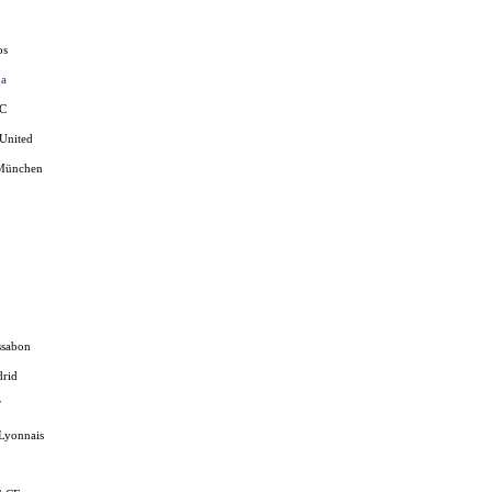
os
na
FC
United
München
ssabon
drid
F
Lyonnais