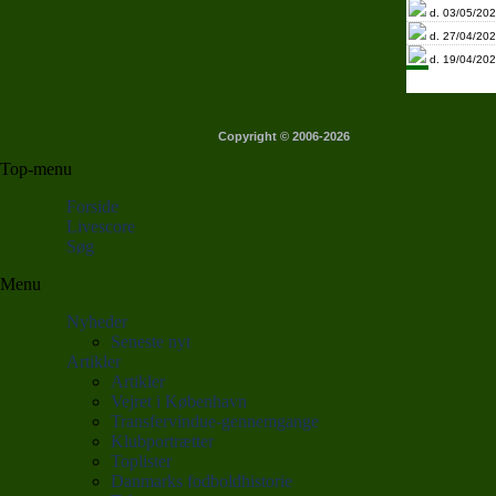
d. 03/05/202
d. 27/04/202
d. 19/04/202
Copyright © 2006-2026
Top-menu
Forside
Livescore
Søg
Menu
Nyheder
Seneste nyt
Artikler
Artikler
Vejret i København
Transfervindue-gennemgange
Klubportrætter
Toplister
Danmarks fodboldhistorie