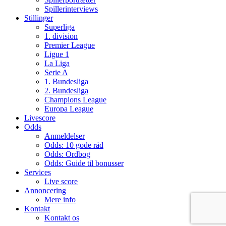
Spillerinterviews
Stillinger
Superliga
1. division
Premier League
Ligue 1
La Liga
Serie A
1. Bundesliga
2. Bundesliga
Champions League
Europa League
Livescore
Odds
Anmeldelser
Odds: 10 gode råd
Odds: Ordbog
Odds: Guide til bonusser
Services
Live score
Annoncering
Mere info
Kontakt
Kontakt os