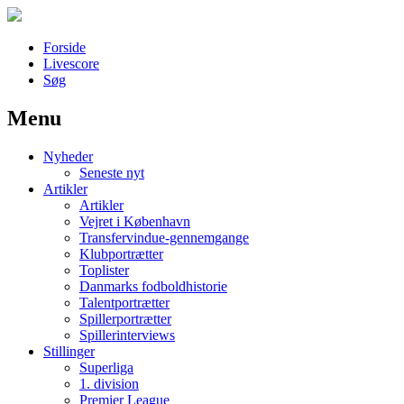
Forside
Livescore
Søg
Menu
Наши партнеры
Nyheder
лучшие займы
Seneste nyt
Artikler
Artikler
Vejret i København
Transfervindue-gennemgange
Klubportrætter
Toplister
Danmarks fodboldhistorie
Talentportrætter
Spillerportrætter
Spillerinterviews
Stillinger
Superliga
1. division
Premier League