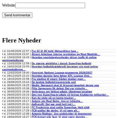
Website
Flere Nyheder
d. 01/06/2026 22:57 |
Fra 32 til 48 hold: Mekanikken bag…
d. 16/03/2026 23:37 |
Álvaro Arbeloas interne revolution og Real Madrids…
d. 13/03/2026 16:43 |
Hvordan sportsbegivenheder driver trafik til online
gamingplatforme
d. 12/03/2026 12:59 |
De største øjeblikke i dansk Superliga-fodbold
d. 19/02/2026 23:55 |
Hvordan fodboldvæddemål bevæger sig mod online
casinoplatforme…
d. 12/02/2026 19:00 |
Oversigt: Nations League-grupperne 2026/2027
d. 29/12/2025 22:22 |
Hvordan danske fans følger EFL League One…
d. 18/10/2025 22:58 |
Fra stadion til stuen: Sådan skaber man…
d. 29/08/2025 23:43 |
De bedste fodbold-inspirerede spil
d. 30/06/2025 19:25 |
Medie: Nørgaard skal til Arsenal-lægetjek denne uge
d. 08/06/2025 10:39 |
Filip Jørgensen fik debut: Det var virkelig…
d. 30/05/2025 16:46 |
Vejle-boss om Velkov-aftale: Ubetinget loyalitet
d. 29/05/2025 23:23 |
Den nye Superliga-tv-aftale vil bringe klubberne milliarder…
d. 26/05/2025 22:21 |
Kan du stole på en kamp tracker…
d. 24/05/2025 16:17 |
Antony om Real Betis: Jeg er lykkelig…
d. 18/05/2025 20:11 |
AaB-profil: Det gør ondt helt ind i…
d. 10/05/2025 14:42 |
FC Fredericia skal spille Superliga: Helt vildt
d. 03/05/2025 17:29 |
FCK-spiller før derby: Vi vil gøre alt…
d. 27/04/2025 12:38 |
Antonio Rüdiger: Jeg undskylder til dommeren
d. 19/04/2025 15:27 |
FCK-komet slår fast: Vi skal være danske…