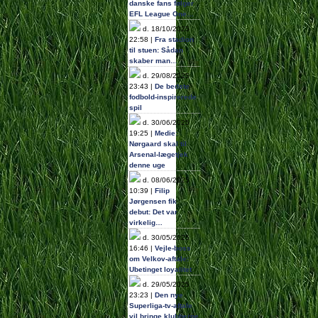
danske fans følger
EFL League One…
d. 18/10/2025
22:58 |
Fra stadion
til stuen: Sådan
skaber man…
d. 29/08/2025
23:43 |
De bedste
fodbold-inspirerede
spil
d. 30/06/2025
19:25 |
Medie:
Nørgaard skal til
Arsenal-lægetjek
denne uge
d. 08/06/2025
10:39 |
Filip
Jørgensen fik
debut: Det var
virkelig…
d. 30/05/2025
16:46 |
Vejle-boss
om Velkov-aftale:
Ubetinget loyalitet
d. 29/05/2025
23:23 |
Den nye
Superliga-tv-aftale
vil bringe klubberne