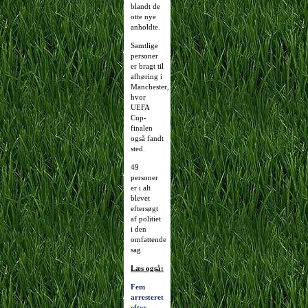
blandt de
otte nye
anholdte.
Samtlige
personer
er bragt til
afhøring i
Manchester,
hvor
UEFA
Cup-
finalen
også fandt
sted.
49
personer
er i alt
blevet
eftersøgt
af politiet
i den
omfattende
sag.
Læs også:
Fem
arresteret
efter