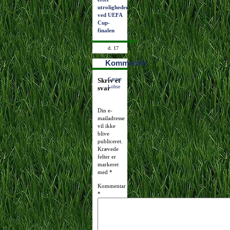
utroligheder
ved UEFA
Cup-
finalen
d. 17
marts
Kommentér
2009
17:44:04
Casper
Skriv et
Lohse
svar
Din e-
mailadresse
vil ikke
blive
publiceret.
Krævede
felter er
markeret
med
*
Kommentar
*