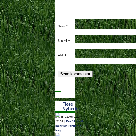
Navn
*
E-mail
*
Website
Flere
Nyheder
d. 01/06/2026
22:57 |
Fra 32 til 48
hold: Mekanikken
bag…