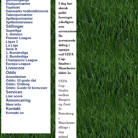
gennemgange
I dag har
Klubportrætter
Toplister
skotsk
Danmarks fodboldhistorie
politi
Talentportrætter
foretaget
Spillerportrætter
yderligere
Spillerinterviews
Stillinger
otte
Superliga
arrestationer.
1. division
De
Premier League
arresterede
Ligue 1
deltog i
La Liga
Serie A
optøjer
1. Bundesliga
ved UEFA
2. Bundesliga
Cup-
Champions League
finalen i
Europa League
Livescore
Manchester
Odds
sidste år.
Anmeldelser
Odds: 10 gode råd
UEFA
Odds: Ordbog
Cup-
Odds: Guide til bonusser
finalen
Services
mellem
Live score
Rangers
Annoncering
og Zenit
Mere info
Kontakt
St.
Kontakt os
Petersborg
i
Manchester
tilbage i
maj
måned