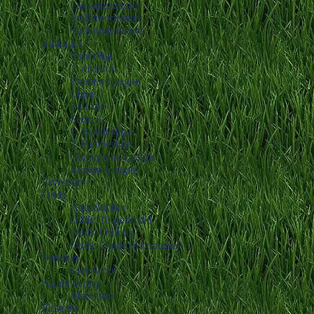
Talentportrætter
Spillerportrætter
Spillerinterviews
Stillinger
Superliga
1. division
Premier League
Ligue 1
La Liga
Serie A
1. Bundesliga
2. Bundesliga
Champions League
Europa League
Livescore
Odds
Anmeldelser
Odds: 10 gode råd
Odds: Ordbog
Odds: Guide til bonusser
Services
Live score
Annoncering
Mere info
Kontakt