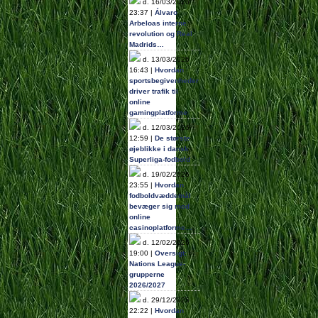
d. 16/03/2026
23:37 |
Álvaro
Arbeloas interne
revolution og Real
Madrids…
d. 13/03/2026
16:43 |
Hvordan
sportsbegivenheder
driver trafik til
online
gamingplatforme
d. 12/03/2026
12:59 |
De største
øjeblikke i dansk
Superliga-fodbold
d. 19/02/2026
23:55 |
Hvordan
fodboldvæddemål
bevæger sig mod
online
casinoplatforme…
d. 12/02/2026
19:00 |
Oversigt:
Nations League-
grupperne
2026/2027
d. 29/12/2025
22:22 |
Hvordan