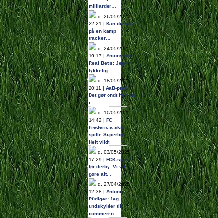
milliarder…
d. 26/05/2025
22:21 |
Kan du stole
på en kamp
tracker…
d. 24/05/2025
16:17 |
Antony om
Real Betis: Jeg er
lykkelig…
d. 18/05/2025
20:11 |
AaB-profil:
Det gør ondt helt ind
i…
d. 10/05/2025
14:42 |
FC
Fredericia skal
spille Superliga:
Helt vildt
d. 03/05/2025
17:29 |
FCK-spiller
før derby: Vi vil
gøre alt…
d. 27/04/2025
12:38 |
Antonio
Rüdiger: Jeg
undskylder til
dommeren