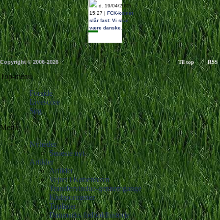
d. 19/04/2025
15:27 |
FCK-komet
slår fast: Vi skal
være danske…
Copyright © 2006-2026
Til top
RSS
Top-menu
Forside
Livescore
Søg
Menu
Nyheder
Seneste nyt
Artikler
Artikler
Vejret i København
Transfervindue-gennemgange
Klubportrætter
Toplister
Danmarks fodboldhistorie