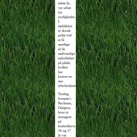
sidste år,
var udsat
for
uroligheder.
I
øjeblikket
er skotsk
politi ved
at få
samtlige
af de
nødvendige
anholdelser
på plads,
hvilket
har
krævet en
stor
efterforskning.
Tirsdag
fortsatte i
Ruchazie,
Glasgow,
hvor to
teenagere
på
henholdsvis
16 og 17
år var