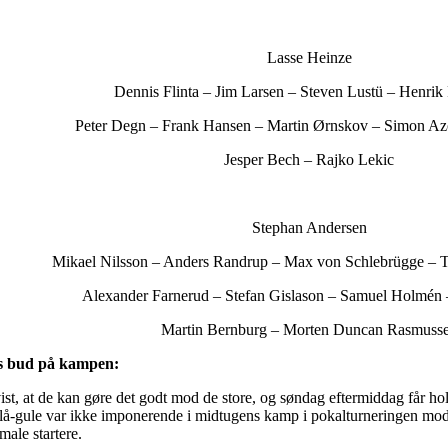
Lasse Heinze
Dennis Flinta – Jim Larsen – Steven Lustü – Henrik
Peter Degn – Frank Hansen – Martin Ørnskov – Simon Az
Jesper Bech – Rajko Lekic
Stephan Andersen
Mikael Nilsson – Anders Randrup – Max von Schlebrügge –
Alexander Farnerud – Stefan Gislason – Samuel Holmén 
Martin Bernburg – Morten Duncan Rasmuss
’s bud på kampen:
vist, at de kan gøre det godt mod de store, og søndag eftermiddag får 
lå-gule var ikke imponerende i midtugens kamp i pokalturneringen mod
male startere.