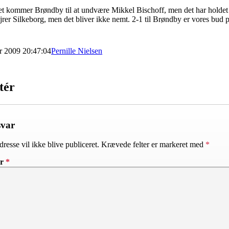
et kommer Brøndby til at undvære Mikkel Bischoff, men det har holdet pr
rer Silkeborg, men det bliver ikke nemt. 2-1 til Brøndby er vores bud 
r 2009 20:47:04
Pernille Nielsen
tér
svar
resse vil ikke blive publiceret.
Krævede felter er markeret med
*
ar
*