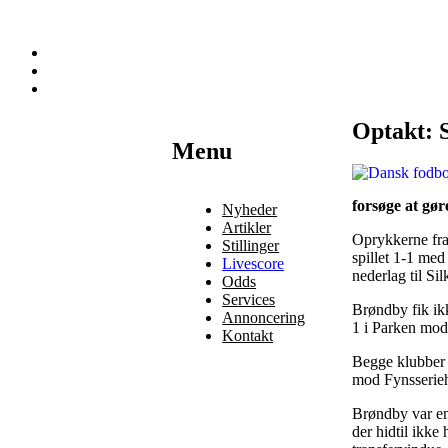
Optakt: 
Наши партнеры
Menu
лучшие займы
forsøge at gø
Nyheder
Artikler
Oprykkerne fra
Stillinger
spillet 1-1 me
Livescore
nederlag til Si
Odds
Services
Brøndby fik ikk
Annoncering
1 i Parken mod 
Kontakt
Begge klubber 
mod Fynsserieho
Brøndby var en 
der hidtil ikke