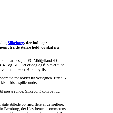
iddag
Silkeborg
, der indtager
point fra de større hold, og skal nu
l.a. har besejret FC Midtjylland 4-0,
1 og 1-0. Det er dog også blevet til to
hvor man møder Brøndby IF.
edre ud for holdet fra vestegnen. Efter 1-
kE i sidste spillerunde.
 til næste runde. Silkeborg kom bagud
.
ule stillede op med flere af de spillere,
rtin Bernburg, der blev hentet i sommerens