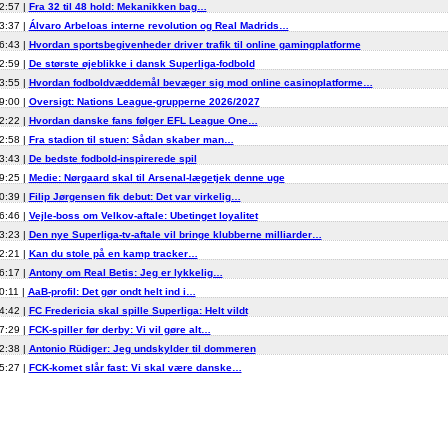
2:57 |
Fra 32 til 48 hold: Mekanikken bag…
3:37 |
Álvaro Arbeloas interne revolution og Real Madrids…
6:43 |
Hvordan sportsbegivenheder driver trafik til online gamingplatforme
2:59 |
De største øjeblikke i dansk Superliga-fodbold
3:55 |
Hvordan fodboldvæddemål bevæger sig mod online casinoplatforme…
9:00 |
Oversigt: Nations League-grupperne 2026/2027
2:22 |
Hvordan danske fans følger EFL League One…
2:58 |
Fra stadion til stuen: Sådan skaber man…
3:43 |
De bedste fodbold-inspirerede spil
9:25 |
Medie: Nørgaard skal til Arsenal-lægetjek denne uge
0:39 |
Filip Jørgensen fik debut: Det var virkelig…
6:46 |
Vejle-boss om Velkov-aftale: Ubetinget loyalitet
3:23 |
Den nye Superliga-tv-aftale vil bringe klubberne milliarder…
2:21 |
Kan du stole på en kamp tracker…
6:17 |
Antony om Real Betis: Jeg er lykkelig…
0:11 |
AaB-profil: Det gør ondt helt ind i…
4:42 |
FC Fredericia skal spille Superliga: Helt vildt
7:29 |
FCK-spiller før derby: Vi vil gøre alt…
2:38 |
Antonio Rüdiger: Jeg undskylder til dommeren
5:27 |
FCK-komet slår fast: Vi skal være danske…