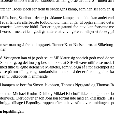
 scorede sit første mål for klubben, da han gjorde det til 2-0 – inden da
ftræner Troels Bech ser frem til søndagens kamp, som han ser som en 
 Silkeborg Stadion – det er jo sådanne kampe, man ikke kan andet end 
 et af landets allerbedste fodboldhold, men vi går til opgaven med det
remvist i kampene hidtil. Der er ingen garanti for, at vi kan fortsætte med
 vores – men vi kan godt garantere, at vi vil gøre et helhjertet forsøg på
n ser man også frem til opgøret. Træner Kent Nielsen tror, at Silkeborg 
oner.
å Vestegnen kan vi jo godt se, at SIF klarer sig specielt godt mod de st
Silkeborg, og det tror jeg bestemt ikke, at SIF vil være utilfredse med.
os med tiltro til egne defensive kvaliteter, som vi også så i for eksempel 
atse på omstillinger og standardsituationer – så der er flere ting, der ska
sen til Silkeborgs hjemmeside.
til kampen se bort fra Simon Jakobsen, Thomas Nørgaard og Thomas 
mmer Michael Krohn-Dehli og Mikkel Bischoff ikke i kamp, da de beg
erjyskE. Derudover er Jon Jönsson fortsat ude med en knæskade. Ti
rügge tilbage i Brøndby-truppen efter at have stået over i midtugens 
rtopstillinger: