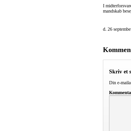
I midterforsvar
mandskab besej
d. 26 septembe
Kommen
Skriv et 
Din e-mailad
Komment