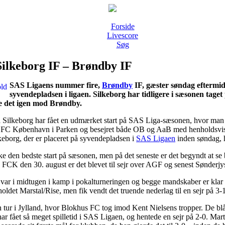
Forside
Livescore
Søg
Silkeborg IF – Brøndby IF
SAS Ligaens nummer fire,
Brøndby
IF, gæster søndag efterm
syvendepladsen i ligaen. Silkeborg har tidligere i sæsonen taget 
re det igen mod Brøndby.
 Silkeborg har fået en udmærket start på SAS Liga-sæsonen, hvor man b
d FC København i Parken og besejret både OB og AaB med henholdsvis 3-
lkeborg, der er placeret på syvendepladsen i
SAS Ligaen
inden søndag, 
e den bedste start på sæsonen, men på det seneste er det begyndt at se b
FCK den 30. august er det blevet til sejr over AGF og senest Sønderjys
var i midtugen i kamp i pokalturneringen og begge mandskaber er klar
ldet Marstal/Rise, men fik vendt det truende nederlag til en sejr på 3-1
tur i Jylland, hvor Blokhus FC tog imod Kent Nielsens tropper. De blå-g
 har fået så meget spilletid i SAS Ligaen, og hentede en sejr på 2-0. Ma