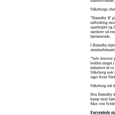
transfervindue,
Silkeborgs che
”Brøndby IF på
udfordring mod
oparbejdet og f
stærkere ud end
hjemmeside.
I Brøndby-lejre
standardsituati
”Selv herovre p
bolden meget i 
initiativet til 
Silkeborg nok s
siger Kent Niel
Silkeborg må 
Hos Brøndby ko
kamp mod Sønd
Max von Schleb
Forventede sta