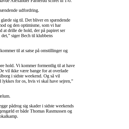
 havde Alexander Farnerud scoret til 1-0.
spændende udfordring.
glæde sig til. Det bliver en spændende
 mod og den optimisme, som vi har
 at drille de hold, der på papiret ser
 det,” siger Bech til klubbens
kommer til at satse på omstillinger og
ore hold. Vi kommer formentlig til at have
 De vil ikke være bange for at overlade
Aalborg i sidste weekend. Og så vil
l lykkes for os, hvis vi skal have sejren,”
Bælum.
ge pådrog sig skader i sidste weekends
l gengæld er både Thomas Rasmussen og
pokalkamp.