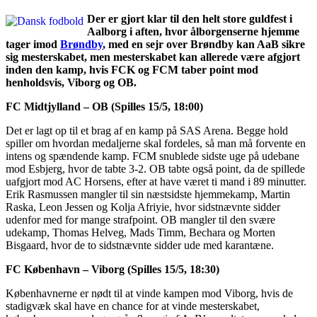
Der er gjort klar til den helt store guldfest i
Aalborg i aften, hvor ålborgenserne hjemme
tager imod
Brøndby
, med en sejr over Brøndby kan AaB sikre
sig mesterskabet, men mesterskabet kan allerede være afgjort
inden den kamp, hvis FCK og FCM taber point mod
henholdsvis, Viborg og OB.
FC Midtjylland – OB (Spilles 15/5, 18:00)
Det er lagt op til et brag af en kamp på SAS Arena. Begge hold
spiller om hvordan medaljerne skal fordeles, så man må forvente en
intens og spændende kamp. FCM snublede sidste uge på udebane
mod Esbjerg, hvor de tabte 3-2. OB tabte også point, da de spillede
uafgjort mod AC Horsens, efter at have været ti mand i 89 minutter.
Erik Rasmussen mangler til sin næstsidste hjemmekamp, Martin
Raska, Leon Jessen og Kolja Afriyie, hvor sidstnævnte sidder
udenfor med for mange strafpoint. OB mangler til den svære
udekamp, Thomas Helveg, Mads Timm, Bechara og Morten
Bisgaard, hvor de to sidstnævnte sidder ude med karantæne.
FC København – Viborg (Spilles 15/5, 18:30)
Københavnerne er nødt til at vinde kampen mod Viborg, hvis de
stadigvæk skal have en chance for at vinde mesterskabet,