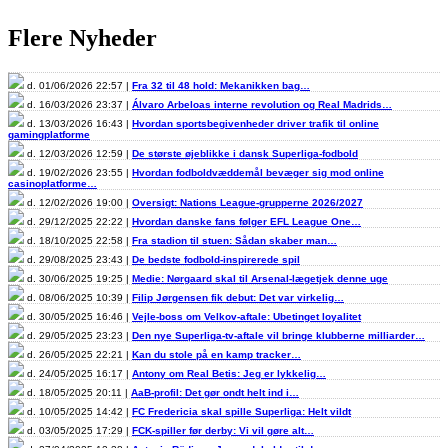
Flere Nyheder
d. 01/06/2026 22:57 |
Fra 32 til 48 hold: Mekanikken bag…
d. 16/03/2026 23:37 |
Álvaro Arbeloas interne revolution og Real Madrids…
d. 13/03/2026 16:43 |
Hvordan sportsbegivenheder driver trafik til online
gamingplatforme
d. 12/03/2026 12:59 |
De største øjeblikke i dansk Superliga-fodbold
d. 19/02/2026 23:55 |
Hvordan fodboldvæddemål bevæger sig mod online
casinoplatforme…
d. 12/02/2026 19:00 |
Oversigt: Nations League-grupperne 2026/2027
d. 29/12/2025 22:22 |
Hvordan danske fans følger EFL League One…
d. 18/10/2025 22:58 |
Fra stadion til stuen: Sådan skaber man…
d. 29/08/2025 23:43 |
De bedste fodbold-inspirerede spil
d. 30/06/2025 19:25 |
Medie: Nørgaard skal til Arsenal-lægetjek denne uge
d. 08/06/2025 10:39 |
Filip Jørgensen fik debut: Det var virkelig…
d. 30/05/2025 16:46 |
Vejle-boss om Velkov-aftale: Ubetinget loyalitet
d. 29/05/2025 23:23 |
Den nye Superliga-tv-aftale vil bringe klubberne milliarder…
d. 26/05/2025 22:21 |
Kan du stole på en kamp tracker…
d. 24/05/2025 16:17 |
Antony om Real Betis: Jeg er lykkelig…
d. 18/05/2025 20:11 |
AaB-profil: Det gør ondt helt ind i…
d. 10/05/2025 14:42 |
FC Fredericia skal spille Superliga: Helt vildt
d. 03/05/2025 17:29 |
FCK-spiller før derby: Vi vil gøre alt…