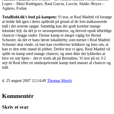
Lopez – Maxi Rodriguez, Raul Garcia, Luccin, Simão /Reyes –
Agüero, Forlan
TotalBold.dk’s bud på kampen:
Vi tror, at Real Madrid vil forsøge
at holde lidt igen i deres spillestil på grund af de fem indkasserede
mål i det seneste opgør. Samtidig kan der godt komme mange
tekniske fejl, da det jo er sæsonpremieren, og derved opstå tilfældige
chancer i begge ender. Denne kamp er meget vigtig for Bernd
Schuster, da det er hans første lokalderby som træner i Real Madrid.
Schuster skal vinde, så han kan overbevise kritikere og fans om, at
han er den rette mand til jobbet. Derfor tror vi igen, Real Madrid vil
spille en kamp med mange chancer, og mon ikke det lykkedes at
hive en sejr hjem – det er trods alt på Bernabeu. Vi tror på en 3-2
sejr til Real efter en sindsoprivende kamp med masser af chancer og
mål.
d. 25 august 2007 12:14:49
Thomas Morch
Kommentér
Skriv et svar