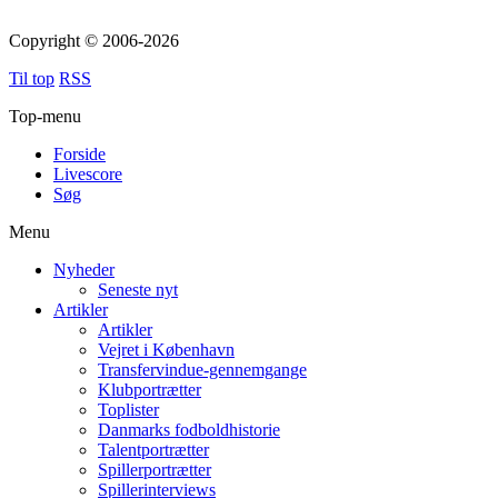
Copyright © 2006-2026
Til top
RSS
Top-menu
Forside
Livescore
Søg
Menu
Nyheder
Seneste nyt
Artikler
Artikler
Vejret i København
Transfervindue-gennemgange
Klubportrætter
Toplister
Danmarks fodboldhistorie
Talentportrætter
Spillerportrætter
Spillerinterviews