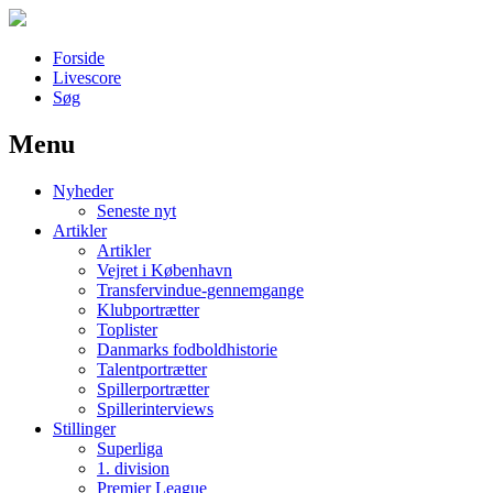
Forside
Livescore
Søg
Menu
Наши партнеры
Nyheder
лучшие займы
Seneste nyt
Artikler
Artikler
Vejret i København
Transfervindue-gennemgange
Klubportrætter
Toplister
Danmarks fodboldhistorie
Talentportrætter
Spillerportrætter
Spillerinterviews
Stillinger
Superliga
1. division
Premier League