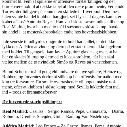
kommet til. Fem af spillerne er offensive forstærkninger, og det
burde være nok til at dække tabet af den mere prominente, Fernando
Torres, der tidligere på sommeren skiftede til Liverpool. Den mest
interessante handel klubben har gjort, set i lyset af dagens kamp, er
købet af José Antonio Reyes. Han var i sidste sæson udlejet til netop
Real Madrid, hvor han med to mål i sæsonens sidste kamp, havde
sin andel i, at mesterskabspokalen endte hos hovedstadsklubben.
I de seneste ti indbyrdes opgør de to hold har spillet, er det ikke
lykkedes Atlético at vinde, og dermed er statistikerne ikke ligefrem
med holdet. Til gengæld kan Javier Aguirre glæde sig over, at han
har en skadesfri trup og dermed et luksusproblem, når han skal
vælge mellem de to nyindkøb Simão og Reyes på venstrekanten.
Bernd Schuster må til gengæld undvære de nye spillere, Heinze og
Robben, og forventes derfor at stille op i en offensiv formation med
kun tre forsvarere. En smule overraskende vil nogen måske nok
mene, efter at klubben i sidste kamp mod Sevilla lukkede fem mål
ind – trods et firemandsforsvar.
De forventede startopstillinger:
Real Madrid:
Casillas – Sergio Ramos, Pepe, Cannavaro, – Diarra,
Robinho, Drenthe, Sneijder, Guti – Raúl og Van Nistelrooy.
Atlético Madrid:
Leo Franco – Ze Castro, Ibanez, Perea, Antonio