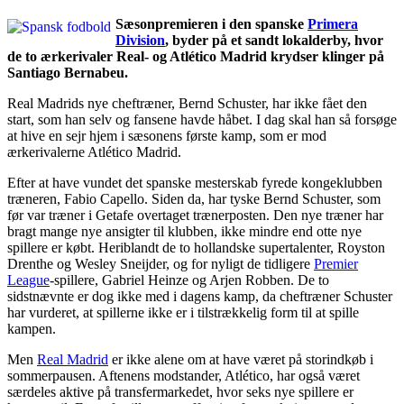
Sæsonpremieren i den spanske
Primera
Division
, byder på et sandt lokalderby, hvor
de to ærkerivaler Real- og Atlético Madrid krydser klinger på
Santiago Bernabeu.
Real Madrids nye cheftræner, Bernd Schuster, har ikke fået den
start, som han selv og fansene havde håbet. I dag skal han så forsøge
at hive en sejr hjem i sæsonens første kamp, som er mod
ærkerivalerne Atlético Madrid.
Efter at have vundet det spanske mesterskab fyrede kongeklubben
træneren, Fabio Capello. Siden da, har tyske Bernd Schuster, som
før var træner i Getafe overtaget trænerposten. Den nye træner har
bragt mange nye ansigter til klubben, ikke mindre end otte nye
spillere er købt. Heriblandt de to hollandske supertalenter, Royston
Drenthe og Wesley Sneijder, og for nyligt de tidligere
Premier
League
-spillere, Gabriel Heinze og Arjen Robben. De to
sidstnævnte er dog ikke med i dagens kamp, da cheftræner Schuster
har vurderet, at spillerne ikke er i tilstrækkelig form til at spille
kampen.
Men
Real Madrid
er ikke alene om at have været på storindkøb i
sommerpausen. Aftenens modstander, Atlético, har også været
særdeles aktive på transfermarkedet, hvor seks nye spillere er