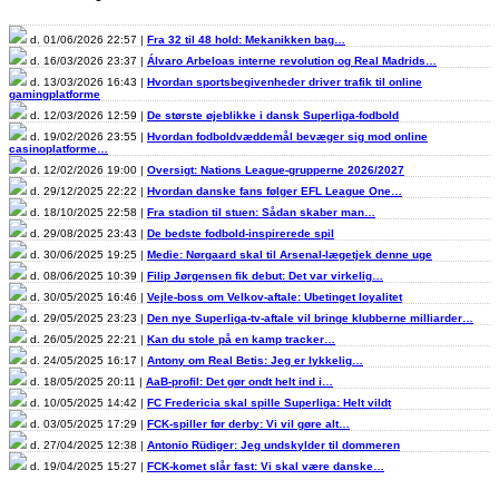
d. 01/06/2026 22:57 |
Fra 32 til 48 hold: Mekanikken bag…
d. 16/03/2026 23:37 |
Álvaro Arbeloas interne revolution og Real Madrids…
d. 13/03/2026 16:43 |
Hvordan sportsbegivenheder driver trafik til online
gamingplatforme
d. 12/03/2026 12:59 |
De største øjeblikke i dansk Superliga-fodbold
d. 19/02/2026 23:55 |
Hvordan fodboldvæddemål bevæger sig mod online
casinoplatforme…
d. 12/02/2026 19:00 |
Oversigt: Nations League-grupperne 2026/2027
d. 29/12/2025 22:22 |
Hvordan danske fans følger EFL League One…
d. 18/10/2025 22:58 |
Fra stadion til stuen: Sådan skaber man…
d. 29/08/2025 23:43 |
De bedste fodbold-inspirerede spil
d. 30/06/2025 19:25 |
Medie: Nørgaard skal til Arsenal-lægetjek denne uge
d. 08/06/2025 10:39 |
Filip Jørgensen fik debut: Det var virkelig…
d. 30/05/2025 16:46 |
Vejle-boss om Velkov-aftale: Ubetinget loyalitet
d. 29/05/2025 23:23 |
Den nye Superliga-tv-aftale vil bringe klubberne milliarder…
d. 26/05/2025 22:21 |
Kan du stole på en kamp tracker…
d. 24/05/2025 16:17 |
Antony om Real Betis: Jeg er lykkelig…
d. 18/05/2025 20:11 |
AaB-profil: Det gør ondt helt ind i…
d. 10/05/2025 14:42 |
FC Fredericia skal spille Superliga: Helt vildt
d. 03/05/2025 17:29 |
FCK-spiller før derby: Vi vil gøre alt…
d. 27/04/2025 12:38 |
Antonio Rüdiger: Jeg undskylder til dommeren
d. 19/04/2025 15:27 |
FCK-komet slår fast: Vi skal være danske…