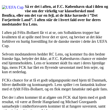
Så er det i aften, at F.C. København skal i ilden og
vise om der virkelig var klasseforskel mod
Benfica, eller om det var en fejl, at de ikke havnede i ”Det
Forjættede Land”. I aften står de i hvert fald over for deres
modstander fra Lens.
I aften på Félix-Bollaert får vi at se, om Solbakkens tropper har
kvaliteten til at spille med hvor det er sjovt, og beviser at det ikke
forbliver en hurtig forestilling for de danske mestre i dette års UEFA
Cup.
Selvom modstanderen hedder RC Lens, og kommer fra den bedste
franske liga, betyder det ikke, at F.C. Københavns chance er mindre
end hjemmeholdets. Lens er kommet skidt fra start i deres hjemlige
liga, mens FCK har fået en flyvende sæsonstart med fem sejre, og
kun et nederlag.
FCKs chance for at få et godt udgangspunkt med hjem til Danmark,
bliver dødbolde og kontraangreb. Lens spiller i en fantastisk kulisse
med et fyldt Félix-Bollaert, og en flok meget fanatiske rød-gule fans.
Det der i aften kommer til at afgøre om FCK skal hjem med et godt
resultat, vil være at Brede Hangeland og Michael Gravgaards
samarbejde i midterforsvarets kommer til at fungere suverænt, samt