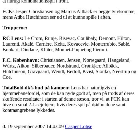
at hurtigt kombinationsspil i front.
FCKs Jesper Christiansen og Marcus Allbäck er begge tvivlsomme,
mens Atiba Hutchinson ser ud til at kunne spille i aften.
Trupperne:
RC Lens:
Le Crom, Runje, Bisevac, Coulibaly, Demont, Hilton,
Laurenti, Akalé, Carrière, Keita, Kovacevic, Monterrubio, Sablé,
Boukari, Dindane, Khiter, Monnet-Paquet og Pieroni.
F.C. København:
Christiansen, Jensen, Nørregaard, Hangeland,
Würtz, Ailton, Silberbauer, Nordstrand, Grønkjær, Allbäck,
Hutchinson, Gravgaard, Wendt, Bertolt, Kvist, Sionko, Neestrup og
Coe.
TotalBold.dk’s bud på kampen:
Lens har naturligvis en
hjemmebanefordel, som de kan nyde godt af, men på trods af deres
skuffende resultater i starten af denne sæson, tror vi, at FCK kan
hive en smal 2-1-sejr hjem, hvis deres spil på dødboldene samt
kontraangrebene lykkedes.
d. 19 september 2007 14:43:09
Casper Lohse