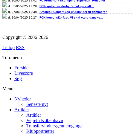
d. 10/05/2025 14:42 |
FC Fredericia skal spille Superliga: Helt vildt
d. 03/05/2025 17:29 |
FCK-spiller før derby: Vi vil gøre alt…
d. 27/04/2025 12:38 |
Antonio Rüdiger: Jeg undskylder til dommeren
d. 19/04/2025 15:27 |
FCK-komet slår fast: Vi skal være danske…
Copyright © 2006-2026
Til top
RSS
Top-menu
Forside
Livescore
Søg
Menu
Nyheder
Seneste nyt
Artikler
Artikler
Vejret i København
Transfervindue-gennemgange
Klubportrætter