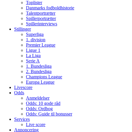
Toplister
Danmarks fodboldhistorie
Talentportrætter
Spillerportrætter
Spillerinterviews
Stillinger
Superliga
1. division
Premier League
Ligue 1
La Liga
Serie A
1. Bundesliga
2. Bundesliga
Champions League
Europa League
Livescore
Odds
Anmeldelser
Odds: 10 gode råd
Odds: Ordbog
Odds: Guide til bonusser
Services
Live score
Annoncering