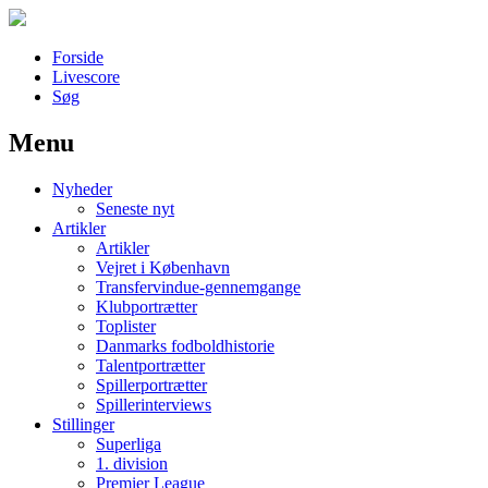
Forside
Livescore
Søg
Menu
Наши партнеры
Nyheder
лучшие займы
Seneste nyt
Artikler
Artikler
Vejret i København
Transfervindue-gennemgange
Klubportrætter
Toplister
Danmarks fodboldhistorie
Talentportrætter
Spillerportrætter
Spillerinterviews
Stillinger
Superliga
1. division
Premier League