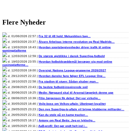
Flere Nyheder
d. 01/06/2026 22:57 |
Fra 32 til 48 hold: Mekanikken bag…
d. 16/03/2026 23:37 |
Álvaro Arbeloas interne revolution og Real Madrids…
d. 13/03/2026 16:43 |
Hvordan sportsbegivenheder driver trafik til online
gamingplatforme
d. 12/03/2026 12:59 |
De største øjeblikke i dansk Superliga-fodbold
d. 19/02/2026 23:55 |
Hvordan fodboldvæddemål bevæger sig mod online
casinoplatforme…
d. 12/02/2026 19:00 |
Oversigt: Nations League-grupperne 2026/2027
d. 29/12/2025 22:22 |
Hvordan danske fans følger EFL League One…
d. 18/10/2025 22:58 |
Fra stadion til stuen: Sådan skaber man…
d. 29/08/2025 23:43 |
De bedste fodbold-inspirerede spil
d. 30/06/2025 19:25 |
Medie: Nørgaard skal til Arsenal-lægetjek denne uge
d. 08/06/2025 10:39 |
Filip Jørgensen fik debut: Det var virkelig…
d. 30/05/2025 16:46 |
Vejle-boss om Velkov-aftale: Ubetinget loyalitet
d. 29/05/2025 23:23 |
Den nye Superliga-tv-aftale vil bringe klubberne milliarder…
d. 26/05/2025 22:21 |
Kan du stole på en kamp tracker…
d. 24/05/2025 16:17 |
Antony om Real Betis: Jeg er lykkelig…
d. 18/05/2025 20:11 |
AaB-profil: Det gør ondt helt ind i…