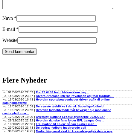
Navn
*
E-mail
*
Website
Flere Nyheder
d. 01/06/2026 22:57 |
Fra 32 til 48 hold: Mekanikken bag…
d. 16/03/2026 23:37 |
Álvaro Arbeloas interne revolution og Real Madrids…
d. 13/03/2026 16:43 |
Hvordan sportsbegivenheder driver trafik til online
gamingplatforme
d. 12/03/2026 12:59 |
De største øjeblikke i dansk Superliga-fodbold
d. 19/02/2026 23:55 |
Hvordan fodboldvæddemål bevæger sig mod online
casinoplatforme…
d. 12/02/2026 19:00 |
Oversigt: Nations League-grupperne 2026/2027
d. 29/12/2025 22:22 |
Hvordan danske fans følger EFL League One…
d. 18/10/2025 22:58 |
Fra stadion til stuen: Sådan skaber man…
d. 29/08/2025 23:43 |
De bedste fodbold-inspirerede spil
d. 30/06/2025 19:25 |
Medie: Nørgaard skal til Arsenal-lægetjek denne uge