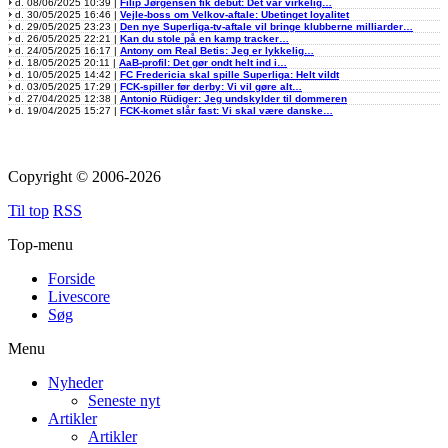
d. 08/06/2025 10:39 |
Filip Jørgensen fik debut: Det var virkelig…
d. 30/05/2025 16:46 |
Vejle-boss om Velkov-aftale: Ubetinget loyalitet
d. 29/05/2025 23:23 |
Den nye Superliga-tv-aftale vil bringe klubberne milliarder…
d. 26/05/2025 22:21 |
Kan du stole på en kamp tracker…
d. 24/05/2025 16:17 |
Antony om Real Betis: Jeg er lykkelig…
d. 18/05/2025 20:11 |
AaB-profil: Det gør ondt helt ind i…
d. 10/05/2025 14:42 |
FC Fredericia skal spille Superliga: Helt vildt
d. 03/05/2025 17:29 |
FCK-spiller før derby: Vi vil gøre alt…
d. 27/04/2025 12:38 |
Antonio Rüdiger: Jeg undskylder til dommeren
d. 19/04/2025 15:27 |
FCK-komet slår fast: Vi skal være danske…
Copyright © 2006-2026
Til top
RSS
Top-menu
Forside
Livescore
Søg
Menu
Nyheder
Seneste nyt
Artikler
Artikler