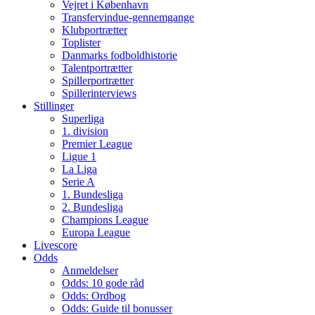
Vejret i København
Transfervindue-gennemgange
Klubportrætter
Toplister
Danmarks fodboldhistorie
Talentportrætter
Spillerportrætter
Spillerinterviews
Stillinger
Superliga
1. division
Premier League
Ligue 1
La Liga
Serie A
1. Bundesliga
2. Bundesliga
Champions League
Europa League
Livescore
Odds
Anmeldelser
Odds: 10 gode råd
Odds: Ordbog
Odds: Guide til bonusser