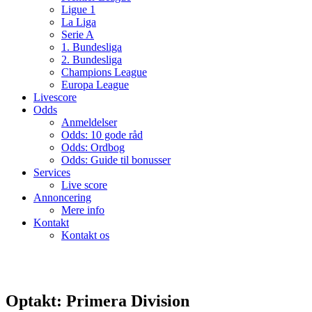
Ligue 1
La Liga
Serie A
1. Bundesliga
2. Bundesliga
Champions League
Europa League
Livescore
Odds
Anmeldelser
Odds: 10 gode råd
Odds: Ordbog
Odds: Guide til bonusser
Services
Live score
Annoncering
Mere info
Kontakt
Kontakt os
Optakt: Primera Division