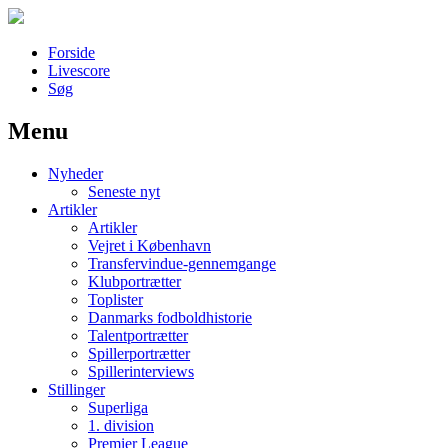
Forside
Livescore
Søg
Menu
Наши партнеры
Nyheder
лучшие займы
Seneste nyt
Artikler
Artikler
Vejret i København
Transfervindue-gennemgange
Klubportrætter
Toplister
Danmarks fodboldhistorie
Talentportrætter
Spillerportrætter
Spillerinterviews
Stillinger
Superliga
1. division
Premier League